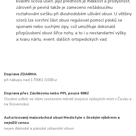
kvalitní lícová useň, jejíž předností je měkkost a prodyšnost,
zároveň je pevná takže je zamezeno nežádoucímu
roztahování svršku při dlouhodobém užívání obuvi. U většiny
vzorů lze svrchní část obuvi regulovat pomocí pásků se
sponami nebo suchými zipy, což umožňuje dokonalé
přizpůsobení obuvi šířce nohy, a to i u nestandartní výšky
a tvaru nártu, event. dalších ortopedických vad.
Doprava ZDARMA
při nákupu nad 1700Kč /100Eur
Doprava přes Zásilkovnu nebo PPL pouze 69Kč
Osobní odběr ve Vámi zvoleném městě (nejvíce výdejních míst v Česku a
na Slovensku)
Autorizovaný maloobchod obuvi Medistyle s širokým výběrem a
nejnižší cenou
nejen dámské a pánské zdravotní obuvi