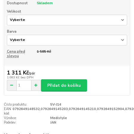
Dostupnost
Skladem
Velikost
Barva
Cena před
1 585 Kč
slevou
1 311 Kč
/
pár
1 083 Kč
bez DPH
Přidat do košíku
Číslo produktu:
5V-J14
EAN
0792649148532,0792649145203,0792649145210,0792649152904,0792
kód:
Výrobce:
Medistyle
Podešev:
JAN