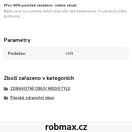
Přes 90% položek skladem- online sklad
Naše ceny se snažíme držet vždy níže než konkurence. 7+ výrobců jedno
poštovné....
Parametry
Podešev
JAN
Zboží zařazeno v kategoriích
ZDRAVOTNÍ OBUV MEDISTYLE
Pánská zdravotní obuv
robmax.cz