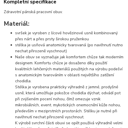
Kompletní specifikace
Zdravotní pánská pracovní obuv.
Materiál:
svršek je vyroben z lícové hovězinové usně kombinovaný
přes nárt a přes prsty širokou pruženkou
stélka je usňová anatomicky tvarovaná (po navlhnutí nutno
nechat přirozeně vyschnout)
Naše obuv se vyznačuje jak komfortem chůze tak moderním
designem. Komfortu chůze je dosaženo díky použití
kvalitních lehčených materiálů použitých na výrobu podešví
s anatomickým tvarováním v oblasti největšího zatížení
chodidla.
Stélka je vyrobena prakticky výhradně z jemné, prodyšné
usně, která umožňuje pokožce chodidla dýchat, odvádí pot
při zvýšeném pocení nohou, čímž omezuje vznik
mikrobiálních, event. mykotických onemocnění kůže nohou,
především v meziprstních prostorách. Stélku je nutné při
navlhnutí nechat přirozeně vyschnout.
K výrobě svrchní části obuvi se opět používá výhradně velmi