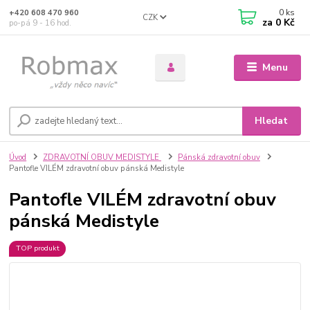
0
ks
+420 608 470 960
CZK
za
0 Kč
po-pá 9 - 16 hod.
Menu
Hledat
Úvod
ZDRAVOTNÍ OBUV MEDISTYLE
Pánská zdravotní obuv
Pantofle VILÉM zdravotní obuv pánská Medistyle
Pantofle VILÉM zdravotní obuv
pánská Medistyle
TOP produkt