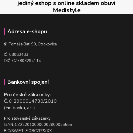
jediný eshop s online skladem obuvi
Medistyle
Adresa e-shopu
t
ř. Tomáše Bati 90, Otrokovice
IČ: 68083483
DIČ: CZ7803294114
Bankovní spojení
Pro české zákazníky:
Č. ú: 2900014730/2010
(Fio banka, a.s.)
Pro slovenské zákazníky:
IBAN: CZ2220100000002800025555
BIC/SWIFT: FIOBCZPPXXX