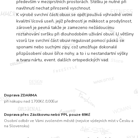
především v meziprstních prostorách. Stélku je nutné při
navlhnutí nechat přirozeně vyschnout.
K výrobě svrchní části obuvi se opět používá výhradně velmi
kvalitní lícová useň, jejíž předností je měkkost a prodyšnost,
zároveň je pevná takže je zamezeno nežádoucímu
roztahování svršku při dlouhodobém užívání obuvi. U většiny
vzorů lze svrchní část obuvi regulovat pomocí pásků se
sponami nebo suchými zipy, což umožňuje dokonalé
přizpůsobení obuvi šířce nohy, a to i u nestandartní výšky
a tvaru nártu, event. dalších ortopedických vad.
Doprava ZDARMA
při nákupu nad 1700Kč /100Eur
Doprava přes Zásilkovnu nebo PPL pouze 69Kč
Osobní odběr ve Vámi zvoleném městě (nejvíce výdejních míst v Česku a
na Slovensku)