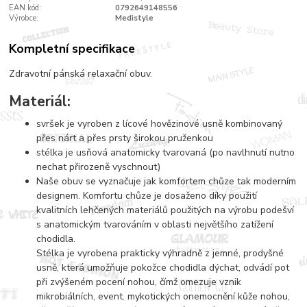
EAN kód:
0792649148556
Výrobce:
Medistyle
Kompletní specifikace
Zdravotní pánská relaxační obuv.
Materiál:
svršek je vyroben z lícové hovězinové usně kombinovaný
přes nárt a přes prsty širokou pruženkou
stélka je usňová anatomicky tvarovaná (po navlhnutí nutno
nechat přirozeně vyschnout)
Naše obuv se vyznačuje jak komfortem chůze tak moderním
designem. Komfortu chůze je dosaženo díky použití
kvalitních lehčených materiálů použitých na výrobu podešví
s anatomickým tvarováním v oblasti největšího zatížení
chodidla.
Stélka je vyrobena prakticky výhradně z jemné, prodyšné
usně, která umožňuje pokožce chodidla dýchat, odvádí pot
při zvýšeném pocení nohou, čímž omezuje vznik
mikrobiálních, event. mykotických onemocnění kůže nohou,