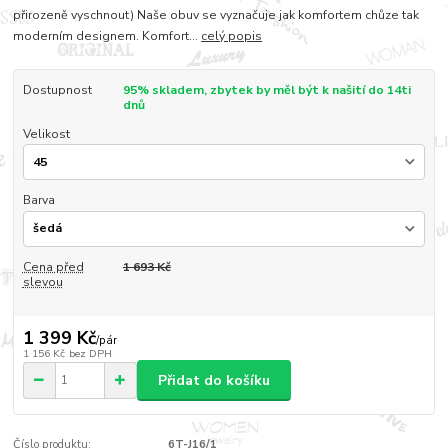
přirozeně vyschnout) Naše obuv se vyznačuje jak komfortem chůze tak
moderním designem. Komfort...
celý popis
Dostupnost
95% skladem, zbytek by měl být k našití do 14ti
dnů
Velikost
Barva
Cena před
1 693 Kč
slevou
1 399 Kč
/
pár
1 156 Kč
bez DPH
Přidat do košíku
Číslo produktu:
6T-J16/1