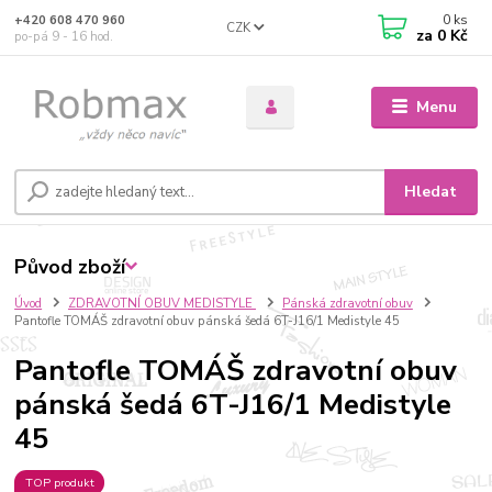
0
ks
+420 608 470 960
CZK
za
0 Kč
po-pá 9 - 16 hod.
Menu
Hledat
Původ zboží
Úvod
ZDRAVOTNÍ OBUV MEDISTYLE
Pánská zdravotní obuv
Pantofle TOMÁŠ zdravotní obuv pánská šedá 6T-J16/1 Medistyle 45
Pantofle TOMÁŠ zdravotní obuv
pánská šedá 6T-J16/1 Medistyle
45
TOP produkt