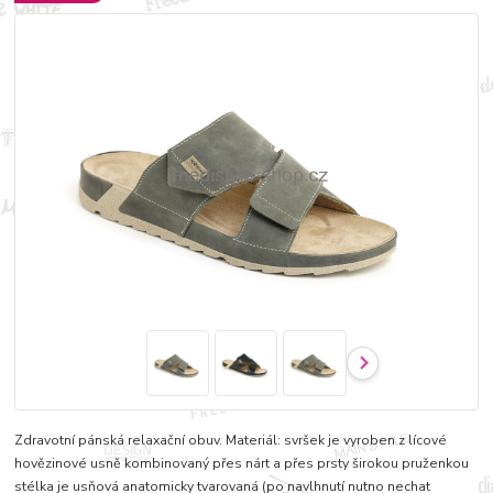
Zdravotní pánská relaxační obuv. Materiál: svršek je vyroben z lícové
hovězinové usně kombinovaný přes nárt a přes prsty širokou pruženkou
stélka je usňová anatomicky tvarovaná (po navlhnutí nutno nechat