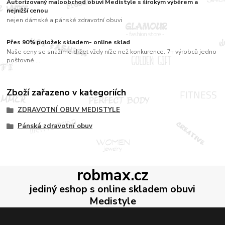
Autorizovaný maloobchod obuvi Medistyle s širokým výběrem a
nejnižší cenou
nejen dámské a pánské zdravotní obuvi
Přes 90% položek skladem- online sklad
Naše ceny se snažíme držet vždy níže než konkurence. 7+ výrobců jedno
poštovné....
Zboží zařazeno v kategoriích
ZDRAVOTNÍ OBUV MEDISTYLE
Pánská zdravotní obuv
robmax.cz
jediný eshop s online skladem obuvi
Medistyle