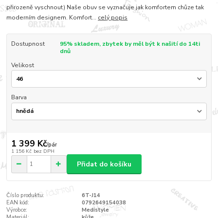
přirozeně vyschnout) Naše obuv se vyznačuje jak komfortem chůze tak
moderním designem. Komfort...
celý popis
Dostupnost
95% skladem, zbytek by měl být k našití do 14ti
dnů
Velikost
Barva
1 399 Kč
/
pár
1 156 Kč
bez DPH
Přidat do košíku
Číslo produktu:
6T-J14
EAN kód:
0792649154038
Výrobce:
Medistyle
Materiál:
kůže