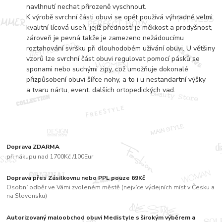
navlhnutí nechat přirozeně vyschnout.
K výrobě svrchní části obuvi se opět používá výhradně velmi
kvalitní lícová useň, jejíž předností je měkkost a prodyšnost,
zároveň je pevná takže je zamezeno nežádoucímu
roztahování svršku při dlouhodobém užívání obuvi. U většiny
vzorů lze svrchní část obuvi regulovat pomocí pásků se
sponami nebo suchými zipy, což umožňuje dokonalé
přizpůsobení obuvi šířce nohy, a to i u nestandartní výšky
a tvaru nártu, event. dalších ortopedických vad.
Doprava ZDARMA
při nákupu nad 1700Kč /100Eur
Doprava přes Zásilkovnu nebo PPL pouze 69Kč
Osobní odběr ve Vámi zvoleném městě (nejvíce výdejních míst v Česku a
na Slovensku)
Autorizovaný maloobchod obuvi Medistyle s širokým výběrem a