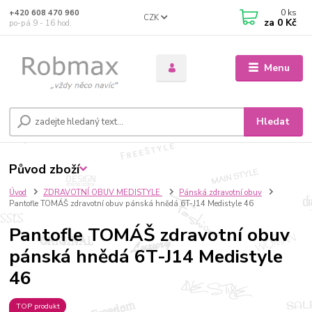
0
ks
+420 608 470 960
CZK
za
0 Kč
po-pá 9 - 16 hod.
Menu
Hledat
Původ zboží
Úvod
ZDRAVOTNÍ OBUV MEDISTYLE
Pánská zdravotní obuv
Pantofle TOMÁŠ zdravotní obuv pánská hnědá 6T-J14 Medistyle 46
Pantofle TOMÁŠ zdravotní obuv
pánská hnědá 6T-J14 Medistyle
46
TOP produkt