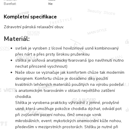
Barefoot:
Ne
Kompletní specifikace
Zdravotní pánská relaxační obuv.
Materiál:
svršek je vyroben z lícové hovězinové usně kombinovaný
přes nárt a přes prsty širokou pruženkou
stélka je usňová anatomicky tvarovaná (po navlhnutí nutno
nechat přirozeně vyschnout)
Naše obuv se vyznačuje jak komfortem chůze tak moderním
designem. Komfortu chůze je dosaženo díky použití
kvalitních lehčených materiálů použitých na výrobu podešví
s anatomickým tvarováním v oblasti největšího zatížení
chodidla.
Stélka je vyrobena prakticky výhradně z jemné, prodyšné
usně, která umožňuje pokožce chodidla dýchat, odvádí pot
při zvýšeném pocení nohou, čímž omezuje vznik
mikrobiálních, event. mykotických onemocnění kůže nohou,
především v meziprstních prostorách. Stélku je nutné při