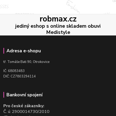
robmax.cz
jediný eshop s online skladem obuvi
Medistyle
Adresa e-shopu
t
ř. Tomáše Bati 90, Otrokovice
IČ: 68083483
DIČ: CZ7803294114
Bankovní spojení
Pro české zákazníky:
Č. ú: 2900014730/2010