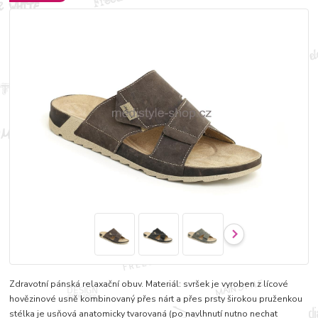
Zdravotní pánská relaxační obuv. Materiál: svršek je vyroben z lícové
hovězinové usně kombinovaný přes nárt a přes prsty širokou pruženkou
stélka je usňová anatomicky tvarovaná (po navlhnutí nutno nechat