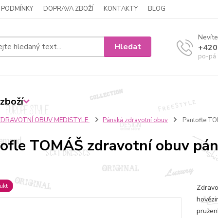
 PODMÍNKY
DOPRAVA ZBOŽÍ
KONTAKTY
BLOG
Nevíte
Hledat
+420
po-pá 
zboží
ZDRAVOTNÍ OBUV MEDISTYLE
Pánská zdravotní obuv
Pantofle TO
ofle TOMÁŠ zdravotní obuv pán
ukt
Zdravo
hovězi
pružen