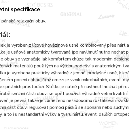
tní specifikace
 pánská relaxační obuv.
iál:
šek je vyroben z lícové hovězinové usně kombinovaný přes nárt a
lka je usňová anatomicky tvarovaná (po navlhnutí nutno nechat 
e obuv se vyznačuje jak komfortem chůze tak moderním designem.
čených materiálů použitých na výrobu podešví s anatomickým tvaro
lka je vyrobena prakticky výhradně z jemné, prodyšné usně, kter
šeném pocení nohou, čímž omezuje vznik mikrobiálních, event. 
eziprstních prostorách. Stélku je nutné při navlhnutí nechat přir
ýrobě svrchní části obuvi se opět používá výhradně velmi kvalitní 
oveň je pevná takže je zamezeno nežádoucímu roztahování svršku
chní část obuvi regulovat pomocí pásků se sponami nebo suchými 
y, a to i u nestandartní výšky a tvaru nártu, event. dalších ortope