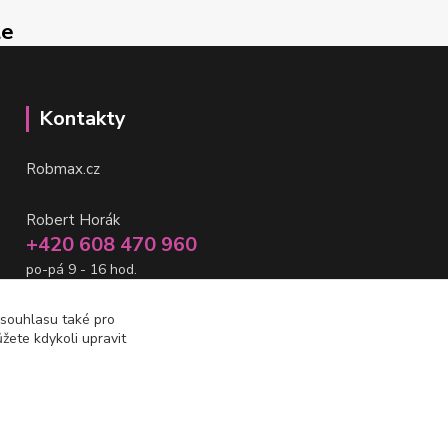
le
Kontakty
Robmax.cz
Robert Horák
+420 608 470 960
po-pá 9 - 16 hod.
info@robmax.cz
 souhlasu také pro
žete kdykoli upravit