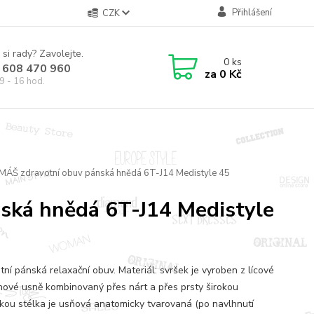
Přihlášení
CZK
 si rady? Zavolejte.
0
ks
 608 470 960
za
0 Kč
9 - 16 hod.
MÁŠ zdravotní obuv pánská hnědá 6T-J14 Medistyle 45
ská hnědá 6T-J14 Medistyle
tní pánská relaxační obuv. Materiál: svršek je vyroben z lícové
nové usně kombinovaný přes nárt a přes prsty širokou
kou stélka je usňová anatomicky tvarovaná (po navlhnutí