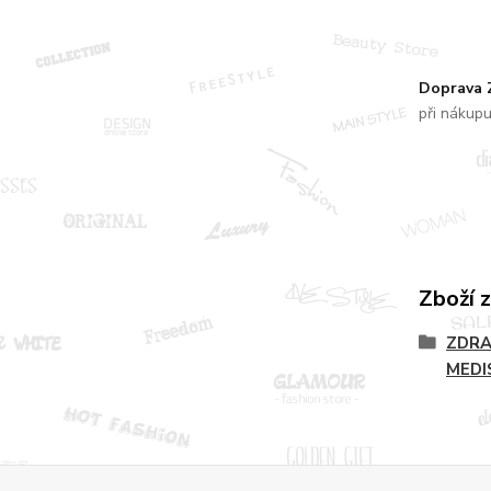
Doprava
při nákup
Zboží 
ZDRA
MEDI