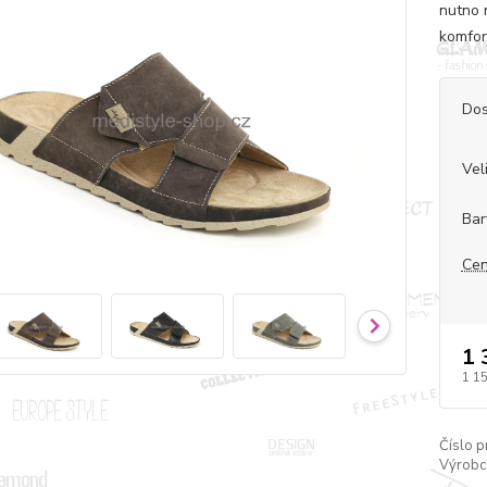
nutno 
komfor
Dos
Vel
Bar
Cen
1 
1 1
Číslo p
Výrobc