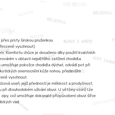
 přes prsty širokou pruženkou
přirozeně vyschnout)
 Komfortu chůze je dosaženo díky použití kvalitních
váním v oblasti největšího zatížení chodidla.
á umožňuje pokožce chodidla dýchat, odvádí pot při
mykotických onemocnění kůže nohou, především
ozeně vyschnout.
lícová useň, jejíž předností je měkkost a prodyšnost,
 při dlouhodobém užívání obuvi. U většiny vzorů lze
zipy, což umožňuje dokonalé přizpůsobení obuvi šířce
dických vad.