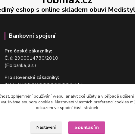
ediný eshop s online skladem obuvi Medisty
Bankovní spojení
Pro české zákazníky:
Č. ú: 2900014730/2010
(Fio banka, a.s.)
Pro slovenské zákazníky:
IBAN: CZ2220100000002800025555
BIC/SWIFT: FIOBCZPPXXX
čnost, zpříjemnění používání webu, analytické účely a v případě udělení
(Fio banka, a.s.)
y využíváme soubory cookies. Nastavení vlastních preferencí cookies mů
odkazem ve spodní části stránek.
Souhlasím
Nastavení