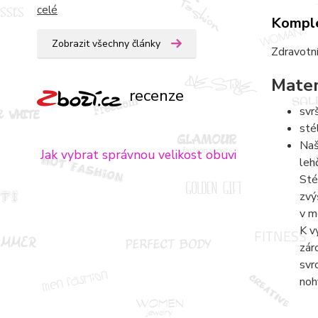
celé
Komple
Zobrazit všechny články
Zdravotní
Mater
recenze
svr
sté
Naš
Jak vybrat správnou velikost obuvi
leh
Sté
zvý
v m
K v
zár
svr
noh