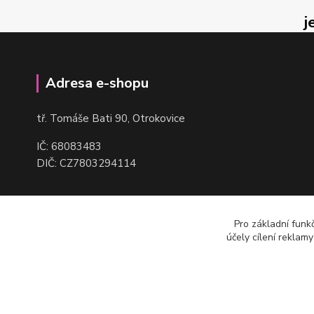
j
Adresa e-shopu
t
ř. Tomáše Bati 90, Otrokovice
IČ: 68083483
DIČ: CZ7803294114
Pro základní funk
účely cílení reklam