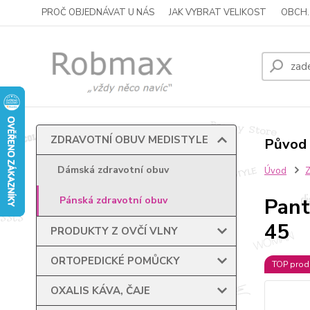
PROČ OBJEDNÁVAT U NÁS
JAK VYBRAT VELIKOST
OBCH.
ZDRAVOTNÍ OBUV MEDISTYLE
Původ 
Dámská zdravotní obuv
Úvod
Pant
Pánská zdravotní obuv
45
PRODUKTY Z OVČÍ VLNY
ORTOPEDICKÉ POMŮCKY
TOP prod
OXALIS KÁVA, ČAJE