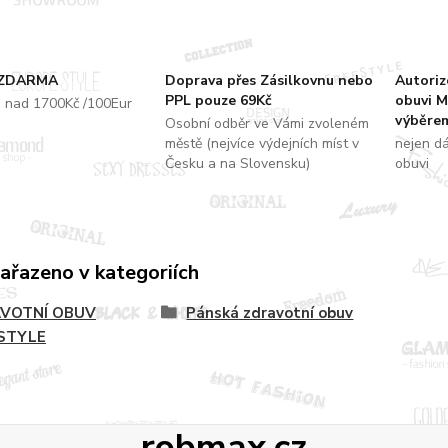
 ZDARMA
Doprava přes Zásilkovnu nebo
Autori
PPL pouze 69Kč
obuvi M
u nad 1700Kč /100Eur
výběrem
Osobní odběr ve Vámi zvoleném
městě (nejvíce výdejních míst v
nejen d
Česku a na Slovensku)
obuvi
zařazeno v kategoriích
VOTNÍ OBUV
Pánská zdravotní obuv
STYLE
robmax.cz