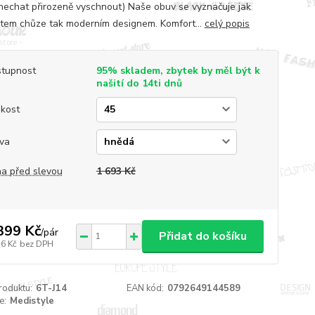
nechat přirozeně vyschnout) Naše obuv se vyznačuje jak
tem chůze tak moderním designem. Komfort...
celý popis
tupnost
95% skladem, zbytek by měl být k
našití do 14ti dnů
ikost
va
a před slevou
1 693 Kč
399 Kč
/
pár
Přidat do košíku
56 Kč
bez DPH
roduktu:
6T-J14
EAN kód:
0792649144589
e:
Medistyle