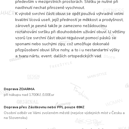
především v meziprstních prostorách. Stélku je nutné při
navlhnutí nechat přirozeně vyschnout.
K výrobě svrchní části obuvi se opět používá výhradně velmi
kvalitní lícová useň, jejíž předností je měkkost a prodyšnost,
zároveň je pevná takže je zamezeno nežádoucímu
roztahování svršku při dlouhodobém užívání obuvi. U většiny
vzorů lze svrchní část obuvi regulovat pomocí pásků se
sponami nebo suchými zipy, což umožňuje dokonalé
přizpůsobení obuvi šířce nohy, a to i u nestandartní výšky
a tvaru nártu, event. dalších ortopedických vad.
Doprava ZDARMA
při nákupu nad 1700Kč /100Eur
Doprava přes Zásilkovnu nebo PPL pouze 69Kč
Osobní odběr ve Vámi zvoleném městě (nejvíce výdejních míst v Česku a
na Slovensku)