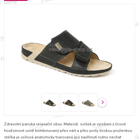
Zdravotní pánská relaxační obuv. Materiál: svršek je vyroben z lícové
hovězinové usně kombinovaný přes nárt a přes prsty širokou pruženkou
stélka je usňová anatomicky tvarovaná (po navlhnutí nutno nechat