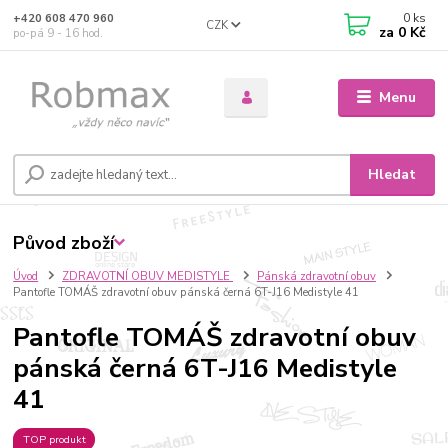
0
ks
+420 608 470 960
CZK
za
0 Kč
po-pá 9 - 16 hod.
Menu
Hledat
Původ zboží
Úvod
ZDRAVOTNÍ OBUV MEDISTYLE
Pánská zdravotní obuv
Pantofle TOMÁŠ zdravotní obuv pánská černá 6T-J16 Medistyle 41
Pantofle TOMÁŠ zdravotní obuv
pánská černá 6T-J16 Medistyle
41
TOP produkt