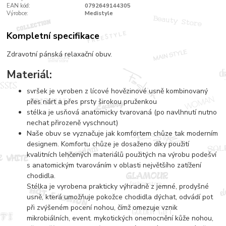
EAN kód:
0792649144305
Výrobce:
Medistyle
Kompletní specifikace
Zdravotní pánská relaxační obuv.
Materiál:
svršek je vyroben z lícové hovězinové usně kombinovaný
přes nárt a přes prsty širokou pruženkou
stélka je usňová anatomicky tvarovaná (po navlhnutí nutno
nechat přirozeně vyschnout)
Naše obuv se vyznačuje jak komfortem chůze tak moderním
designem. Komfortu chůze je dosaženo díky použití
kvalitních lehčených materiálů použitých na výrobu podešví
s anatomickým tvarováním v oblasti největšího zatížení
chodidla.
Stélka je vyrobena prakticky výhradně z jemné, prodyšné
usně, která umožňuje pokožce chodidla dýchat, odvádí pot
při zvýšeném pocení nohou, čímž omezuje vznik
mikrobiálních, event. mykotických onemocnění kůže nohou,