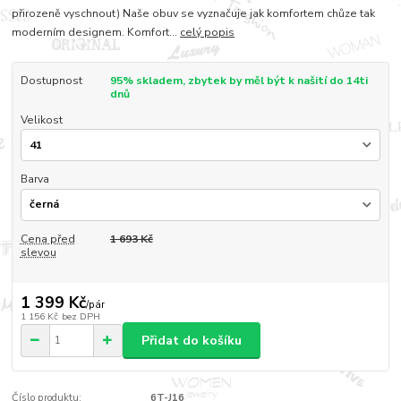
přirozeně vyschnout) Naše obuv se vyznačuje jak komfortem chůze tak
moderním designem. Komfort...
celý popis
Dostupnost
95% skladem, zbytek by měl být k našití do 14ti
dnů
Velikost
Barva
Cena před
1 693 Kč
slevou
1 399 Kč
/
pár
1 156 Kč
bez DPH
Přidat do košíku
Číslo produktu:
6T-J16