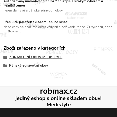
Autorizovaný maloobchod obuvi Medistyle s širokým výběrem a
nejnižší cenou
nejen dámské a pánské zdravotní obuvi
Přes 90% položek skladem- online sklad
Naše ceny se snažíme držet vždy níže než konkurence. 7+ výrobců jedno
poštovné....
Zboží zařazeno v kategoriích
ZDRAVOTNÍ OBUV MEDISTYLE
Pánská zdravotní obuv
robmax.cz
jediný eshop s online skladem obuvi
Medistyle