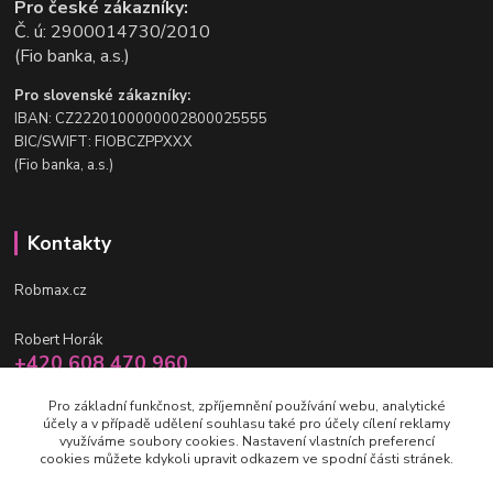
Pro české zákazníky:
Č. ú: 2900014730/2010
(Fio banka, a.s.)
Pro slovenské zákazníky:
IBAN: CZ2220100000002800025555
BIC/SWIFT: FIOBCZPPXXX
(Fio banka, a.s.)
Kontakty
Robmax.cz
Robert Horák
+420 608 470 960
po-pá 9 - 16 hod.
Pro základní funkčnost, zpříjemnění používání webu, analytické
účely a v případě udělení souhlasu také pro účely cílení reklamy
info@robmax.cz
využíváme soubory cookies. Nastavení vlastních preferencí
cookies můžete kdykoli upravit odkazem ve spodní části stránek.