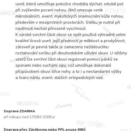
usně, která umožňuje pokožce chodidla dýchat, odvádí pot
při zvýšeném pocení nohou, čímž omezuje vznik
mikrobiálních, event. mykotických onemocnění kůže nohou,
především v meziprstních prostorách. Stélku je nutné při
navlhnutí nechat přirozeně vyschnout.
K výrobě svrchní části obuvi se opět používá výhradně velmi
kvalitní lícová useň, jejíž předností je měkkost a prodyšnost,
zároveň je pevná takže je zamezeno nežádoucímu
roztahování svršku při dlouhodobém užívání obuvi. U většiny
vzorů lze svrchní část obuvi regulovat pomocí pásků se
sponami nebo suchými zipy, což umožňuje dokonalé
přizpůsobení obuvi šířce nohy, a to i u nestandartní výšky
a tvaru nártu, event. dalších ortopedických vad.
Doprava ZDARMA
při nákupu nad 1700Kč /100Eur
Doprava přes Zásilkovnu nebo PPL pouze 69Kč