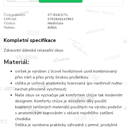
Číslo produktu:
0T-B16/1/TL
EAN kód:
0792649147962
Výrobce:
Medistyle
Podešev:
BÁRA
Kompletní specifikace
Zdravotní dámská relaxační obuv.
Materiál:
svršek je vyroben z lícové hovězinové usně kombinovaný
přes nárt a přes prsty širokou pruženkou
stélka je usňová anatomicky tvarovaná (po navlhnutí nutno
nechat přirozeně vyschnout)
Naše obuv se vyznačuje jak komfortem chůze tak moderním
designem. Komfortu chůze je dosaženo díky použití
kvalitních lehčených materiálů použitých na výrobu podešví
s anatomickým tvarováním v oblasti největšího zatížení
chodidla.
Stélka je vyrobena prakticky výhradně z jemné, prodyšné