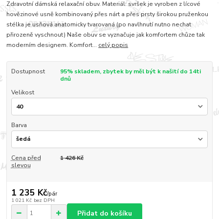
Zdravotní dámská relaxační obuv. Materiál: svršek je vyroben z lícové
hovězinové usně kombinovaný přes nárt a přes prsty širokou pruženkou
stélka je usňová anatomicky tvarovaná (po navlhnutí nutno nechat
přirozeně vyschnout) Naše obuv se vyznačuje jak komfortem chůze tak
moderním designem. Komfort...
celý popis
Dostupnost
95% skladem, zbytek by měl být k našití do 14ti
dnů
Velikost
Barva
Cena před
1 426 Kč
slevou
1 235 Kč
/
pár
1 021 Kč
bez DPH
Přidat do košíku