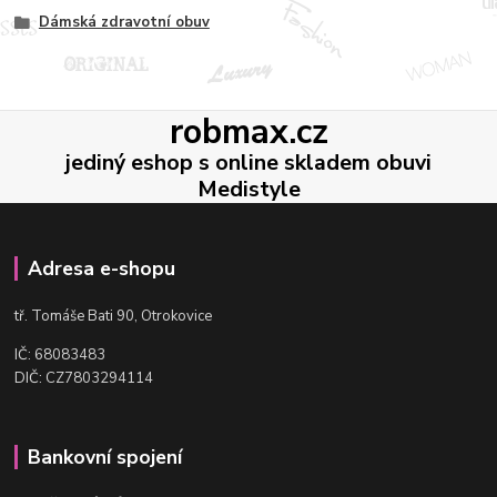
Dámská zdravotní obuv
robmax.cz
jediný eshop s online skladem obuvi
Medistyle
Adresa e-shopu
t
ř. Tomáše Bati 90, Otrokovice
IČ: 68083483
DIČ: CZ7803294114
Bankovní spojení