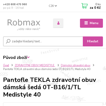
0
ks
+420 608 470 960
CZK
za
0 Kč
po-pá 9 - 16 hod.
Menu
Hledat
Původ zboží
Úvod
ZDRAVOTNÍ OBUV MEDISTYLE
Dámská zdravotní obuv
Pantofle TEKLA zdravotní obuv dámská šedá 0T-B16/1/TL Medistyle 40
Pantofle TEKLA zdravotní obuv
dámská šedá 0T-B16/1/TL
Medistyle 40