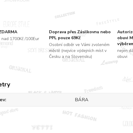
 ZDARMA
Doprava přes Zásilkovnu nebo
Autori
PPL pouze 69Kč
obuvi M
u nad 1700Kč /100Eur
výběrem
Osobní odběr ve Vámi zvoleném
městě (nejvíce výdejních míst v
nejen d
Česku a na Slovensku)
obuvi
etry
ev
BÁRA