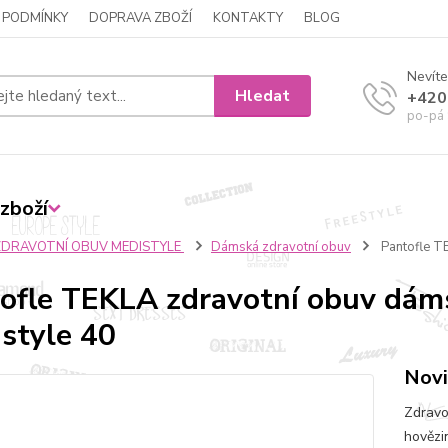
 PODMÍNKY
DOPRAVA ZBOŽÍ
KONTAKTY
BLOG
Nevíte
Hledat
+420
po-pá 
zboží
ZDRAVOTNÍ OBUV MEDISTYLE
Dámská zdravotní obuv
Pantofle T
ofle TEKLA zdravotní obuv dám
style 40
Novi
Zdravo
hovězi