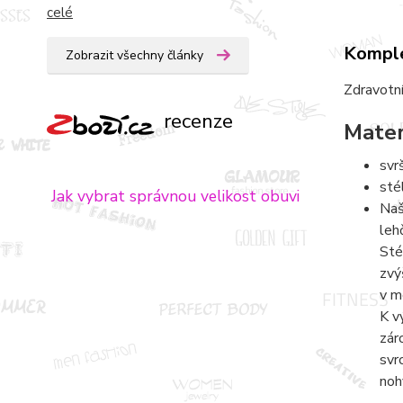
celé
Komple
Zobrazit všechny články
Zdravotní
recenze
Mater
svr
sté
Jak vybrat správnou velikost obuvi
Naš
leh
Sté
zvý
v m
K v
zár
svr
noh