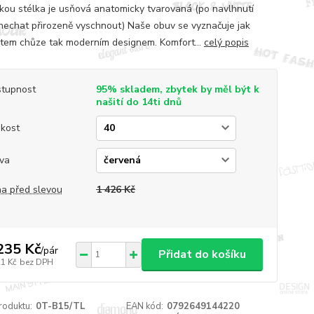
kou stélka je usňová anatomicky tvarovaná (po navlhnutí
nechat přirozeně vyschnout) Naše obuv se vyznačuje jak
tem chůze tak moderním designem. Komfort...
celý popis
tupnost
95% skladem, zbytek by měl být k
našití do 14ti dnů
ikost
va
a před slevou
1 426 Kč
235 Kč
/
pár
Přidat do košíku
21 Kč
bez DPH
roduktu:
0T-B15/TL
EAN kód:
0792649144220