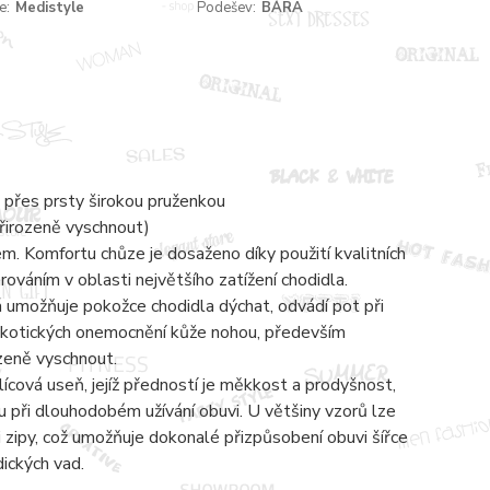
e:
Medistyle
Podešev:
BÁRA
 přes prsty širokou pruženkou
přirozeně vyschnout)
 Komfortu chůze je dosaženo díky použití kvalitních
váním v oblasti největšího zatížení chodidla.
á umožňuje pokožce chodidla dýchat, odvádí pot při
mykotických onemocnění kůže nohou, především
ozeně vyschnout.
lícová useň, jejíž předností je měkkost a prodyšnost,
 při dlouhodobém užívání obuvi. U většiny vzorů lze
zipy, což umožňuje dokonalé přizpůsobení obuvi šířce
dických vad.