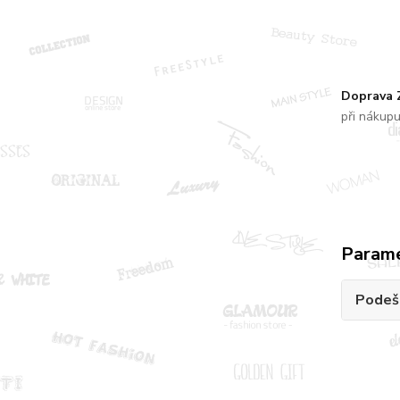
Doprava
při nákup
Param
Podeš