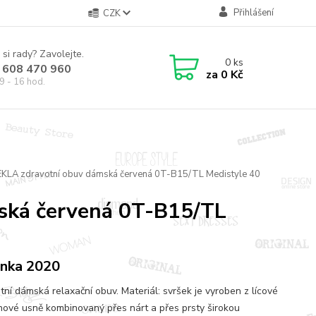
Přihlášení
CZK
 si rady? Zavolejte.
0
ks
 608 470 960
za
0 Kč
9 - 16 hod.
EKLA zdravotní obuv dámská červená 0T-B15/TL Medistyle 40
ská červená 0T-B15/TL
nka 2020
tní dámská relaxační obuv. Materiál: svršek je vyroben z lícové
nové usně kombinovaný přes nárt a přes prsty širokou