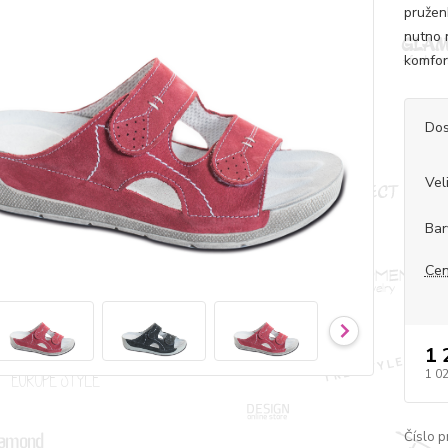
pružen
nutno 
komfor
Dos
Vel
Bar
Cen
1 
1 0
Číslo p