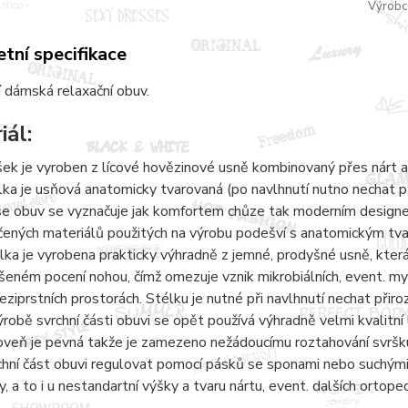
Výrobc
tní specifikace
 dámská relaxační obuv.
iál:
šek je vyroben z lícové hovězinové usně kombinovaný přes nárt a
lka je usňová anatomicky tvarovaná (po navlhnutí nutno nechat 
e obuv se vyznačuje jak komfortem chůze tak moderním designem.
čených materiálů použitých na výrobu podešví s anatomickým tvaro
lka je vyrobena prakticky výhradně z jemné, prodyšné usně, kter
šeném pocení nohou, čímž omezuje vznik mikrobiálních, event. 
eziprstních prostorách. Stélku je nutné při navlhnutí nechat přir
ýrobě svrchní části obuvi se opět používá výhradně velmi kvalitní 
oveň je pevná takže je zamezeno nežádoucímu roztahování svršku
chní část obuvi regulovat pomocí pásků se sponami nebo suchými 
y, a to i u nestandartní výšky a tvaru nártu, event. dalších ortope