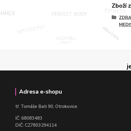
Zboží 
ZDRA
MEDI
j
Adresa e-shopu
t
ř. Tomáše Bati 90, Otrokovice
IČ: 68083483
DIČ: CZ7803294114