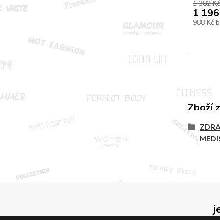
1 382 Kč
1 196
988 Kč
b
Zboží 
ZDRA
MEDI
j