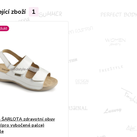
jící zboží
1
dukt
 ŠARLOTA zdravotní obuv
(pro vybočené palce)
le