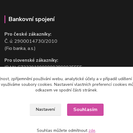
Bankovní spojení
Pro české zákazníky:
Č. ú: 2900014730/2010
(Fio banka, a.s.)
Pro slovenské zákazníky:
IBAN: CZ2220100000002800025555
BIC/SWIFT: FIOBCZPPXXX
čnost, zpříjemnění používání webu, analytické účely a v případě udělení
(Fio banka, a.s.)
y využíváme soubory cookies. Nastavení vlastních preferencí cookies mů
odkazem ve spodní části stránek.
Souhlasím
Nastavení
Souhlas můžete odmítnout
zde
.