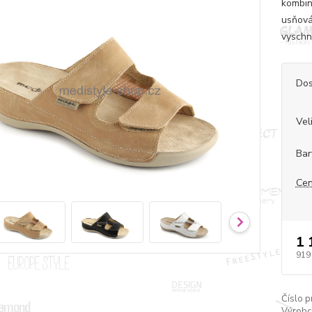
kombin
usňová
vyschn
Dos
Vel
Bar
Cen
1 
919
Číslo p
Výrobc