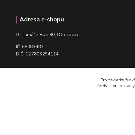
Adresa e-shopu
t
ř. Tomáše Bati 90, Otrokovice
IČ: 68083483
DIČ: CZ7803294114
Pro základní funk
účely cílení reklam
(c) Robmax 2015 - 2026