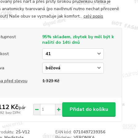
ovaný přes nárt a přes prsty širokou pruženkou stélka je
 anatomicky tvarovaná (po navlhnutí nutno nechat přirozeně
out) Naše obuv se vyznačuje jak komfort...
celý popis
tupnost
95% skladem, zbytek by měl být k
našití do 14ti dnů
ikost
va
a před slevou
1 323 Kč
112 Kč
/
pár
Přidat do košíku
 Kč
bez DPH
roduktu:
2Š-V12
EAN kód:
0710497239356
e:
Medistyle
Podešev:
VERONIKA