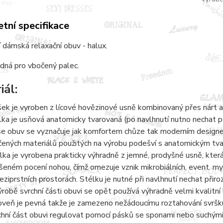
tní specifikace
 dámská relaxační obuv - halux.
dná pro vbočený palec.
iál:
šek je vyroben z lícové hovězinové usně kombinovaný přes nárt a
lka je usňová anatomicky tvarovaná (po navlhnutí nutno nechat 
e obuv se vyznačuje jak komfortem chůze tak moderním designem.
čených materiálů použitých na výrobu podešví s anatomickým tvaro
lka je vyrobena prakticky výhradně z jemné, prodyšné usně, kter
šeném pocení nohou, čímž omezuje vznik mikrobiálních, event. 
eziprstních prostorách. Stélku je nutné při navlhnutí nechat přir
ýrobě svrchní části obuvi se opět používá výhradně velmi kvalitní 
oveň je pevná takže je zamezeno nežádoucímu roztahování svršku
chní část obuvi regulovat pomocí pásků se sponami nebo suchými 