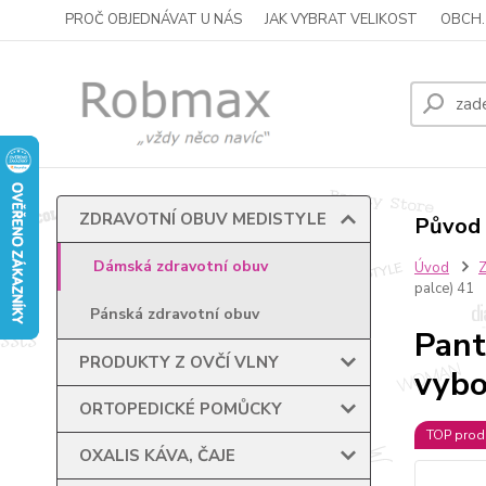
PROČ OBJEDNÁVAT U NÁS
JAK VYBRAT VELIKOST
OBCH.
ZDRAVOTNÍ OBUV MEDISTYLE
Původ 
Dámská zdravotní obuv
Úvod
palce) 41
Pánská zdravotní obuv
Pant
PRODUKTY Z OVČÍ VLNY
vybo
ORTOPEDICKÉ POMŮCKY
TOP prod
OXALIS KÁVA, ČAJE