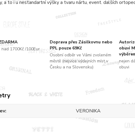
y, a to i u nestandartní výšky a tvaru nártu, event. dalších ortope
 ZDARMA
Doprava přes Zásilkovnu nebo
Autori
PPL pouze 69Kč
obuvi M
u nad 1700Kč /100Eur
výběrem
Osobní odběr ve Vámi zvoleném
městě (nejvíce výdejních míst v
nejen d
Česku a na Slovensku)
obuvi
etry
ev
VERONIKA