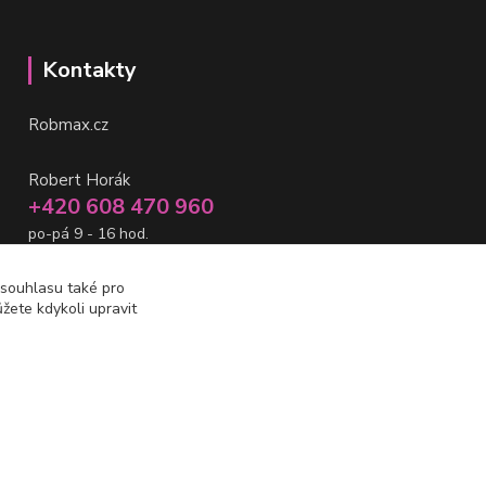
Kontakty
Robmax.cz
Robert Horák
+420 608 470 960
po-pá 9 - 16 hod.
info@robmax.cz
 souhlasu také pro
žete kdykoli upravit