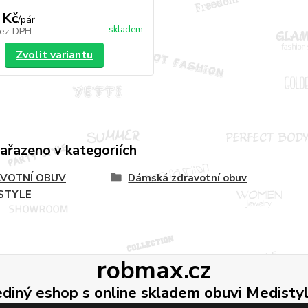
 Kč
/
pár
skladem
ez DPH
Zvolit variantu
zařazeno v kategoriích
VOTNÍ OBUV
Dámská zdravotní obuv
STYLE
robmax.cz
ediný eshop s online skladem obuvi Medisty