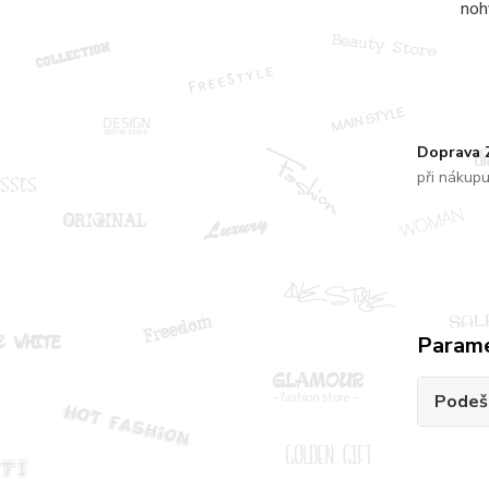
noh
Doprava
při nákup
Param
Podeš