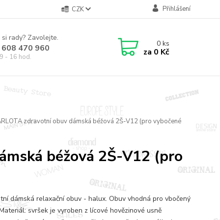
Přihlášení
CZK
 si rady? Zavolejte.
0
ks
 608 470 960
za
0 Kč
9 - 16 hod.
ARLOTA zdravotní obuv dámská béžová 2Š-V12 (pro vybočené
ámská béžová 2Š-V12 (pro
tní dámská relaxační obuv - halux. Obuv vhodná pro vbočený
 Materiál: svršek je vyroben z lícové hovězinové usně