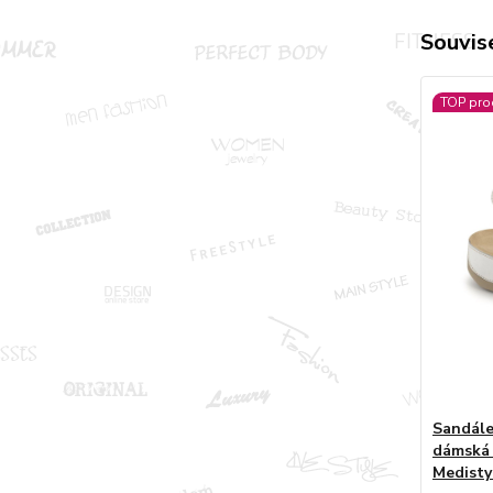
Souvise
TOP pro
Sandále
dámská 
Medisty