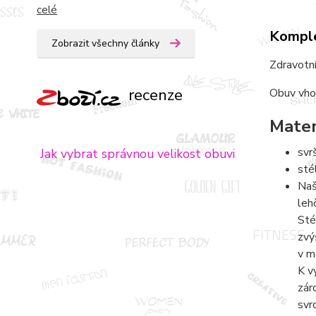
celé
Komple
Zobrazit všechny články
Zdravotní
recenze
Obuv vho
Mater
svr
Jak vybrat správnou velikost obuvi
sté
Naš
leh
Sté
zvý
v m
K v
zár
svr