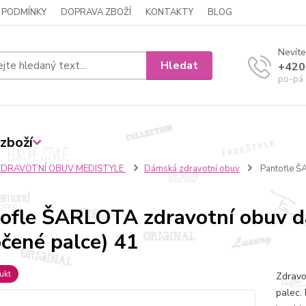
 PODMÍNKY
DOPRAVA ZBOŽÍ
KONTAKTY
BLOG
Nevíte
Hledat
+420
po-pá 
zboží
ZDRAVOTNÍ OBUV MEDISTYLE
Dámská zdravotní obuv
Pantofle Š
ofle ŠARLOTA zdravotní obuv d
čené palce) 41
ukt
Zdravo
palec.