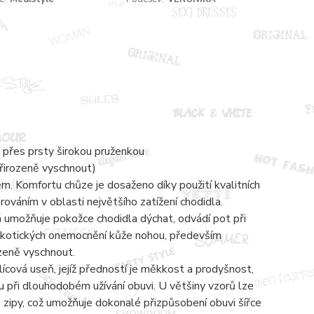
 přes prsty širokou pruženkou
přirozeně vyschnout)
 Komfortu chůze je dosaženo díky použití kvalitních
váním v oblasti největšího zatížení chodidla.
á umožňuje pokožce chodidla dýchat, odvádí pot při
mykotických onemocnění kůže nohou, především
ozeně vyschnout.
lícová useň, jejíž předností je měkkost a prodyšnost,
 při dlouhodobém užívání obuvi. U většiny vzorů lze
zipy, což umožňuje dokonalé přizpůsobení obuvi šířce