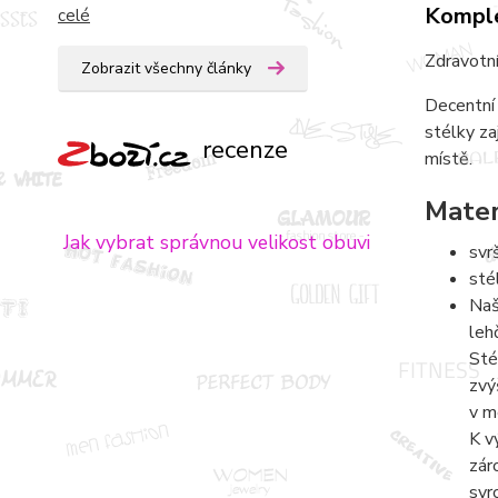
Komple
celé
Zdravotní
Zobrazit všechny články
Decentní 
stélky za
recenze
místě.
Mater
Jak vybrat správnou velikost obuvi
svr
sté
Naš
leh
Sté
zvý
v m
K v
zár
svr