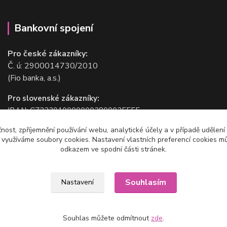
Bankovní spojení
Pro české zákazníky:
Č. ú: 2900014730/2010
(Fio banka, a.s.)
Pro slovenské zákazníky:
IBAN: CZ2220100000002800025555
BIC/SWIFT: FIOBCZPPXXX
čnost, zpříjemnění používání webu, analytické účely a v případě udělení
(Fio banka, a.s.)
y využíváme soubory cookies. Nastavení vlastních preferencí cookies mů
odkazem ve spodní části stránek.
Souhlasím
Nastavení
Souhlas můžete odmítnout
zde
.