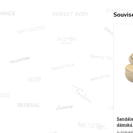
Souvise
Sandále
dámská 
1 216 Kč