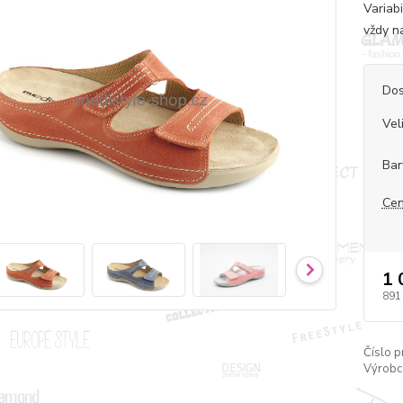
Variab
vždy n
Dos
Vel
Bar
Cen
1 
891
Číslo p
Výrobc