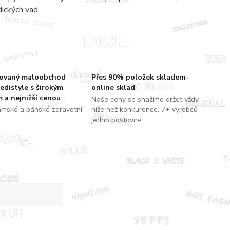
dických vad.
zovaný maloobchod
Přes 90% položek skladem-
edistyle s širokým
online sklad
 a nejnižší cenou
Naše ceny se snažíme držet vždy
ámské a pánské zdravotní
níže než konkurence. 7+ výrobců
jedno poštovné....