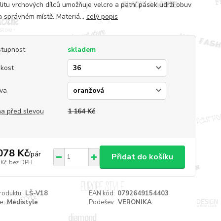
ilitu vrchových dílců umožňuje velcro a patní pásek udrží obuv
a správném místě. Materiá...
celý popis
tupnost
skladem
ikost
va
a před slevou
1 164 Kč
078 Kč
/
pár
Přidat do košíku
 Kč
bez DPH
roduktu:
LŠ-V18
EAN kód:
0792649154403
e:
Medistyle
Podešev:
VERONIKA