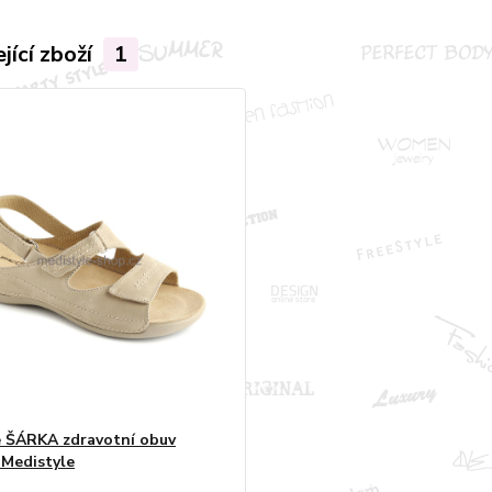
jící zboží
1
 ŠÁRKA zdravotní obuv
Medistyle