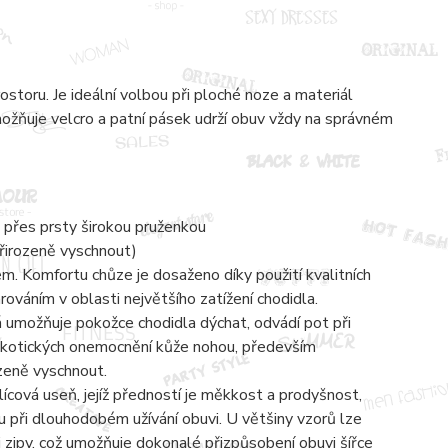
toru. Je ideální volbou při ploché noze a materiál
umožňuje velcro a patní pásek udrží obuv vždy na správném
 přes prsty širokou pruženkou
přirozeně vyschnout)
 Komfortu chůze je dosaženo díky použití kvalitních
váním v oblasti největšího zatížení chodidla.
á umožňuje pokožce chodidla dýchat, odvádí pot při
mykotických onemocnění kůže nohou, především
ozeně vyschnout.
lícová useň, jejíž předností je měkkost a prodyšnost,
 při dlouhodobém užívání obuvi. U většiny vzorů lze
zipy, což umožňuje dokonalé přizpůsobení obuvi šířce