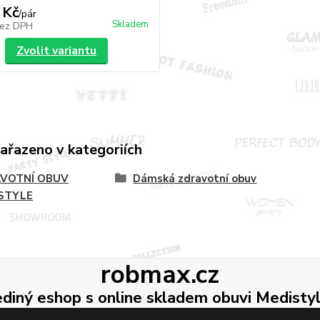
 Kč
/
pár
Skladem
ez DPH
Zvolit variantu
zařazeno v kategoriích
VOTNÍ OBUV
Dámská zdravotní obuv
STYLE
robmax.cz
ediný eshop s online skladem obuvi Medisty