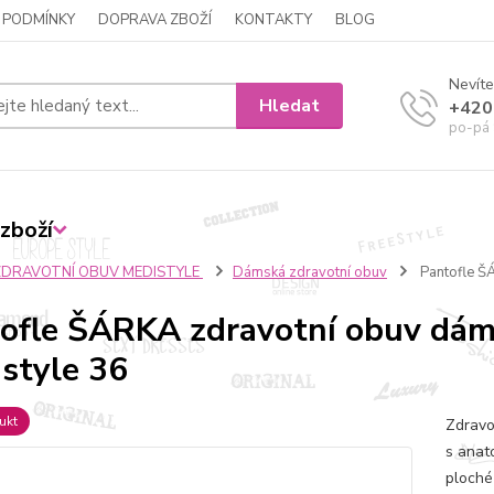
 PODMÍNKY
DOPRAVA ZBOŽÍ
KONTAKTY
BLOG
Nevíte
Hledat
+420
po-pá 
zboží
ZDRAVOTNÍ OBUV MEDISTYLE
Dámská zdravotní obuv
Pantofle Š
ofle ŠÁRKA zdravotní obuv dá
style 36
ukt
Zdravo
s anat
ploché