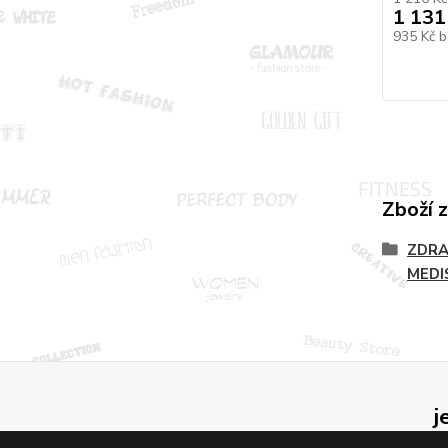
1 131
935 Kč
b
Zboží 
ZDRA
MEDI
j