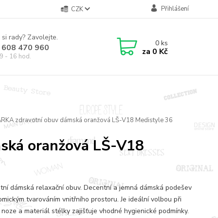
Přihlášení
CZK
 si rady? Zavolejte.
0
ks
 608 470 960
za
0 Kč
9 - 16 hod.
ÁRKA zdravotní obuv dámská oranžová LŠ-V18 Medistyle 36
mská oranžová LŠ-V18
tní dámská relaxační obuv. Decentní a jemná dámská podešev
omickým tvarováním vnitřního prostoru. Je ideální volbou při
 noze a materiál stélky zajišťuje vhodné hygienické podmínky.