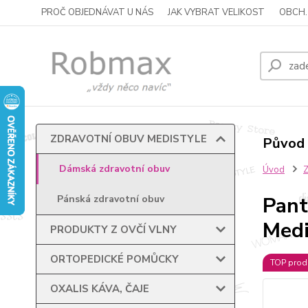
PROČ OBJEDNÁVAT U NÁS
JAK VYBRAT VELIKOST
OBCH.
ZDRAVOTNÍ OBUV MEDISTYLE
Původ 
Dámská zdravotní obuv
Úvod
Pant
Pánská zdravotní obuv
Medi
PRODUKTY Z OVČÍ VLNY
ORTOPEDICKÉ POMŮCKY
TOP prod
OXALIS KÁVA, ČAJE