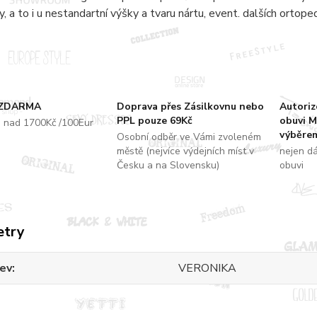
y, a to i u nestandartní výšky a tvaru nártu, event. dalších ortope
 ZDARMA
Doprava přes Zásilkovnu nebo
Autori
PPL pouze 69Kč
obuvi M
u nad 1700Kč /100Eur
výběrem
Osobní odběr ve Vámi zvoleném
městě (nejvíce výdejních míst v
nejen d
Česku a na Slovensku)
obuvi
etry
ev
VERONIKA