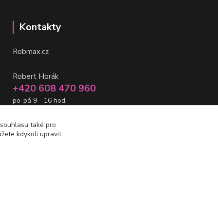
Kontakty
Robmax.cz
Robert Horák
+420 608 470 960
po-pá 9 - 16 hod.
info@robmax.cz
 souhlasu také pro
žete kdykoli upravit