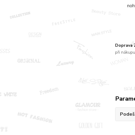
noh
Doprava
při nákup
Param
Podeš