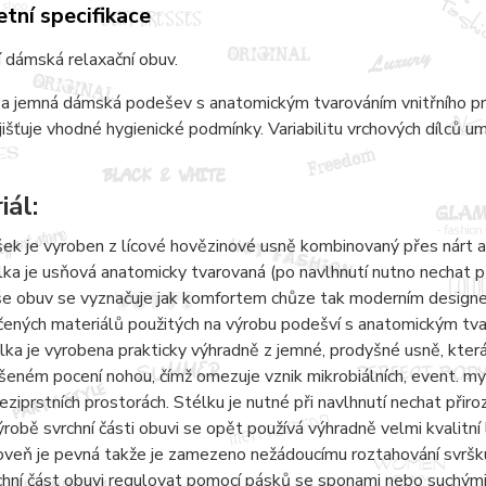
tní specifikace
 dámská relaxační obuv.
a jemná dámská podešev s anatomickým tvarováním vnitřního pros
jišťuje vhodné hygienické podmínky. Variabilitu vrchových dílců 
iál:
šek je vyroben z lícové hovězinové usně kombinovaný přes nárt a
lka je usňová anatomicky tvarovaná (po navlhnutí nutno nechat 
e obuv se vyznačuje jak komfortem chůze tak moderním designem.
čených materiálů použitých na výrobu podešví s anatomickým tvaro
lka je vyrobena prakticky výhradně z jemné, prodyšné usně, kter
šeném pocení nohou, čímž omezuje vznik mikrobiálních, event. 
eziprstních prostorách. Stélku je nutné při navlhnutí nechat přir
ýrobě svrchní části obuvi se opět používá výhradně velmi kvalitní 
oveň je pevná takže je zamezeno nežádoucímu roztahování svršku
chní část obuvi regulovat pomocí pásků se sponami nebo suchými 