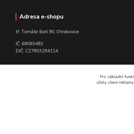
Adresa e-shopu
t
ř. Tomáše Bati 90, Otrokovice
IČ: 68083483
DIČ: CZ7803294114
Pro základní funk
účely cílení reklam
(c) Robmax 2015 - 2026