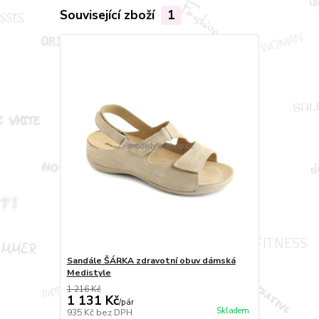
Související zboží
1
Sandále ŠÁRKA zdravotní obuv dámská
Medistyle
1 216 Kč
1 131 Kč
/
pár
Skladem
935 Kč
bez DPH