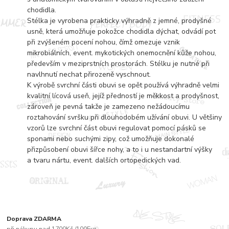
chodidla.
Stélka je vyrobena prakticky výhradně z jemné, prodyšné
usně, která umožňuje pokožce chodidla dýchat, odvádí pot
při zvýšeném pocení nohou, čímž omezuje vznik
mikrobiálních, event. mykotických onemocnění kůže nohou,
především v meziprstních prostorách. Stélku je nutné při
navlhnutí nechat přirozeně vyschnout.
K výrobě svrchní části obuvi se opět používá výhradně velmi
kvalitní lícová useň, jejíž předností je měkkost a prodyšnost,
zároveň je pevná takže je zamezeno nežádoucímu
roztahování svršku při dlouhodobém užívání obuvi. U většiny
vzorů lze svrchní část obuvi regulovat pomocí pásků se
sponami nebo suchými zipy, což umožňuje dokonalé
přizpůsobení obuvi šířce nohy, a to i u nestandartní výšky
a tvaru nártu, event. dalších ortopedických vad.
Doprava ZDARMA
při nákupu nad 1700Kč /100Eur