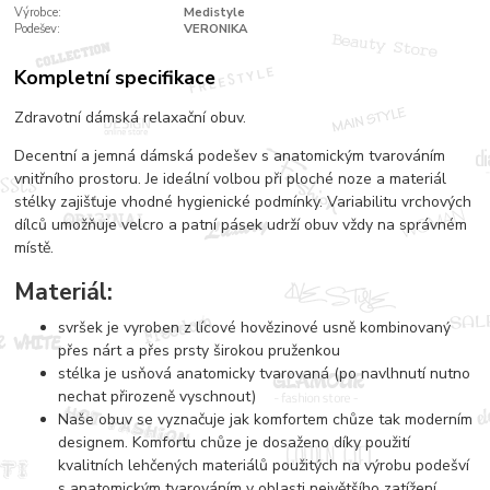
Výrobce:
Medistyle
Podešev:
VERONIKA
Kompletní specifikace
Zdravotní dámská relaxační obuv.
Decentní a jemná dámská podešev s anatomickým tvarováním
vnitřního prostoru. Je ideální volbou při ploché noze a materiál
stélky zajišťuje vhodné hygienické podmínky. Variabilitu vrchových
dílců umožňuje velcro a patní pásek udrží obuv vždy na správném
místě.
Materiál:
svršek je vyroben z lícové hovězinové usně kombinovaný
přes nárt a přes prsty širokou pruženkou
stélka je usňová anatomicky tvarovaná (po navlhnutí nutno
nechat přirozeně vyschnout)
Naše obuv se vyznačuje jak komfortem chůze tak moderním
designem. Komfortu chůze je dosaženo díky použití
kvalitních lehčených materiálů použitých na výrobu podešví
s anatomickým tvarováním v oblasti největšího zatížení