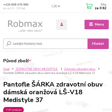
0
ks
+420 608 470 960
CZK
za
0 Kč
po-pá 9 - 16 hod.
Menu
Hledat
Původ zboží
Úvod
ZDRAVOTNÍ OBUV MEDISTYLE
Dámská zdravotní obuv
Pantofle ŠÁRKA zdravotní obuv dámská oranžová LŠ-V18 Medistyle 37
Pantofle ŠÁRKA zdravotní obuv
dámská oranžová LŠ-V18
Medistyle 37
TOP produkt