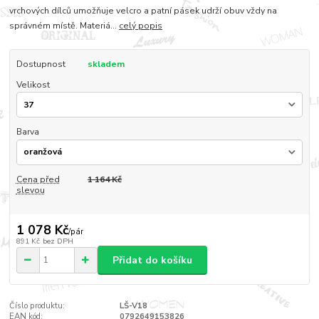
vrchových dílců umožňuje velcro a patní pásek udrží obuv vždy na
správném místě. Materiá...
celý popis
Dostupnost
skladem
Velikost
Barva
Cena před
1 164 Kč
slevou
1 078 Kč
/
pár
891 Kč
bez DPH
Přidat do košíku
Číslo produktu:
LŠ-V18
EAN kód:
0792649153826