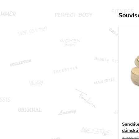
Souvise
Sandále
dámská 
1 216 Kč