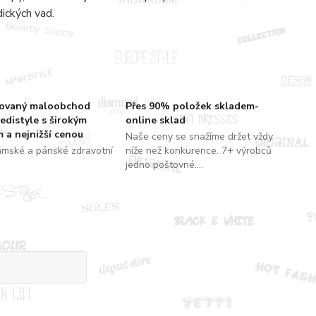
dických vad.
zovaný maloobchod
Přes 90% položek skladem-
edistyle s širokým
online sklad
 a nejnižší cenou
Naše ceny se snažíme držet vždy
ámské a pánské zdravotní
níže než konkurence. 7+ výrobců
jedno poštovné....