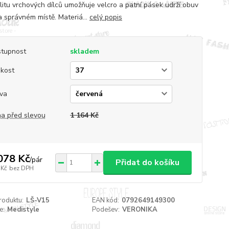
ilitu vrchových dílců umožňuje velcro a patní pásek udrží obuv
a správném místě. Materiá...
celý popis
tupnost
skladem
ikost
va
a před slevou
1 164 Kč
078 Kč
/
pár
Přidat do košíku
 Kč
bez DPH
roduktu:
LŠ-V15
EAN kód:
0792649149300
e:
Medistyle
Podešev:
VERONIKA