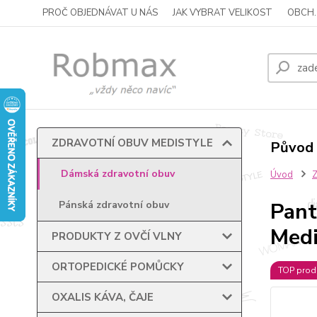
PROČ OBJEDNÁVAT U NÁS
JAK VYBRAT VELIKOST
OBCH.
ZDRAVOTNÍ OBUV MEDISTYLE
Původ 
Dámská zdravotní obuv
Úvod
Pant
Pánská zdravotní obuv
Medi
PRODUKTY Z OVČÍ VLNY
ORTOPEDICKÉ POMŮCKY
TOP prod
OXALIS KÁVA, ČAJE