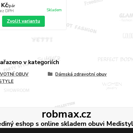
 Kč
/
pár
Skladem
ez DPH
Zvolit variantu
zařazeno v kategoriích
VOTNÍ OBUV
Dámská zdravotní obuv
STYLE
robmax.cz
ediný eshop s online skladem obuvi Medisty