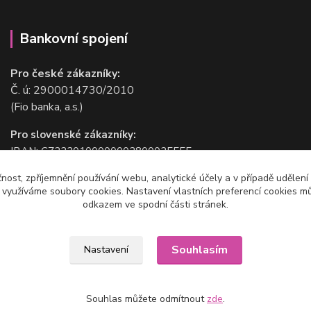
Bankovní spojení
Pro české zákazníky:
Č. ú: 2900014730/2010
(Fio banka, a.s.)
Pro slovenské zákazníky:
IBAN: CZ2220100000002800025555
BIC/SWIFT: FIOBCZPPXXX
čnost, zpříjemnění používání webu, analytické účely a v případě udělení
(Fio banka, a.s.)
y využíváme soubory cookies. Nastavení vlastních preferencí cookies mů
odkazem ve spodní části stránek.
Souhlasím
Nastavení
Souhlas můžete odmítnout
zde
.