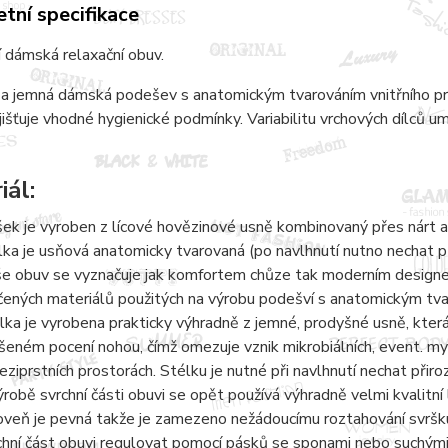
tní specifikace
 dámská relaxační obuv.
a jemná dámská podešev s anatomickým tvarováním vnitřního pros
jišťuje vhodné hygienické podmínky. Variabilitu vrchových dílců 
iál:
šek je vyroben z lícové hovězinové usně kombinovaný přes nárt a
lka je usňová anatomicky tvarovaná (po navlhnutí nutno nechat 
e obuv se vyznačuje jak komfortem chůze tak moderním designem.
čených materiálů použitých na výrobu podešví s anatomickým tvaro
lka je vyrobena prakticky výhradně z jemné, prodyšné usně, kter
šeném pocení nohou, čímž omezuje vznik mikrobiálních, event. 
eziprstních prostorách. Stélku je nutné při navlhnutí nechat přir
ýrobě svrchní části obuvi se opět používá výhradně velmi kvalitní 
oveň je pevná takže je zamezeno nežádoucímu roztahování svršku
chní část obuvi regulovat pomocí pásků se sponami nebo suchými 