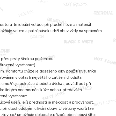
toru. Je ideální volbou při ploché noze a materiál
umožňuje velcro a patní pásek udrží obuv vždy na správném
 přes prsty širokou pruženkou
přirozeně vyschnout)
 Komfortu chůze je dosaženo díky použití kvalitních
váním v oblasti největšího zatížení chodidla.
á umožňuje pokožce chodidla dýchat, odvádí pot při
mykotických onemocnění kůže nohou, především
ozeně vyschnout.
lícová useň, jejíž předností je měkkost a prodyšnost,
 při dlouhodobém užívání obuvi. U většiny vzorů lze
zipy, což umožňuje dokonalé přizpůsobení obuvi šířce