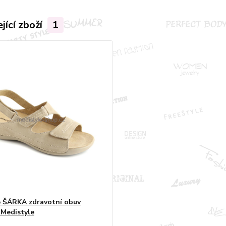
jící zboží
1
 ŠÁRKA zdravotní obuv
Medistyle