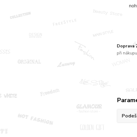
noh
Doprava
při nákup
Param
Podeš