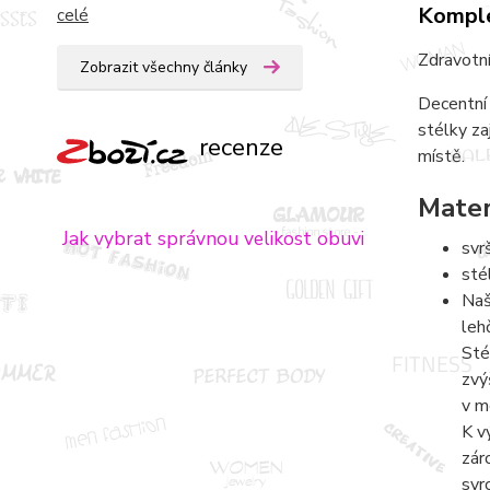
Komple
celé
Zdravotní
Zobrazit všechny články
Decentní 
stélky za
recenze
místě.
Mater
Jak vybrat správnou velikost obuvi
svr
sté
Naš
leh
Sté
zvý
v m
K v
zár
svr