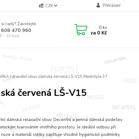
Přihlášení
CZK
 si rady? Zavolejte.
0
ks
 608 470 960
za
0 Kč
9 - 16 hod.
ÁRKA zdravotní obuv dámská červená LŠ-V15 Medistyle 37
ská červená LŠ-V15
tní dámská relaxační obuv. Decentní a jemná dámská podešev
omickým tvarováním vnitřního prostoru. Je ideální volbou při
 noze a materiál stélky zajišťuje vhodné hygienické podmínky.