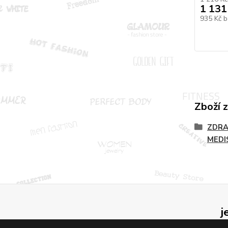
1 131
935 Kč
b
Zboží 
ZDRA
MEDI
j