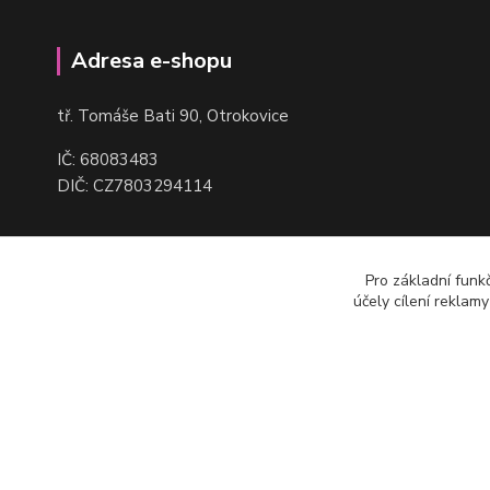
Adresa e-shopu
t
ř. Tomáše Bati 90, Otrokovice
IČ: 68083483
DIČ: CZ7803294114
Pro základní funk
účely cílení reklam
(c) Robmax 2015 - 2026