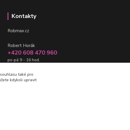
Kontakty
Robmax.cz
Robert Horák
+420 608 470 960
po-pá 9 - 16 hod.
info@robmax.cz
 souhlasu také pro
žete kdykoli upravit