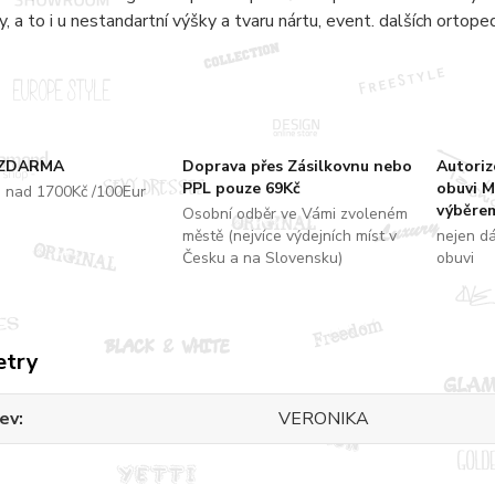
y, a to i u nestandartní výšky a tvaru nártu, event. dalších ortope
 ZDARMA
Doprava přes Zásilkovnu nebo
Autori
PPL pouze 69Kč
obuvi M
u nad 1700Kč /100Eur
výběrem
Osobní odběr ve Vámi zvoleném
městě (nejvíce výdejních míst v
nejen d
Česku a na Slovensku)
obuvi
etry
ev
VERONIKA