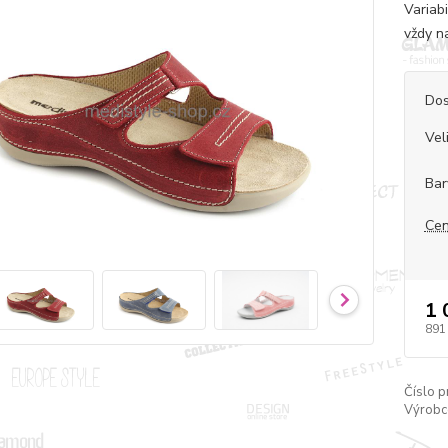
Variab
vždy n
Dos
Vel
Bar
Cen
1 
891
Číslo p
Výrobc