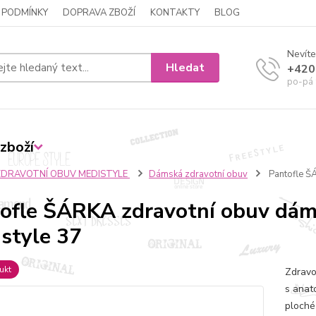
 PODMÍNKY
DOPRAVA ZBOŽÍ
KONTAKTY
BLOG
Nevíte
Hledat
+420
po-pá 
zboží
ZDRAVOTNÍ OBUV MEDISTYLE
Dámská zdravotní obuv
Pantofle Š
ofle ŠÁRKA zdravotní obuv dám
style 37
ukt
Zdravo
s anat
ploché