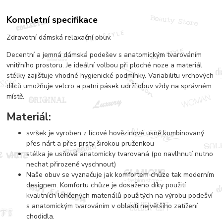
Kompletní specifikace
Zdravotní dámská relaxační obuv.
Decentní a jemná dámská podešev s anatomickým tvarováním
vnitřního prostoru. Je ideální volbou při ploché noze a materiál
stélky zajišťuje vhodné hygienické podmínky. Variabilitu vrchových
dílců umožňuje velcro a patní pásek udrží obuv vždy na správném
místě.
Materiál:
svršek je vyroben z lícové hovězinové usně kombinovaný
přes nárt a přes prsty širokou pruženkou
stélka je usňová anatomicky tvarovaná (po navlhnutí nutno
nechat přirozeně vyschnout)
Naše obuv se vyznačuje jak komfortem chůze tak moderním
designem. Komfortu chůze je dosaženo díky použití
kvalitních lehčených materiálů použitých na výrobu podešví
s anatomickým tvarováním v oblasti největšího zatížení
chodidla.