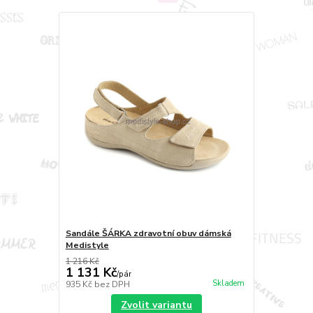
Sandále ŠÁRKA zdravotní obuv dámská
Medistyle
1 216 Kč
1 131 Kč
/
pár
Skladem
935 Kč
bez DPH
Zvolit variantu