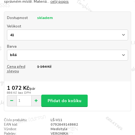
správném místě. Materiá...
celý popis
Dostupnost
skladem
Velikost
Barva
Cena před
1 164 Kč
slevou
1 072 Kč
/
pár
886 Kč
bez DPH
Přidat do košíku
Číslo produktu:
LŠ-V11
EAN kód:
0792649148662
Výrobce:
Medistyle
Podešev:
VERONIKA