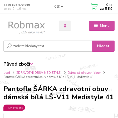
0
ks
+420 608 470 960
CZK
za
0 Kč
po-pá 9 - 16 hod.
Menu
Hledat
Původ zboží
Úvod
ZDRAVOTNÍ OBUV MEDISTYLE
Dámská zdravotní obuv
Pantofle ŠÁRKA zdravotní obuv dámská bílá LŠ-V11 Medistyle 41
Pantofle ŠÁRKA zdravotní obuv
dámská bílá LŠ-V11 Medistyle 41
TOP produkt