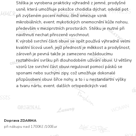
Stélka je vyrobena prakticky výhradně z jemné, prodyšné
usně, která umožňuje pokožce chodidla dýchat, odvádí pot
při zvýšeném pocení nohou, čímž omezuje vznik
mikrobiálních, event. mykotických onemocnění kůže nohou,
především v meziprstních prostorách. Stélku je nutné při
navlhnutí nechat přirozeně vyschnout.
K výrobě svrchní části obuvi se opět používá výhradně velmi
kvalitní lícová useň, jejíž předností je měkkost a prodyšnost,
zároveň je pevná takže je zamezeno nežádoucímu
roztahování svršku při dlouhodobém užívání obuvi. U většiny
vzorů lze svrchní část obuvi regulovat pomocí pásků se
sponami nebo suchými zipy, což umožňuje dokonalé
přizpůsobení obuvi šířce nohy, a to i u nestandartní výšky
a tvaru nártu, event. dalších ortopedických vad.
Doprava ZDARMA
při nákupu nad 1700Kč /100Eur