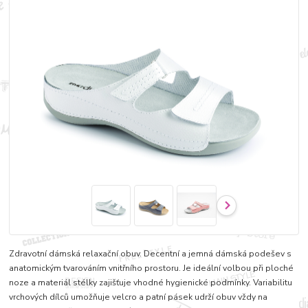
Zdravotní dámská relaxační obuv. Decentní a jemná dámská podešev s
anatomickým tvarováním vnitřního prostoru. Je ideální volbou při ploché
noze a materiál stélky zajišťuje vhodné hygienické podmínky. Variabilitu
vrchových dílců umožňuje velcro a patní pásek udrží obuv vždy na