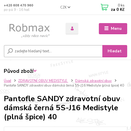
0
ks
+420 608 470 960
CZK
za
0 Kč
po-pá 9 - 16 hod.
Menu
Hledat
Původ zboží
Úvod
ZDRAVOTNÍ OBUV MEDISTYLE
Dámská zdravotní obuv
Pantofle SANDY zdravotní obuv dámská černá 5S-J16 Medistyle (plná špice) 40
Pantofle SANDY zdravotní obuv
dámská černá 5S-J16 Medistyle
(plná špice) 40