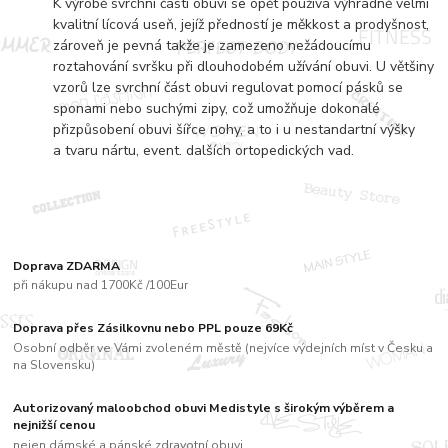
K výrobě svrchní části obuvi se opět používá výhradně velmi
kvalitní lícová useň, jejíž předností je měkkost a prodyšnost,
zároveň je pevná takže je zamezeno nežádoucímu
roztahování svršku při dlouhodobém užívání obuvi. U většiny
vzorů lze svrchní část obuvi regulovat pomocí pásků se
sponami nebo suchými zipy, což umožňuje dokonalé
přizpůsobení obuvi šířce nohy, a to i u nestandartní výšky
a tvaru nártu, event. dalších ortopedických vad.
Doprava ZDARMA
při nákupu nad 1700Kč /100Eur
Doprava přes Zásilkovnu nebo PPL pouze 69Kč
Osobní odběr ve Vámi zvoleném městě (nejvíce výdejních míst v Česku a
na Slovensku)
Autorizovaný maloobchod obuvi Medistyle s širokým výběrem a
nejnižší cenou
nejen dámské a pánské zdravotní obuvi