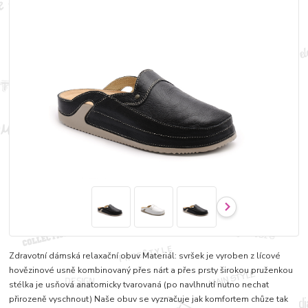
Zdravotní dámská relaxační obuv Materiál: svršek je vyroben z lícové
hovězinové usně kombinovaný přes nárt a přes prsty širokou pruženkou
stélka je usňová anatomicky tvarovaná (po navlhnutí nutno nechat
přirozeně vyschnout) Naše obuv se vyznačuje jak komfortem chůze tak