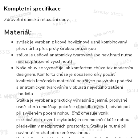
Kompletní specifikace
Zdravotní dámská relaxační obuv
Materiál:
svršek je vyroben z lícové hovězinové usně kombinovaný
přes nárt a přes prsty širokou pruženkou
stélka je usňová anatomicky tvarovaná (po navlhnutí nutno
nechat přirozeně vyschnout)
Naše obuv se vyznačuje jak komfortem chůze tak moderním
designem. Komfortu chůze je dosaženo díky použití
kvalitních lehčených materiálů použitých na výrobu podešví
s anatomickým tvarováním v oblasti největšího zatížení
chodidla.
Stélka je vyrobena prakticky výhradně z jemné, prodyšné
usně, která umožňuje pokožce chodidla dýchat, odvádí pot
při zvýšeném pocení nohou, čímž omezuje vznik
mikrobiálních, event. mykotických onemocnění kůže nohou,
především v meziprstních prostorách. Stélku je nutné při
navlhnutí nechat přirozeně vyschnout.