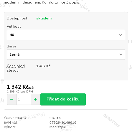
moderním designem. Komfortu...
celý popis
Dostupnost
skladem
Velikost
Barva
Cena před
1 457 Kč
slevou
1 342 Kč
/
pár
1 109 Kč
bez DPH
Přidat do košíku
Číslo produktu:
5S-J16
EAN kód:
0792649149010
Výrobce:
Medistyle