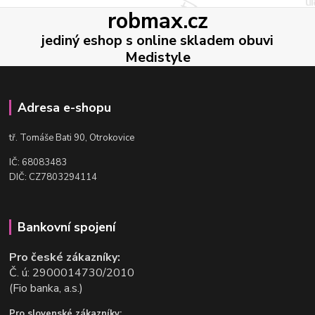
robmax.cz
jediný eshop s online skladem obuvi
Medistyle
Adresa e-shopu
t
ř. Tomáše Bati 90, Otrokovice
IČ: 68083483
DIČ: CZ7803294114
Bankovní spojení
Pro české zákazníky:
Č. ú: 2900014730/2010
(Fio banka, a.s.)
Pro slovenské zákazníky: