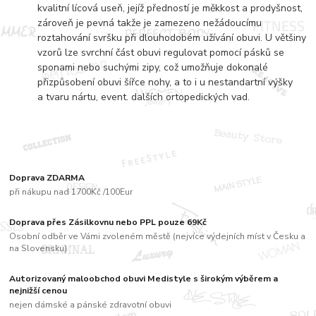
kvalitní lícová useň, jejíž předností je měkkost a prodyšnost,
zároveň je pevná takže je zamezeno nežádoucímu
roztahování svršku při dlouhodobém užívání obuvi. U většiny
vzorů lze svrchní část obuvi regulovat pomocí pásků se
sponami nebo suchými zipy, což umožňuje dokonalé
přizpůsobení obuvi šířce nohy, a to i u nestandartní výšky
a tvaru nártu, event. dalších ortopedických vad.
Doprava ZDARMA
při nákupu nad 1700Kč /100Eur
Doprava přes Zásilkovnu nebo PPL pouze 69Kč
Osobní odběr ve Vámi zvoleném městě (nejvíce výdejních míst v Česku a
na Slovensku)
Autorizovaný maloobchod obuvi Medistyle s širokým výběrem a
nejnižší cenou
nejen dámské a pánské zdravotní obuvi