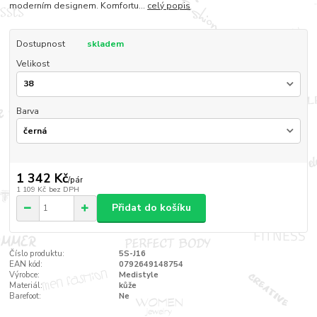
moderním designem. Komfortu...
celý popis
Dostupnost
skladem
Velikost
Barva
1 342 Kč
/
pár
1 109 Kč
bez DPH
Přidat do košíku
Číslo produktu:
5S-J16
EAN kód:
0792649148754
Výrobce:
Medistyle
Materiál:
kůže
Barefoot:
Ne