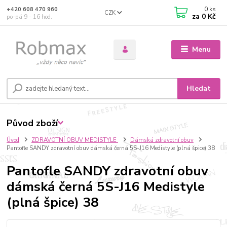
0
ks
+420 608 470 960
CZK
za
0 Kč
po-pá 9 - 16 hod.
Menu
Hledat
Původ zboží
Úvod
ZDRAVOTNÍ OBUV MEDISTYLE
Dámská zdravotní obuv
Pantofle SANDY zdravotní obuv dámská černá 5S-J16 Medistyle (plná špice) 38
Pantofle SANDY zdravotní obuv
dámská černá 5S-J16 Medistyle
(plná špice) 38