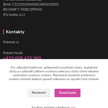
IBAN: CZ2220100000002800025555
BIC/SWIFT: FIOBCZPPXXX
(Fio banka, a.s.)
Kontakty
Robmax.cz
Robert Horák
+420 608 470 960
po-pá 9 - 16 hod.
Pro základní funkčnost, zpříjemnění používání webu, analytické
účely a v případě udělení souhlasu také pro účely cílení reklamy
info@robmax.cz
využíváme soubory cookies. Nastavení vlastních preferencí
cookies můžete kdykoli upravit odkazem ve spodní části stránek.
Souhlasím
Nastavení
(c) Robmax 2015 - 2026
Souhlas můžete odmítnout
zde
.