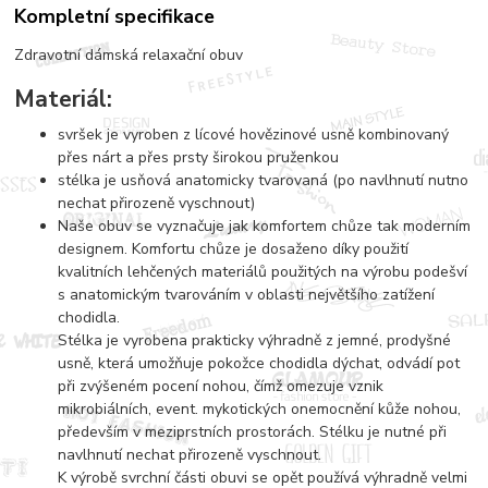
Kompletní specifikace
Zdravotní dámská relaxační obuv
Materiál:
svršek je vyroben z lícové hovězinové usně kombinovaný
přes nárt a přes prsty širokou pruženkou
stélka je usňová anatomicky tvarovaná (po navlhnutí nutno
nechat přirozeně vyschnout)
Naše obuv se vyznačuje jak komfortem chůze tak moderním
designem. Komfortu chůze je dosaženo díky použití
kvalitních lehčených materiálů použitých na výrobu podešví
s anatomickým tvarováním v oblasti největšího zatížení
chodidla.
Stélka je vyrobena prakticky výhradně z jemné, prodyšné
usně, která umožňuje pokožce chodidla dýchat, odvádí pot
při zvýšeném pocení nohou, čímž omezuje vznik
mikrobiálních, event. mykotických onemocnění kůže nohou,
především v meziprstních prostorách. Stélku je nutné při
navlhnutí nechat přirozeně vyschnout.
K výrobě svrchní části obuvi se opět používá výhradně velmi