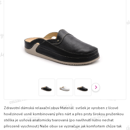
Zdravotní dámská relaxační obuv Materiál: svršek je vyroben z lícové
hovězinové usně kombinovaný přes nárt a přes prsty širokou pruženkou
stélka je usňová anatomicky tvarovaná (po navlhnutí nutno nechat
přirozeně vyschnout) Naše obuv se vyznačuje jak komfortem chůze tak