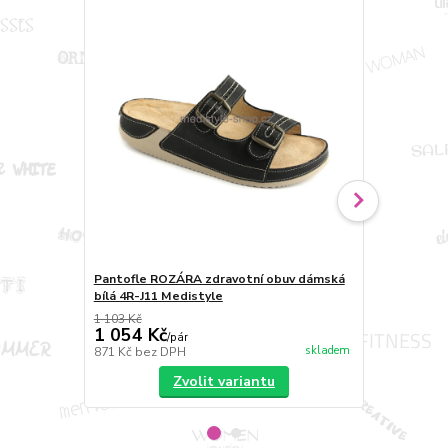
Pantofle ROZÁRA zdravotní obuv dámská
Sandále RO
bílá 4R-J11 Medistyle
Medistyle
1 103 Kč
1 346 Kč
1 054 Kč
1 210 Kč
/
pár
skladem
871 Kč
bez DPH
1 000 Kč
bez
Zvolit variantu