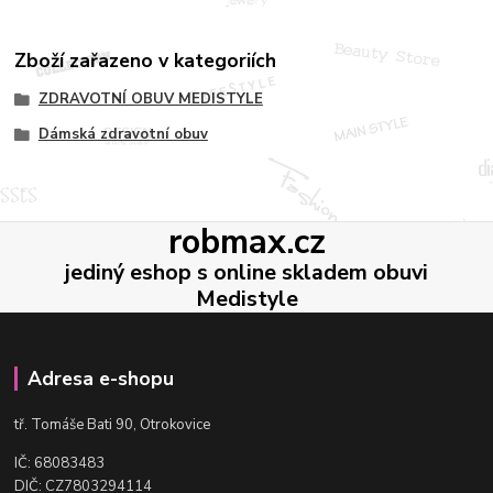
Zboží zařazeno v kategoriích
ZDRAVOTNÍ OBUV MEDISTYLE
Dámská zdravotní obuv
robmax.cz
jediný eshop s online skladem obuvi
Medistyle
Adresa e-shopu
t
ř. Tomáše Bati 90, Otrokovice
IČ: 68083483
DIČ: CZ7803294114