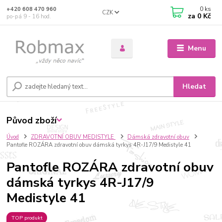
0
ks
+420 608 470 960
CZK
za
0 Kč
po-pá 9 - 16 hod.
Menu
Hledat
Původ zboží
Úvod
ZDRAVOTNÍ OBUV MEDISTYLE
Dámská zdravotní obuv
Pantofle ROZÁRA zdravotní obuv dámská tyrkys 4R-J17/9 Medistyle 41
Pantofle ROZÁRA zdravotní obuv
dámská tyrkys 4R-J17/9
Medistyle 41
TOP produkt