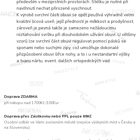
především v meziprstních prostorách. Stélku je nutné při
navlhnutí nechat přirozeně vyschnout.
K výrobě svrchní části obuvi se opět používá výhradně velmi
kvalitní lícová useň, jejíž předností je měkkost a prodyšnost,
zároveň je pevná takže je zamezeno nežádoucímu
roztahování svršku při dlouhodobém užívání obuvi. U většiny
vzorů lze svrchní část obuvi regulovat pomocí pásků se
sponami nebo suchými zipy, což umožňuje dokonalé
přizpůsobení obuvi šířce nohy, a to i u nestandartní výšky
a tvaru nártu, event. dalších ortopedických vad.
Doprava ZDARMA
při nákupu nad 1700Kč /100Eur
Doprava přes Zásilkovnu nebo PPL pouze 69Kč
Osobní odběr ve Vámi zvoleném městě (nejvíce výdejních míst v Česku a
na Slovensku)