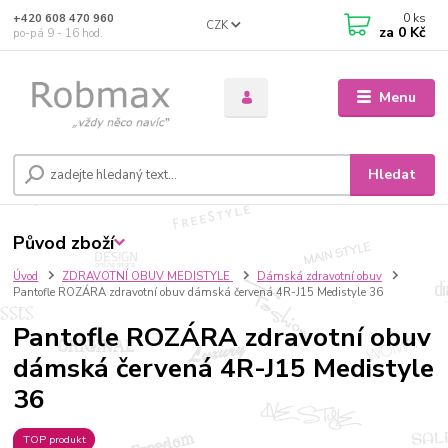
0
ks
+420 608 470 960
CZK
za
0 Kč
po-pá 9 - 16 hod.
Menu
Hledat
Původ zboží
Úvod
ZDRAVOTNÍ OBUV MEDISTYLE
Dámská zdravotní obuv
Pantofle ROZÁRA zdravotní obuv dámská červená 4R-J15 Medistyle 36
Pantofle ROZÁRA zdravotní obuv
dámská červená 4R-J15 Medistyle
36
TOP produkt