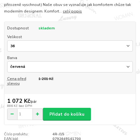
přirozeně vyschnout) Naše obuv se vyznačuje jak komfortem chůze tak
moderním designem. Komfort...
celý popis
Dostupnost
skladem
Velikost
Barva
Cena před
1 201 Kč
slevou
1 072 Kč
/
pár
886 Kč
bez DPH
Přidat do košíku
Číslo produktu:
4R-J15
EAN kód:
0792649141700