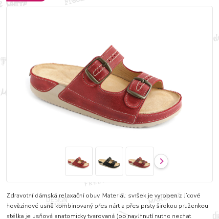
Zdravotní dámská relaxační obuv. Materiál: svršek je vyroben z lícové
hovězinové usně kombinovaný přes nárt a přes prsty širokou pruženkou
stélka je usňová anatomicky tvarovaná (po navlhnutí nutno nechat