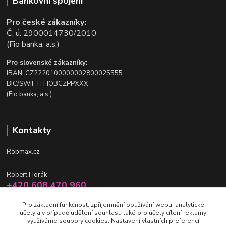
Bankovní spojení
Pro české zákazníky:
Č. ú: 2900014730/2010
(Fio banka, a.s.)
Pro slovenské zákazníky:
IBAN: CZ2220100000002800025555
BIC/SWIFT: FIOBCZPPXXX
(Fio banka, a.s.)
Kontakty
Robmax.cz
Robert Horák
+420 608 470 960
po-pá 9 - 16 hod.
Pro základní funkčnost, zpříjemnění používání webu, analytické
účely a v případě udělení souhlasu také pro účely cílení reklamy
info@robmax.cz
využíváme soubory cookies. Nastavení vlastních preferencí