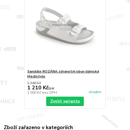
Sandále ROZÁRA zdravotní obuv dámská
Medistyle
1 346 Kč
1 210 Kč
/
pár
skladem
1 000 Kč
bez DPH
Zvolit variantu
Zboží zařazeno v kategoriích