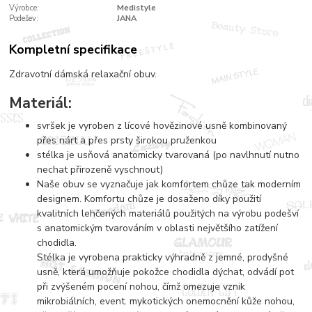
Výrobce:
Medistyle
Podešev:
JANA
Kompletní specifikace
Zdravotní dámská relaxační obuv.
Materiál:
svršek je vyroben z lícové hovězinové usně kombinovaný
přes nárt a přes prsty širokou pruženkou
stélka je usňová anatomicky tvarovaná (po navlhnutí nutno
nechat přirozeně vyschnout)
Naše obuv se vyznačuje jak komfortem chůze tak moderním
designem. Komfortu chůze je dosaženo díky použití
kvalitních lehčených materiálů použitých na výrobu podešví
s anatomickým tvarováním v oblasti největšího zatížení
chodidla.
Stélka je vyrobena prakticky výhradně z jemné, prodyšné
usně, která umožňuje pokožce chodidla dýchat, odvádí pot
při zvýšeném pocení nohou, čímž omezuje vznik
mikrobiálních, event. mykotických onemocnění kůže nohou,