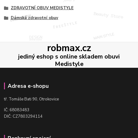
ZDRAVOTNÍ OBUV MEDISTYLE
Dámská zdravotní obuv
robmax.cz
jediný eshop s online skladem obuvi
Medistyle
Adresa e-shopu
t
ř. Tomáše Bati 90, Otrokovice
IČ: 68083483
DIČ: CZ7803294114