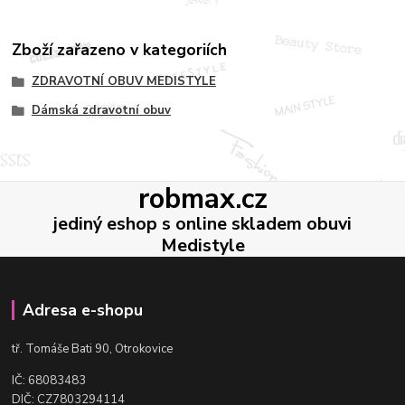
Zboží zařazeno v kategoriích
ZDRAVOTNÍ OBUV MEDISTYLE
Dámská zdravotní obuv
robmax.cz
jediný eshop s online skladem obuvi
Medistyle
Adresa e-shopu
t
ř. Tomáše Bati 90, Otrokovice
IČ: 68083483
DIČ: CZ7803294114