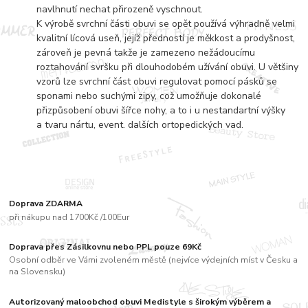
navlhnutí nechat přirozeně vyschnout.
K výrobě svrchní části obuvi se opět používá výhradně velmi
kvalitní lícová useň, jejíž předností je měkkost a prodyšnost,
zároveň je pevná takže je zamezeno nežádoucímu
roztahování svršku při dlouhodobém užívání obuvi. U většiny
vzorů lze svrchní část obuvi regulovat pomocí pásků se
sponami nebo suchými zipy, což umožňuje dokonalé
přizpůsobení obuvi šířce nohy, a to i u nestandartní výšky
a tvaru nártu, event. dalších ortopedických vad.
Doprava ZDARMA
při nákupu nad 1700Kč /100Eur
Doprava přes Zásilkovnu nebo PPL pouze 69Kč
Osobní odběr ve Vámi zvoleném městě (nejvíce výdejních míst v Česku a
na Slovensku)
Autorizovaný maloobchod obuvi Medistyle s širokým výběrem a