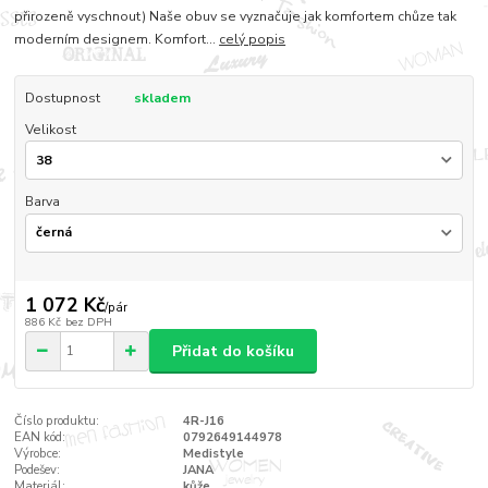
přirozeně vyschnout) Naše obuv se vyznačuje jak komfortem chůze tak
moderním designem. Komfort...
celý popis
Dostupnost
skladem
Velikost
Barva
1 072 Kč
/
pár
886 Kč
bez DPH
Přidat do košíku
Číslo produktu:
4R-J16
EAN kód:
0792649144978
Výrobce:
Medistyle
Podešev:
JANA
Materiál:
kůže