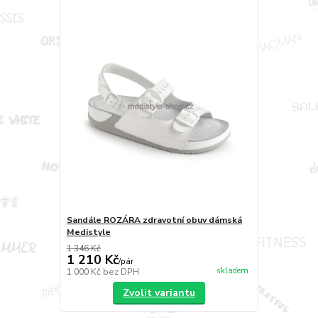
Sandále ROZÁRA zdravotní obuv dámská
Medistyle
1 346 Kč
1 210 Kč
/
pár
skladem
1 000 Kč
bez DPH
Zvolit variantu