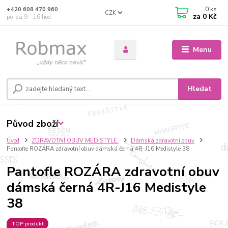
0
ks
+420 608 470 960
CZK
za
0 Kč
po-pá 9 - 16 hod.
Menu
Hledat
Původ zboží
Úvod
ZDRAVOTNÍ OBUV MEDISTYLE
Dámská zdravotní obuv
Pantofle ROZÁRA zdravotní obuv dámská černá 4R-J16 Medistyle 38
Pantofle ROZÁRA zdravotní obuv
dámská černá 4R-J16 Medistyle
38
TOP produkt