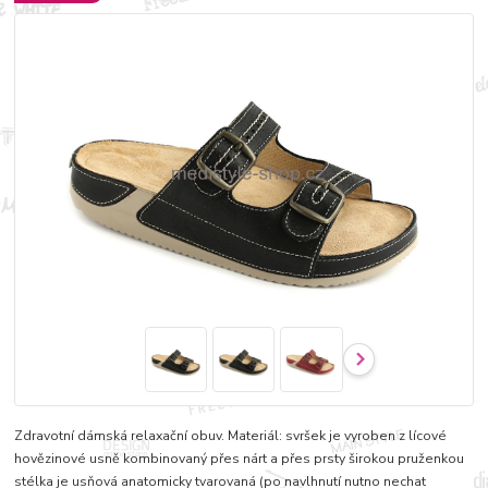
Zdravotní dámská relaxační obuv. Materiál: svršek je vyroben z lícové
hovězinové usně kombinovaný přes nárt a přes prsty širokou pruženkou
stélka je usňová anatomicky tvarovaná (po navlhnutí nutno nechat