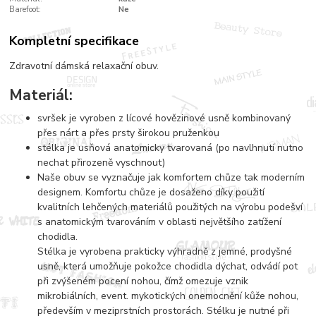
Barefoot:
Ne
Kompletní specifikace
Zdravotní dámská relaxační obuv.
Materiál:
svršek je vyroben z lícové hovězinové usně kombinovaný
přes nárt a přes prsty širokou pruženkou
stélka je usňová anatomicky tvarovaná (po navlhnutí nutno
nechat přirozeně vyschnout)
Naše obuv se vyznačuje jak komfortem chůze tak moderním
designem. Komfortu chůze je dosaženo díky použití
kvalitních lehčených materiálů použitých na výrobu podešví
s anatomickým tvarováním v oblasti největšího zatížení
chodidla.
Stélka je vyrobena prakticky výhradně z jemné, prodyšné
usně, která umožňuje pokožce chodidla dýchat, odvádí pot
při zvýšeném pocení nohou, čímž omezuje vznik
mikrobiálních, event. mykotických onemocnění kůže nohou,
především v meziprstních prostorách. Stélku je nutné při