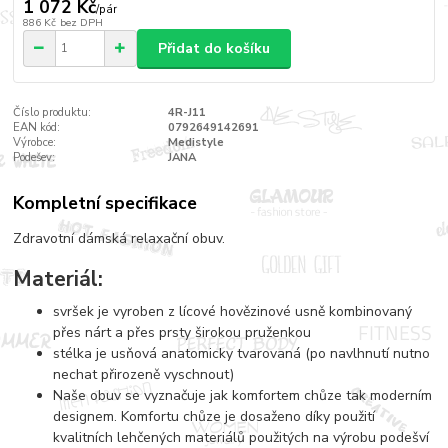
1 072 Kč
/
pár
886 Kč
bez DPH
Přidat do košíku
Číslo produktu:
4R-J11
EAN kód:
0792649142691
Výrobce:
Medistyle
Podešev:
JANA
Kompletní specifikace
Zdravotní dámská relaxační obuv.
Materiál:
svršek je vyroben z lícové hovězinové usně kombinovaný
přes nárt a přes prsty širokou pruženkou
stélka je usňová anatomicky tvarovaná (po navlhnutí nutno
nechat přirozeně vyschnout)
Naše obuv se vyznačuje jak komfortem chůze tak moderním
designem. Komfortu chůze je dosaženo díky použití
kvalitních lehčených materiálů použitých na výrobu podešví