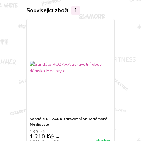
Související zboží
1
Sandále ROZÁRA zdravotní obuv dámská
Medistyle
1 346 Kč
1 210 Kč
/
pár