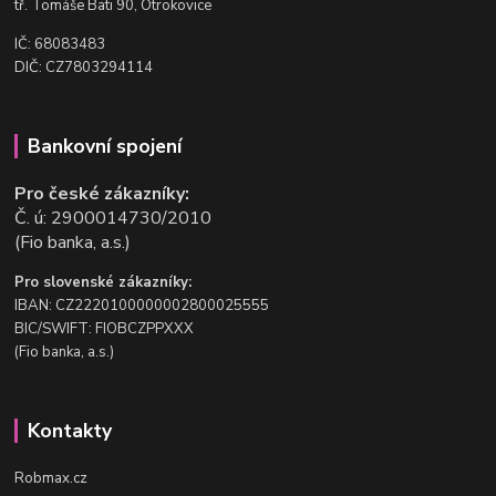
t
ř. Tomáše Bati 90, Otrokovice
IČ: 68083483
DIČ: CZ7803294114
Bankovní spojení
Pro české zákazníky:
Č. ú: 2900014730/2010
(Fio banka, a.s.)
Pro slovenské zákazníky:
IBAN: CZ2220100000002800025555
BIC/SWIFT: FIOBCZPPXXX
(Fio banka, a.s.)
Kontakty
Robmax.cz