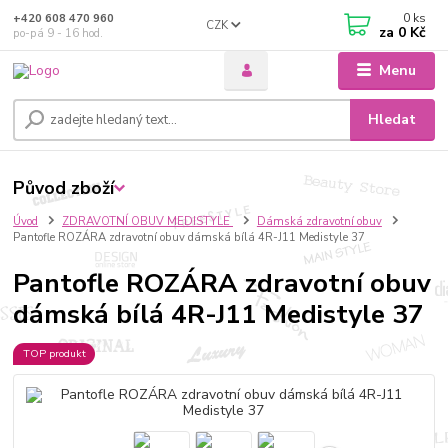
0
ks
+420 608 470 960
CZK
za
0 Kč
po-pá 9 - 16 hod.
Menu
Hledat
Původ zboží
Úvod
ZDRAVOTNÍ OBUV MEDISTYLE
Dámská zdravotní obuv
Pantofle ROZÁRA zdravotní obuv dámská bílá 4R-J11 Medistyle 37
Pantofle ROZÁRA zdravotní obuv
dámská bílá 4R-J11 Medistyle 37
TOP produkt