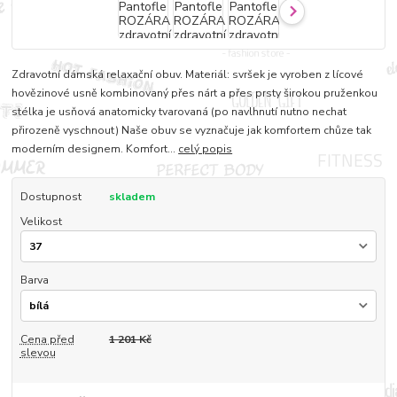
Zdravotní dámská relaxační obuv. Materiál: svršek je vyroben z lícové
hovězinové usně kombinovaný přes nárt a přes prsty širokou pruženkou
stélka je usňová anatomicky tvarovaná (po navlhnutí nutno nechat
přirozeně vyschnout) Naše obuv se vyznačuje jak komfortem chůze tak
moderním designem. Komfort...
celý popis
Dostupnost
skladem
Velikost
Barva
Cena před
1 201 Kč
slevou