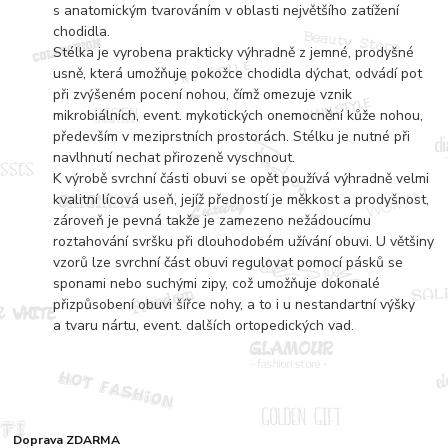
s anatomickým tvarováním v oblasti největšího zatížení
chodidla.
Stélka je vyrobena prakticky výhradně z jemné, prodyšné
usně, která umožňuje pokožce chodidla dýchat, odvádí pot
při zvýšeném pocení nohou, čímž omezuje vznik
mikrobiálních, event. mykotických onemocnění kůže nohou,
především v meziprstních prostorách. Stélku je nutné při
navlhnutí nechat přirozeně vyschnout.
K výrobě svrchní části obuvi se opět používá výhradně velmi
kvalitní lícová useň, jejíž předností je měkkost a prodyšnost,
zároveň je pevná takže je zamezeno nežádoucímu
roztahování svršku při dlouhodobém užívání obuvi. U většiny
vzorů lze svrchní část obuvi regulovat pomocí pásků se
sponami nebo suchými zipy, což umožňuje dokonalé
přizpůsobení obuvi šířce nohy, a to i u nestandartní výšky
a tvaru nártu, event. dalších ortopedických vad.
Doprava ZDARMA