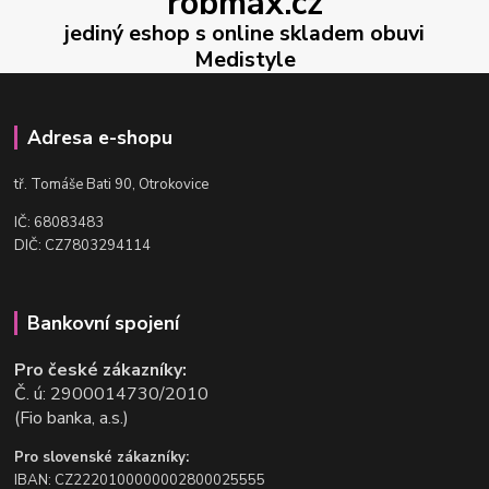
robmax.cz
jediný eshop s online skladem obuvi
Medistyle
Adresa e-shopu
t
ř. Tomáše Bati 90, Otrokovice
IČ: 68083483
DIČ: CZ7803294114
Bankovní spojení
Pro české zákazníky:
Č. ú: 2900014730/2010
(Fio banka, a.s.)
Pro slovenské zákazníky:
IBAN: CZ2220100000002800025555