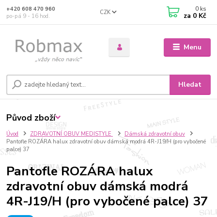
0
ks
+420 608 470 960
CZK
za
0 Kč
po-pá 9 - 16 hod.
Menu
Hledat
Původ zboží
Úvod
ZDRAVOTNÍ OBUV MEDISTYLE
Dámská zdravotní obuv
Pantofle ROZÁRA halux zdravotní obuv dámská modrá 4R-J19/H (pro vybočené
palce) 37
Pantofle ROZÁRA halux
zdravotní obuv dámská modrá
4R-J19/H (pro vybočené palce) 37