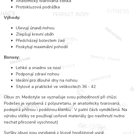
Anatomicky tvarovaná stélka
Protiskluzová podrážka
Výhody:
Ulevují únavě nohou
Zlepšují krevní oběh
Předcházejí bolestem zad
Poskytují maximální pohodlí
Bonusy:
Lehké a snadno se nosí
Podporují zdraví nohou
Ideální pro dlouhé dny na nohou
Stylové a praktické ve velikostech 36 - 42
Obuv zn. Medistyle se vyznačuje svou pohodlností při chůzi.
Podešev je vyrobená z polyuretanu, je anatomicky tvarovaná,
podepírá příčnou i podélnou klenbu . V patní části vyměkčená. Na
výrobu stélky se používají usňové materiály (po navlhnutí nutno
nechat přirozeně vyschnout)
Svršky obuvi jsou vyrobené z lícové hovězinové usně.