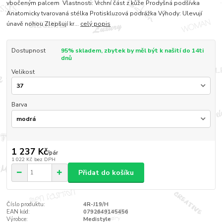
vbočeným palcem Vlastnosti: Vrchní část z kůže Prodyšná podšívka
Anatomicky tvarovaná stélka Protiskluzová podrážka Výhody: Ulevují
únavě nohou Zlepšují kr...
celý popis
Dostupnost
95% skladem, zbytek by měl být k našití do 14ti
dnů
Velikost
Barva
1 237 Kč
/
pár
1 022 Kč
bez DPH
Přidat do košíku
Číslo produktu:
4R-J19/H
EAN kód:
0792649145456
Výrobce:
Medistyle