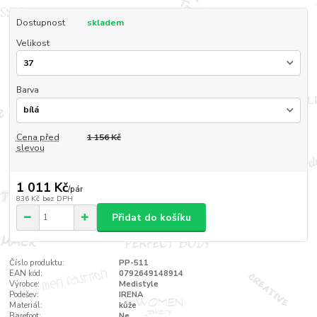
Dostupnost
skladem
Velikost
Barva
Cena před
1 156 Kč
slevou
1 011 Kč
/
pár
836 Kč
bez DPH
Přidat do košíku
Číslo produktu:
PP-511
EAN kód:
0792649148914
Výrobce:
Medistyle
Podešev:
IRENA
Materiál:
kůže
Barefoot:
Ne