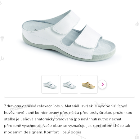
Zdravotní dámská relaxační obuv. Materiál: svršek je vyroben z lícové
hovězinové usně kombinovaný přes nárt a přes prsty širokou pruženkou
stélka je usňová anatomicky tvarovaná (po navlhnutí nutno nechat
přirozeně vyschnout) Naše obuv se vyznačuje jak komfortem chůze tak
moderním designem. Komfort...
celý popis