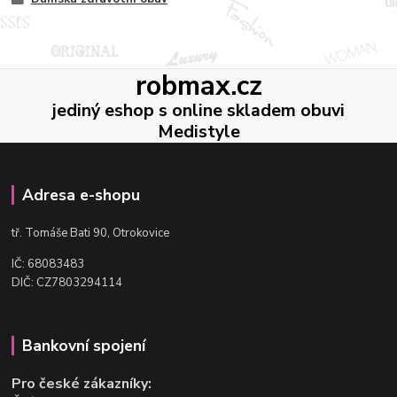
robmax.cz
jediný eshop s online skladem obuvi
Medistyle
Adresa e-shopu
t
ř. Tomáše Bati 90, Otrokovice
IČ: 68083483
DIČ: CZ7803294114
Bankovní spojení
Pro české zákazníky: