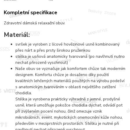
Kompletní specifikace
Zdravotní dámská relaxační obuv.
Materiál:
svršek je vyroben z lícové hovězinové usně kombinovaný
přes nárt a přes prsty širokou pruženkou
stélka je usňová anatomicky tvarovaná (po navlhnutí nutno
nechat přirozeně vyschnout)
Naše obuv se vyznačuje jak komfortem chůze tak moderním
designem. Komfortu chůze je dosaženo díky použití
kvalitních lehčených materiálů použitých na výrobu podešví
s anatomickým tvarováním v oblasti největšího zatížení
chodidla.
Stélka je vyrobena prakticky výhradně z jemné, prodyšné
usně, která umožňuje pokožce chodidla dýchat, odvádí pot
při zvýšeném pocení nohou, čímž omezuje vznik
mikrobiálních, event. mykotických onemocnění kůže nohou,
především v meziprstních prostorách. Stélku je nutné při
navlhnutí nechat přirozeně vyschnout.