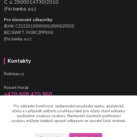
Č. ú: 2900014730/2010
(Fio banka, a.s.)
Pro slovenské zákazníky:
IBAN: CZ2220100000002800025555
BIC/SWIFT: FIOBCZPPXXX
(Fio banka, a.s.)
Kontakty
Robmax.cz
Robert Horák
+420 608 470 960
po-pá 9 - 16 hod.
Pro základní funkčnost, zpříjemnění používání webu, analytické
účely a v případě udělení souhlasu také pro účely cílení reklamy
info@robmax.cz
využíváme soubory cookies. Nastavení vlastních preferencí
cookies můžete kdykoli upravit odkazem ve spodní části stránek.