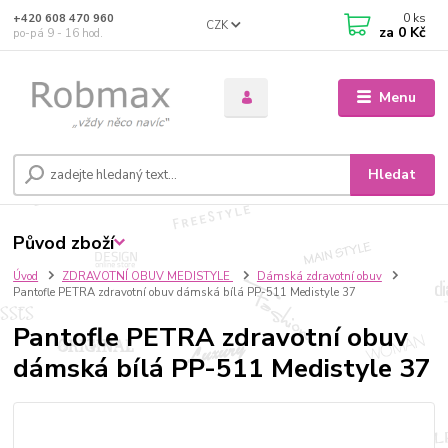
0
ks
+420 608 470 960
CZK
za
0 Kč
po-pá 9 - 16 hod.
Menu
Hledat
Původ zboží
Úvod
ZDRAVOTNÍ OBUV MEDISTYLE
Dámská zdravotní obuv
Pantofle PETRA zdravotní obuv dámská bílá PP-511 Medistyle 37
Pantofle PETRA zdravotní obuv
dámská bílá PP-511 Medistyle 37