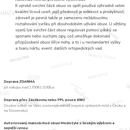
K výrobě svrchní části obuvi se opět používá výhradně velmi
kvalitní lícová useň, jejíž předností je měkkost a prodyšnost,
zároveň je pevná takže je zamezeno nežádoucímu
roztahování svršku při dlouhodobém užívání obuvi. U většiny
vzorů lze svrchní část obuvi regulovat pomocí pásků se
sponami nebo suchými zipy, což umožňuje dokonalé
přizpůsobení obuvi šířce nohy, a to i u nestandartní výšky
a tvaru nártu, event. dalších ortopedických vad.
Doprava ZDARMA
při nákupu nad 1700Kč /100Eur
Doprava přes Zásilkovnu nebo PPL pouze 69Kč
Osobní odběr ve Vámi zvoleném městě (nejvíce výdejních míst v Česku a
na Slovensku)
Autorizovaný maloobchod obuvi Medistyle s širokým výběrem a
nejnižší cenou