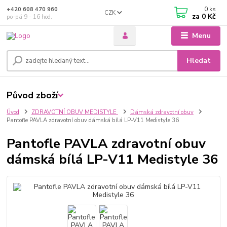
0
ks
+420 608 470 960
CZK
za
0 Kč
po-pá 9 - 16 hod.
Menu
Hledat
Původ zboží
Úvod
ZDRAVOTNÍ OBUV MEDISTYLE
Dámská zdravotní obuv
Pantofle PAVLA zdravotní obuv dámská bílá LP-V11 Medistyle 36
Pantofle PAVLA zdravotní obuv
dámská bílá LP-V11 Medistyle 36