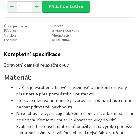
Přidat do košíku
Číslo produktu:
LP-V11
EAN kód:
0745314337991
Výrobce:
Medistyle
Podešev:
VERONIKA
Kompletní specifikace
Zdravotní dámská relaxační obuv.
Materiál:
svršek je vyroben z lícové hovězinové usně kombinovaný
přes nárt a přes prsty širokou pruženkou
stélka je usňová anatomicky tvarovaná (po navlhnutí nutno
nechat přirozeně vyschnout)
Naše obuv se vyznačuje jak komfortem chůze tak moderním
designem. Komfortu chůze je dosaženo díky použití
kvalitních lehčených materiálů použitých na výrobu podešví
s anatomickým tvarováním v oblasti největšího zatížení