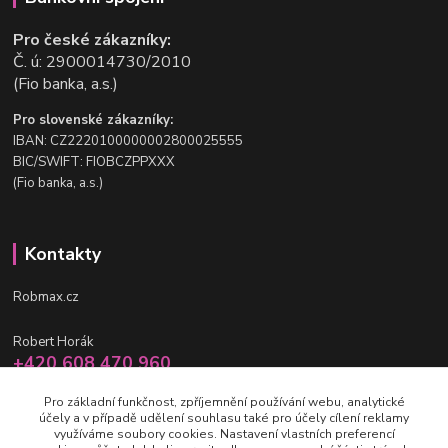
Pro české zákazníky:
Č. ú: 2900014730/2010
(Fio banka, a.s.)
Pro slovenské zákazníky:
IBAN: CZ2220100000002800025555
BIC/SWIFT: FIOBCZPPXXX
(Fio banka, a.s.)
Kontakty
Robmax.cz
Robert Horák
+420 608 470 960
po-pá 9 - 16 hod.
Pro základní funkčnost, zpříjemnění používání webu, analytické
účely a v případě udělení souhlasu také pro účely cílení reklamy
info@robmax.cz
využíváme soubory cookies. Nastavení vlastních preferencí