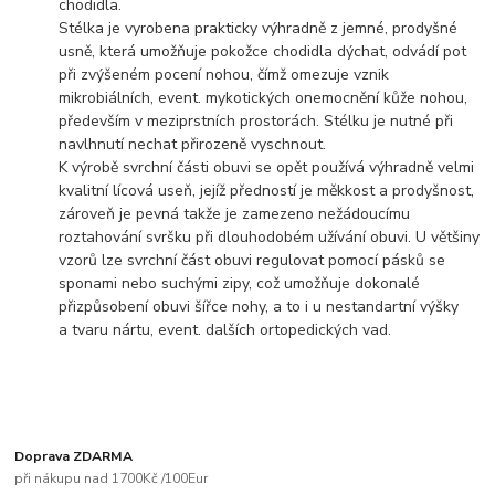
chodidla.
Stélka je vyrobena prakticky výhradně z jemné, prodyšné
usně, která umožňuje pokožce chodidla dýchat, odvádí pot
při zvýšeném pocení nohou, čímž omezuje vznik
mikrobiálních, event. mykotických onemocnění kůže nohou,
především v meziprstních prostorách. Stélku je nutné při
navlhnutí nechat přirozeně vyschnout.
K výrobě svrchní části obuvi se opět používá výhradně velmi
kvalitní lícová useň, jejíž předností je měkkost a prodyšnost,
zároveň je pevná takže je zamezeno nežádoucímu
roztahování svršku při dlouhodobém užívání obuvi. U většiny
vzorů lze svrchní část obuvi regulovat pomocí pásků se
sponami nebo suchými zipy, což umožňuje dokonalé
přizpůsobení obuvi šířce nohy, a to i u nestandartní výšky
a tvaru nártu, event. dalších ortopedických vad.
Doprava ZDARMA
při nákupu nad 1700Kč /100Eur