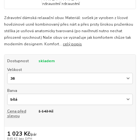
Zdravotní dámská relaxační obuv. Materiál: svršek je vyroben z lícové
hovězinové usně kombinovaný přes nárt a přes prsty širokou pruženkou
stélka je usňová anatomicky tvarovaná (po navlhnutí nutno nechat
přirozeně vyschnout) Naše obuv se vyznačuje jak komfortem chůze tak
moderním designem. Komfort...
celý popis
Dostupnost
skladem
Velikost
Barva
Cena před
1 143 Kč
slevou
1 023 Kč
/
pár
845 Kč
bez DPH