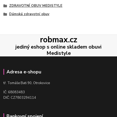
ZDRAVOTNÍ OBUV MEDISTYLE
Dámská zdravotní obuv
robmax.cz
jediný eshop s online skladem obuvi
Medistyle
Adresa e-shopu
t
ř. Tomáše Bati 90, Otrokovice
IČ: 68083483
DIČ: CZ7803294114
Bankovní spojení