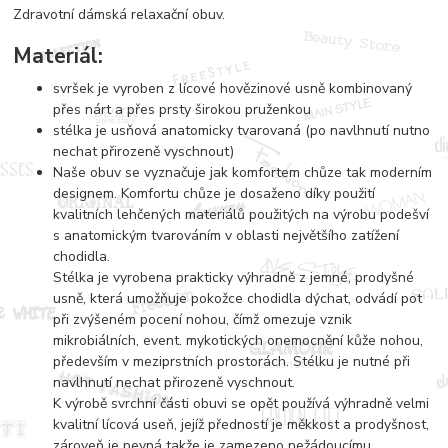
Zdravotní dámská relaxační obuv.
Materiál:
svršek je vyroben z lícové hovězinové usně kombinovaný
přes nárt a přes prsty širokou pruženkou
stélka je usňová anatomicky tvarovaná (po navlhnutí nutno
nechat přirozeně vyschnout)
Naše obuv se vyznačuje jak komfortem chůze tak moderním
designem. Komfortu chůze je dosaženo díky použití
kvalitních lehčených materiálů použitých na výrobu podešví
s anatomickým tvarováním v oblasti největšího zatížení
chodidla.
Stélka je vyrobena prakticky výhradně z jemné, prodyšné
usně, která umožňuje pokožce chodidla dýchat, odvádí pot
při zvýšeném pocení nohou, čímž omezuje vznik
mikrobiálních, event. mykotických onemocnění kůže nohou,
především v meziprstních prostorách. Stélku je nutné při
navlhnutí nechat přirozeně vyschnout.
K výrobě svrchní části obuvi se opět používá výhradně velmi
kvalitní lícová useň, jejíž předností je měkkost a prodyšnost,
zároveň je pevná takže je zamezeno nežádoucímu