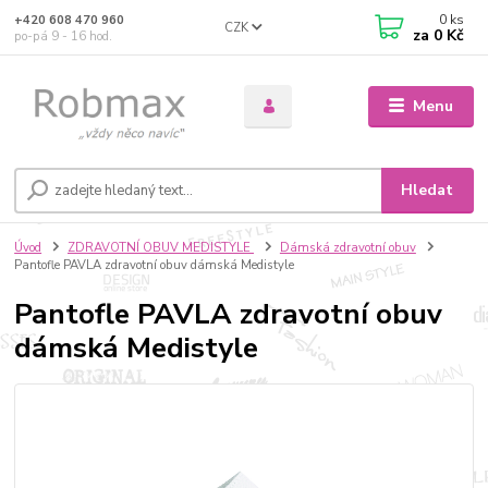
0
ks
+420 608 470 960
CZK
za
0 Kč
po-pá 9 - 16 hod.
Menu
Hledat
Úvod
ZDRAVOTNÍ OBUV MEDISTYLE
Dámská zdravotní obuv
Pantofle PAVLA zdravotní obuv dámská Medistyle
Pantofle PAVLA zdravotní obuv
dámská Medistyle