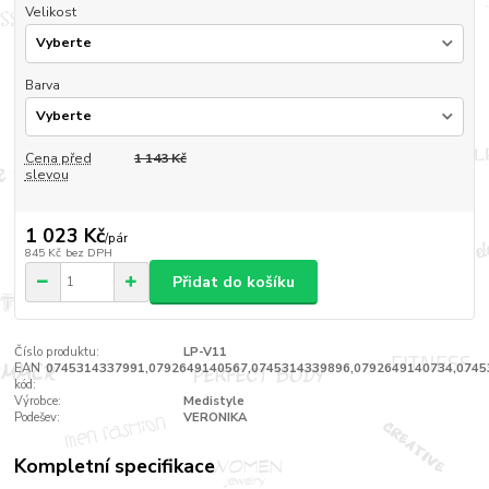
Velikost
Barva
Cena před
1 143 Kč
slevou
1 023 Kč
/
pár
845 Kč
bez DPH
Přidat do košíku
Číslo produktu:
LP-V11
EAN
0745314337991,0792649140567,0745314339896,0792649140734,0745
kód:
Výrobce:
Medistyle
Podešev:
VERONIKA
Kompletní specifikace