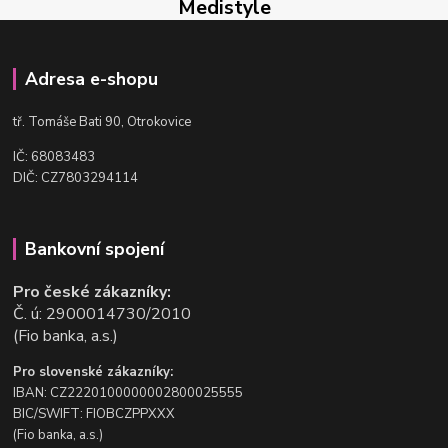
Medistyle
Adresa e-shopu
t
ř. Tomáše Bati 90, Otrokovice
IČ: 68083483
DIČ: CZ7803294114
Bankovní spojení
Pro české zákazníky:
Č. ú: 2900014730/2010
(Fio banka, a.s.)
Pro slovenské zákazníky:
IBAN: CZ2220100000002800025555
BIC/SWIFT: FIOBCZPPXXX
(Fio banka, a.s.)