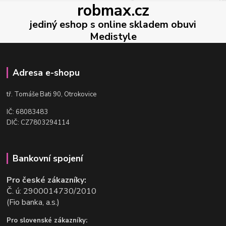
robmax.cz
jediný eshop s online skladem obuvi
Medistyle
Adresa e-shopu
t
ř. Tomáše Bati 90, Otrokovice
IČ: 68083483
DIČ: CZ7803294114
Bankovní spojení
Pro české zákazníky:
Č. ú: 2900014730/2010
(Fio banka, a.s.)
Pro slovenské zákazníky: