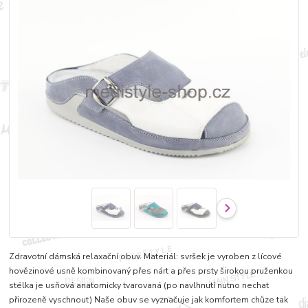
Zdravotní dámská relaxační obuv. Materiál: svršek je vyroben z lícové
hovězinové usně kombinovaný přes nárt a přes prsty širokou pruženkou
stélka je usňová anatomicky tvarovaná (po navlhnutí nutno nechat
přirozeně vyschnout) Naše obuv se vyznačuje jak komfortem chůze tak