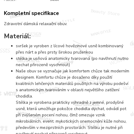
Kompletní specifikace
Zdravotní dámská relaxační obuv.
Materiál:
svršek je vyroben z lícové hovězinové usně kombinovaný
přes nárt a přes prsty širokou pruženkou
stélka je usňová anatomicky tvarovaná (po navlhnutí nutno
nechat přirozeně vyschnout)
Naše obuv se vyznačuje jak komfortem chůze tak moderním
designem. Komfortu chůze je dosaženo díky použití
kvalitních lehčených materiálů použitých na výrobu podešví
s anatomickým tvarováním v oblasti největšího zatížení
chodidla.
Stélka je vyrobena prakticky výhradně z jemné, prodyšné
usně, která umožňuje pokožce chodidla dýchat, odvádí pot
při zvýšeném pocení nohou, čímž omezuje vznik
mikrobiálních, event. mykotických onemocnění kůže nohou,
především v meziprstních prostorách. Stélku je nutné při
navlhnutí nechat přirozeně vyschnout.