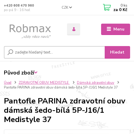
0
ks
+420 608 470 960
CZK
za
0 Kč
po-pá 9 - 16 hod.
Menu
Hledat
Původ zboží
Úvod
ZDRAVOTNÍ OBUV MEDISTYLE
Dámská zdravotní obuv
Pantofle PARINA zdravotní obuv dámská šedo-bílá 5P-J16/1 Medistyle 37
Pantofle PARINA zdravotní obuv
dámská šedo-bílá 5P-J16/1
Medistyle 37