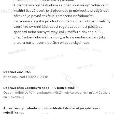
K výrobě svrchní části obuvi se opět používá výhradně velmi
kvalitní lícová useň, jejíž předností je měkkost a prodyšnost,
zároveň je pevná takže je zamezeno nežádoucímu
roztahování svršku při dlouhodobém užívání obuvi. U většiny
vzorů lze svrchní část obuvi regulovat pomocí pásků se
sponami nebo suchými zipy, což umožňuje dokonalé
přizpůsobení obuvi šířce nohy, a to i u nestandartní výšky
a tvaru nártu, event. dalších ortopedických vad.
Doprava ZDARMA
při nákupu nad 1700Kč /100Eur
Doprava přes Zásilkovnu nebo PPL pouze 69Kč
Osobní odběr ve Vámi zvoleném městě (nejvíce výdejních míst v Česku a
na Slovensku)
Autorizovaný maloobchod obuvi Medistyle s širokým výběrem a
nejnižší cenou