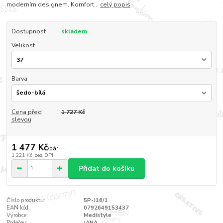
moderním designem. Komfort...
celý popis
Dostupnost
skladem
Velikost
Barva
Cena před
1 727 Kč
slevou
1 477 Kč
/
pár
1 221 Kč
bez DPH
Přidat do košíku
Číslo produktu:
5P-J16/1
EAN kód:
0792649153437
Výrobce:
Medistyle
Podešev:
JANA