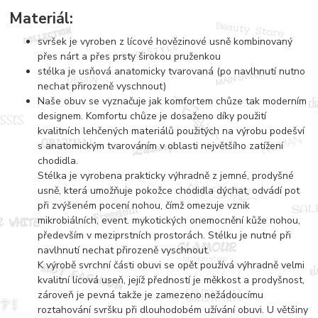
Materiál:
svršek je vyroben z lícové hovězinové usně kombinovaný
přes nárt a přes prsty širokou pruženkou
stélka je usňová anatomicky tvarovaná (po navlhnutí nutno
nechat přirozeně vyschnout)
Naše obuv se vyznačuje jak komfortem chůze tak moderním
designem. Komfortu chůze je dosaženo díky použití
kvalitních lehčených materiálů použitých na výrobu podešví
s anatomickým tvarováním v oblasti největšího zatížení
chodidla.
Stélka je vyrobena prakticky výhradně z jemné, prodyšné
usně, která umožňuje pokožce chodidla dýchat, odvádí pot
při zvýšeném pocení nohou, čímž omezuje vznik
mikrobiálních, event. mykotických onemocnění kůže nohou,
především v meziprstních prostorách. Stélku je nutné při
navlhnutí nechat přirozeně vyschnout.
K výrobě svrchní části obuvi se opět používá výhradně velmi
kvalitní lícová useň, jejíž předností je měkkost a prodyšnost,
zároveň je pevná takže je zamezeno nežádoucímu
roztahování svršku při dlouhodobém užívání obuvi. U většiny