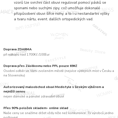
vzorů lze svrchní část obuvi regulovat pomocí pásků se
sponami nebo suchými zipy, což umožňuje dokonalé
přizpůsobení obuvi šířce nohy, a to i u nestandartní výšky
a tvaru nártu, event. dalších ortopedických vad.
Doprava ZDARMA
při nákupu nad 1700Kč /100Eur
Doprava přes Zásilkovnu nebo PPL pouze 69Kč
Osobní odběr ve Vámi zvoleném městě (nejvíce výdejních míst v Česku a
na Slovensku)
Autorizovaný maloobchod obuvi Medistyle s širokým výběrem a
nejnižší cenou
nejen dámské a pánské zdravotní obuvi
Přes 90% položek skladem- online sklad
Naše ceny se snažíme držet vždy níže než konkurence. 7+ výrobců jedno
poštovné....