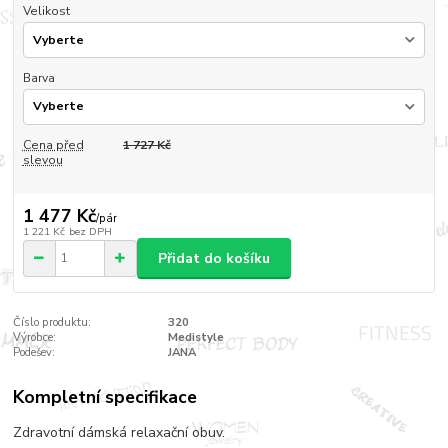
Velikost
Barva
Cena před
1 727 Kč
slevou
1 477 Kč
/
pár
1 221 Kč
bez DPH
Přidat do košíku
Číslo produktu:
320
Výrobce:
Medistyle
Podešev:
JANA
Kompletní specifikace
Zdravotní dámská relaxační obuv.