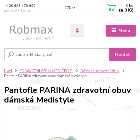
0
ks
+420 608 470 960
CZK
za
0 Kč
po-pá 9 - 16 hod.
Menu
Hledat
Úvod
ZDRAVOTNÍ OBUV MEDISTYLE
Dámská zdravotní obuv
Pantofle PARINA zdravotní obuv dámská Medistyle
Pantofle PARINA zdravotní obuv
dámská Medistyle