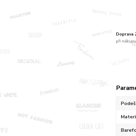
Doprava
při nákup
Param
Podeš
Materi
Baref