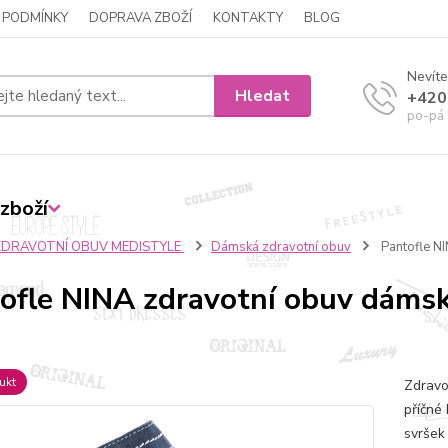
 PODMÍNKY
DOPRAVA ZBOŽÍ
KONTAKTY
BLOG
Nevíte
Hledat
+420
po-pá 
zboží
ZDRAVOTNÍ OBUV MEDISTYLE
Dámská zdravotní obuv
Pantofle N
ofle NINA zdravotní obuv dáms
ukt
Zdravo
příčné 
svršek