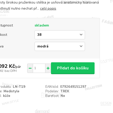
rsty širokou pruženkou stélka je usňová anatomicky tvarovaná
vlhnutí nutno nechat př...
celý popis
tupnost
skladem
ikost
va
092 Kč
/
pár
Přidat do košíku
 Kč
bez DPH
roduktu:
LN-T19
EAN kód:
0792649151297
e:
Medistyle
Podešev:
TREK
l:
kůže
Barefoot:
Ne