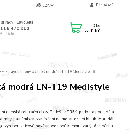
Přihlášení
CZK
 si rady? Zavolejte.
0
ks
 608 470 960
za
0 Kč
9 - 16 hod.
INA zdravotní obuv dámská modrá LN-T19 Medistyle 38
ká modrá LN-T19 Medistyle
tní dámská relaxační obuv. Podešev TREK: podpora podélné a
klenby, patní miska, vyměkčení na metatarzální kloub. Materiál:
 je vyroben z lícové hovězinové usně kombinovaný přes nárt a