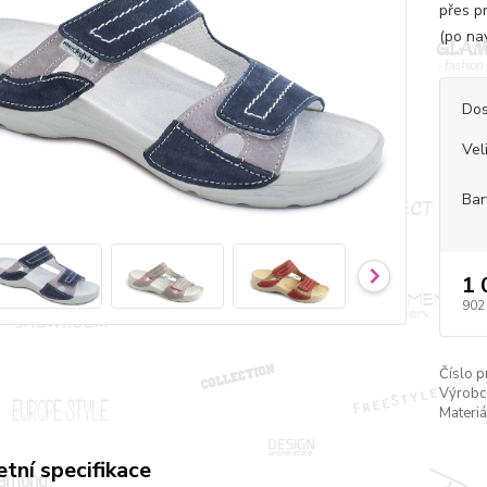
přes p
(po na
Dos
Vel
Bar
1 
902
Číslo p
Výrobc
Materiá
tní specifikace