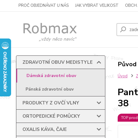
PROČ OBJEDNÁVAT U NÁS
JAK VYBRAT VELIKOST
OBCH.
ZDRAVOTNÍ OBUV MEDISTYLE
Původ 
Dámská zdravotní obuv
Úvod
Pant
Pánská zdravotní obuv
38
PRODUKTY Z OVČÍ VLNY
ORTOPEDICKÉ POMŮCKY
TOP prod
OXALIS KÁVA, ČAJE