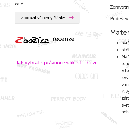
celé
Zdravotní
Zobrazit všechny články
Podešev T
Mater
recenze
svr
sté
Naš
Jak vybrat správnou velikost obuvi
leh
Sté
zvý
v m
K v
zár
svr
noh