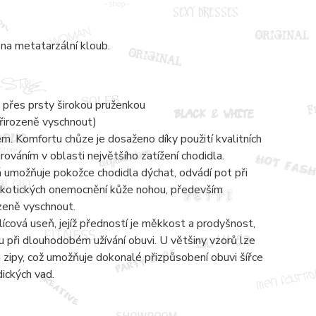
na metatarzální kloub.
 přes prsty širokou pruženkou
přirozeně vyschnout)
 Komfortu chůze je dosaženo díky použití kvalitních
váním v oblasti největšího zatížení chodidla.
á umožňuje pokožce chodidla dýchat, odvádí pot při
mykotických onemocnění kůže nohou, především
ozeně vyschnout.
lícová useň, jejíž předností je měkkost a prodyšnost,
 při dlouhodobém užívání obuvi. U většiny vzorů lze
zipy, což umožňuje dokonalé přizpůsobení obuvi šířce
dických vad.