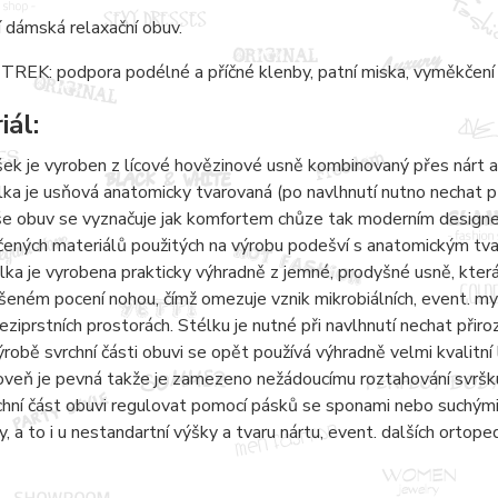
 dámská relaxační obuv.
REK: podpora podélné a příčné klenby, patní miska, vyměkčení 
iál:
šek je vyroben z lícové hovězinové usně kombinovaný přes nárt a
lka je usňová anatomicky tvarovaná (po navlhnutí nutno nechat 
e obuv se vyznačuje jak komfortem chůze tak moderním designem.
čených materiálů použitých na výrobu podešví s anatomickým tvaro
lka je vyrobena prakticky výhradně z jemné, prodyšné usně, kter
šeném pocení nohou, čímž omezuje vznik mikrobiálních, event. 
eziprstních prostorách. Stélku je nutné při navlhnutí nechat přir
ýrobě svrchní části obuvi se opět používá výhradně velmi kvalitní 
oveň je pevná takže je zamezeno nežádoucímu roztahování svršku
chní část obuvi regulovat pomocí pásků se sponami nebo suchými 
y, a to i u nestandartní výšky a tvaru nártu, event. dalších ortope