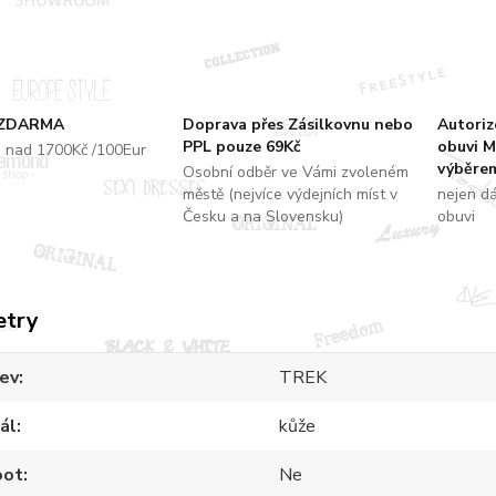
 ZDARMA
Doprava přes Zásilkovnu nebo
Autori
PPL pouze 69Kč
obuvi M
u nad 1700Kč /100Eur
výběrem
Osobní odběr ve Vámi zvoleném
městě (nejvíce výdejních míst v
nejen d
Česku a na Slovensku)
obuvi
etry
ev
TREK
ál
kůže
oot
Ne