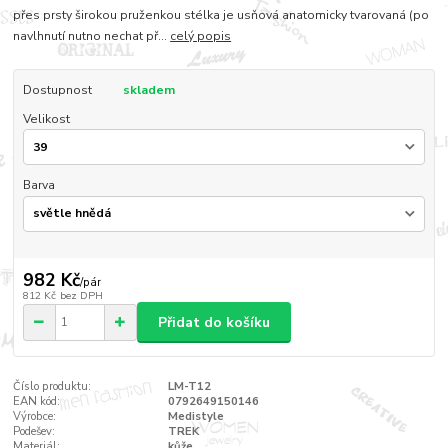
přes prsty širokou pruženkou stélka je usňová anatomicky tvarovaná (po
navlhnutí nutno nechat př...
celý popis
Dostupnost
skladem
Velikost
Barva
982 Kč
/
pár
812 Kč
bez DPH
Přidat do košíku
Číslo produktu:
LM-T12
EAN kód:
0792649150146
Výrobce:
Medistyle
Podešev:
TREK
Materiál:
kůže