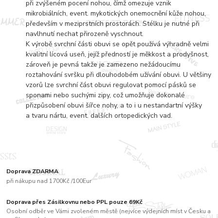
při zvýšeném pocení nohou, čímž omezuje vznik
mikrobiálních, event. mykotických onemocnění kůže nohou,
především v meziprstních prostorách. Stélku je nutné při
navlhnutí nechat přirozeně vyschnout.
K výrobě svrchní části obuvi se opět používá výhradně velmi
kvalitní lícová useň, jejíž předností je měkkost a prodyšnost,
zároveň je pevná takže je zamezeno nežádoucímu
roztahování svršku při dlouhodobém užívání obuvi. U většiny
vzorů lze svrchní část obuvi regulovat pomocí pásků se
sponami nebo suchými zipy, což umožňuje dokonalé
přizpůsobení obuvi šířce nohy, a to i u nestandartní výšky
a tvaru nártu, event. dalších ortopedických vad.
Doprava ZDARMA
při nákupu nad 1700Kč /100Eur
Doprava přes Zásilkovnu nebo PPL pouze 69Kč
Osobní odběr ve Vámi zvoleném městě (nejvíce výdejních míst v Česku a