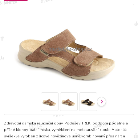
Zdravotní dámská relaxační obuv. Podešev TREK: podpora podélné a
příčné klenby, patní miska, vyměkčení na metatarzální kloub. Materiál:
svršek je vyroben z lícové hovězinové usně kombinovaný přes nárt a