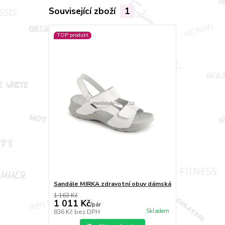
Související zboží
1
TOP produkt
Sandále MIRKA zdravotní obuv dámská
1 163 Kč
1 011 Kč
/
pár
Skladem
836 Kč
bez DPH