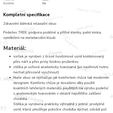
Barefoot:
Ne
Kompletní specifikace
Zdravotní dámská relaxační obuv.
Podešev TREK: podpora podélné a příčné klenby, patní miska,
vyměkčení na metatarzální kloub.
Materiál:
svršek je vyroben z lícové hovězinové usně kombinovaný
přes nárt a přes prsty širokou pruženkou
stélka je usňová anatomicky tvarovaná (po navlhnutí nutno
nechat přirozeně vyschnout)
Naše obuv se vyznačuje jak komfortem chůze tak moderním
designem. Komfortu chůze je dosaženo díky použití
kvalitních lehčených materiálů použitých na výrobu podešví
s anatomickým tvarováním v oblasti největšího zatížení
chodidla.
Stélka je vyrobena prakticky výhradně z jemné, prodyšné
usně, která umožňuje pokožce chodidla dýchat, odvádí pot