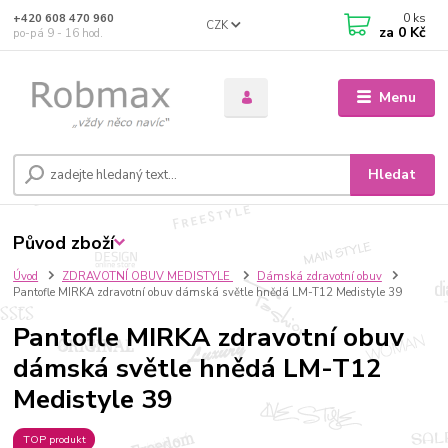
0
ks
+420 608 470 960
CZK
za
0 Kč
po-pá 9 - 16 hod.
Menu
Hledat
Původ zboží
Úvod
ZDRAVOTNÍ OBUV MEDISTYLE
Dámská zdravotní obuv
Pantofle MIRKA zdravotní obuv dámská světle hnědá LM-T12 Medistyle 39
Pantofle MIRKA zdravotní obuv
dámská světle hnědá LM-T12
Medistyle 39
TOP produkt