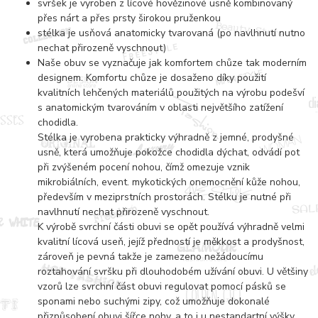
svršek je vyroben z lícové hovězinové usně kombinovaný
přes nárt a přes prsty širokou pruženkou
stélka je usňová anatomicky tvarovaná (po navlhnutí nutno
nechat přirozeně vyschnout)
Naše obuv se vyznačuje jak komfortem chůze tak moderním
designem. Komfortu chůze je dosaženo díky použití
kvalitních lehčených materiálů použitých na výrobu podešví
s anatomickým tvarováním v oblasti největšího zatížení
chodidla.
Stélka je vyrobena prakticky výhradně z jemné, prodyšné
usně, která umožňuje pokožce chodidla dýchat, odvádí pot
při zvýšeném pocení nohou, čímž omezuje vznik
mikrobiálních, event. mykotických onemocnění kůže nohou,
především v meziprstních prostorách. Stélku je nutné při
navlhnutí nechat přirozeně vyschnout.
K výrobě svrchní části obuvi se opět používá výhradně velmi
kvalitní lícová useň, jejíž předností je měkkost a prodyšnost,
zároveň je pevná takže je zamezeno nežádoucímu
roztahování svršku při dlouhodobém užívání obuvi. U většiny
vzorů lze svrchní část obuvi regulovat pomocí pásků se
sponami nebo suchými zipy, což umožňuje dokonalé
přizpůsobení obuvi šířce nohy, a to i u nestandartní výšky