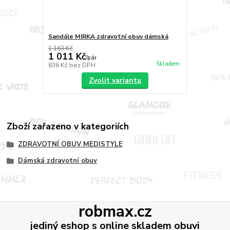
Sandále MIRKA zdravotní obuv dámská
1 163 Kč
1 011 Kč
/
pár
Skladem
836 Kč
bez DPH
Zvolit variantu
Zboží zařazeno v kategoriích
ZDRAVOTNÍ OBUV MEDISTYLE
Dámská zdravotní obuv
robmax.cz
jediný eshop s online skladem obuvi