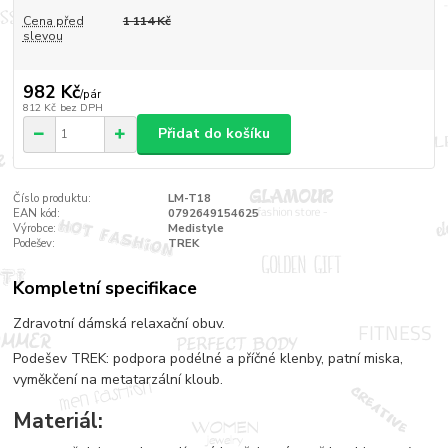
Cena před
1 114 Kč
slevou
982 Kč
/
pár
812 Kč
bez DPH
Přidat do košíku
Číslo produktu:
LM-T18
EAN kód:
0792649154625
Výrobce:
Medistyle
Podešev:
TREK
Kompletní specifikace
Zdravotní dámská relaxační obuv.
Podešev TREK: podpora podélné a příčné klenby, patní miska,
vyměkčení na metatarzální kloub.
Materiál: