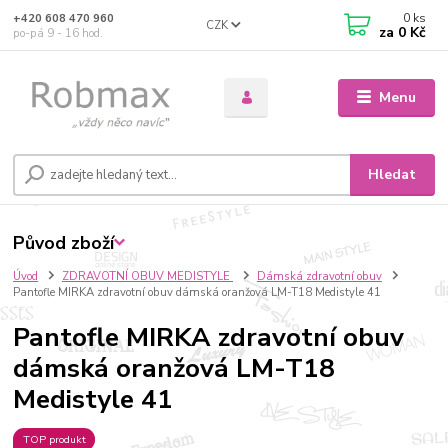
0
ks
+420 608 470 960
CZK
za
0 Kč
po-pá 9 - 16 hod.
Menu
Hledat
Původ zboží
Úvod
ZDRAVOTNÍ OBUV MEDISTYLE
Dámská zdravotní obuv
Pantofle MIRKA zdravotní obuv dámská oranžová LM-T18 Medistyle 41
Pantofle MIRKA zdravotní obuv
dámská oranžová LM-T18
Medistyle 41
TOP produkt