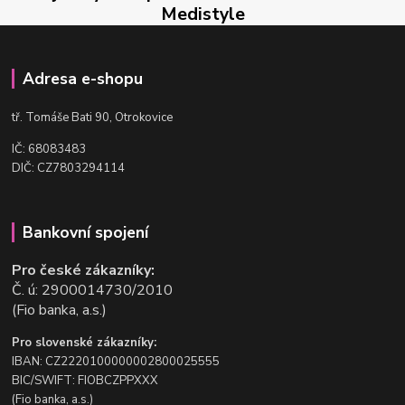
Medistyle
Adresa e-shopu
t
ř. Tomáše Bati 90, Otrokovice
IČ: 68083483
DIČ: CZ7803294114
Bankovní spojení
Pro české zákazníky:
Č. ú: 2900014730/2010
(Fio banka, a.s.)
Pro slovenské zákazníky:
IBAN: CZ2220100000002800025555
BIC/SWIFT: FIOBCZPPXXX
(Fio banka, a.s.)