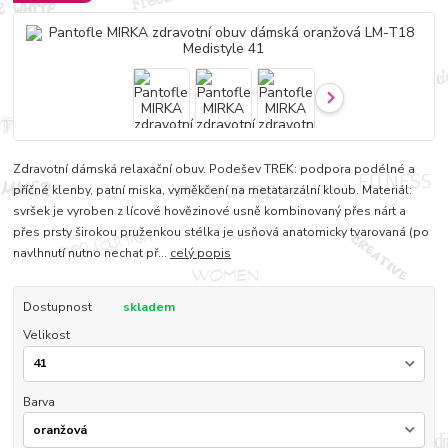
Zdravotní dámská relaxační obuv. Podešev TREK: podpora podélné a
příčné klenby, patní miska, vyměkčení na metatarzální kloub. Materiál:
svršek je vyroben z lícové hovězinové usně kombinovaný přes nárt a
přes prsty širokou pruženkou stélka je usňová anatomicky tvarovaná (po
navlhnutí nutno nechat př...
celý popis
Dostupnost
skladem
Velikost
Barva