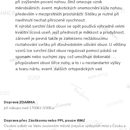
při zvýšeném pocení nohou, čímž omezuje vznik
mikrobiálních, event. mykotických onemocnění kůže nohou,
především v meziprstních prostorách. Stélku je nutné při
navlhnutí nechat přirozeně vyschnout.
K výrobě svrchní části obuvi se opět používá výhradně velmi
kvalitní lícová useň, jejíž předností je měkkost a prodyšnost,
zároveň je pevná takže je zamezeno nežádoucímu
roztahování svršku při dlouhodobém užívání obuvi. U většiny
vzorů lze svrchní část obuvi regulovat pomocí pásků se
sponami nebo suchými zipy, což umožňuje dokonalé
přizpůsobení obuvi šířce nohy, a to i u nestandartní výšky
a tvaru nártu, event. dalších ortopedických vad.
Doprava ZDARMA
při nákupu nad 1700Kč /100Eur
Doprava přes Zásilkovnu nebo PPL pouze 69Kč
Osobní odběr ve Vámi zvoleném městě (nejvíce výdejních míst v Česku a