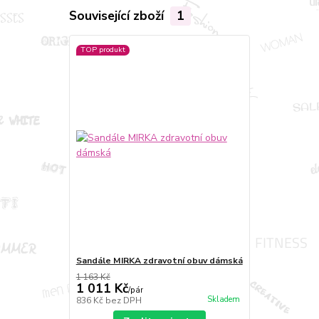
Související zboží
1
TOP produkt
Sandále MIRKA zdravotní obuv dámská
1 163 Kč
1 011 Kč
/
pár
Skladem
836 Kč
bez DPH