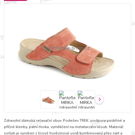
Zdravotní dámská relaxační obuv. Podešev TREK: podpora podélné a
příčné klenby, patní miska, vyměkčení na metatarzální kloub. Materiál:
svršek je vyroben z lícové hovězinové usně kombinovaný přes nárt a