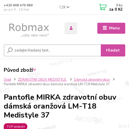
0
ks
+420 608 470 960
CZK
za
0 Kč
po-pá 9 - 16 hod.
Menu
Hledat
Původ zboží
Úvod
ZDRAVOTNÍ OBUV MEDISTYLE
Dámská zdravotní obuv
Pantofle MIRKA zdravotní obuv dámská oranžová LM-T18 Medistyle 37
Pantofle MIRKA zdravotní obuv
dámská oranžová LM-T18
Medistyle 37
TOP produkt