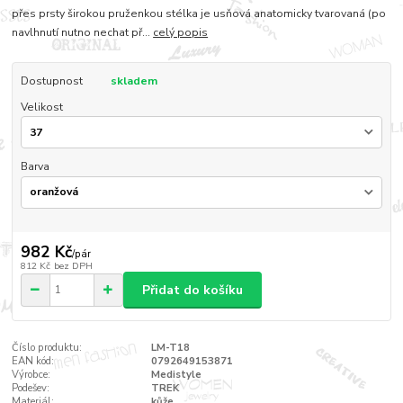
přes prsty širokou pruženkou stélka je usňová anatomicky tvarovaná (po
navlhnutí nutno nechat př...
celý popis
Dostupnost
skladem
Velikost
Barva
982 Kč
/
pár
812 Kč
bez DPH
Přidat do košíku
Číslo produktu:
LM-T18
EAN kód:
0792649153871
Výrobce:
Medistyle
Podešev:
TREK
Materiál:
kůže