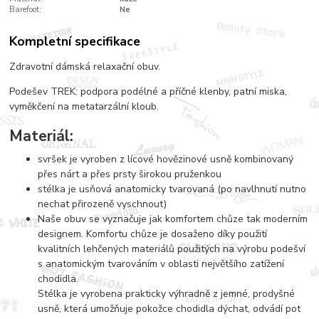
Barefoot:
Ne
Kompletní specifikace
Zdravotní dámská relaxační obuv.
Podešev TREK: podpora podélné a příčné klenby, patní miska,
vyměkčení na metatarzální kloub.
Materiál:
svršek je vyroben z lícové hovězinové usně kombinovaný
přes nárt a přes prsty širokou pruženkou
stélka je usňová anatomicky tvarovaná (po navlhnutí nutno
nechat přirozeně vyschnout)
Naše obuv se vyznačuje jak komfortem chůze tak moderním
designem. Komfortu chůze je dosaženo díky použití
kvalitních lehčených materiálů použitých na výrobu podešví
s anatomickým tvarováním v oblasti největšího zatížení
chodidla.
Stélka je vyrobena prakticky výhradně z jemné, prodyšné
usně, která umožňuje pokožce chodidla dýchat, odvádí pot