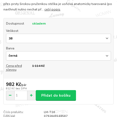
přes prsty širokou pruženkou stélka je usňová anatomicky tvarovaná (po
navlhnutí nutno nechat př...
celý popis
Dostupnost
skladem
Velikost
Barva
Cena před
1 114 Kč
slevou
982 Kč
/
pár
812 Kč
bez DPH
Přidat do košíku
Číslo produktu:
LM-T16
EAN kód:
0792649148587