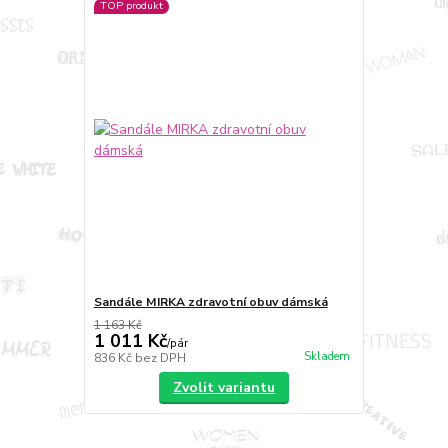
TOP produkt
Sandále MIRKA zdravotní obuv dámská
1 163 Kč
1 011 Kč
/
pár
Skladem
836 Kč
bez DPH
Zvolit variantu