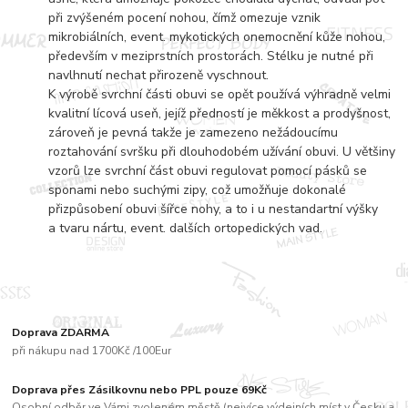
při zvýšeném pocení nohou, čímž omezuje vznik
mikrobiálních, event. mykotických onemocnění kůže nohou,
především v meziprstních prostorách. Stélku je nutné při
navlhnutí nechat přirozeně vyschnout.
K výrobě svrchní části obuvi se opět používá výhradně velmi
kvalitní lícová useň, jejíž předností je měkkost a prodyšnost,
zároveň je pevná takže je zamezeno nežádoucímu
roztahování svršku při dlouhodobém užívání obuvi. U většiny
vzorů lze svrchní část obuvi regulovat pomocí pásků se
sponami nebo suchými zipy, což umožňuje dokonalé
přizpůsobení obuvi šířce nohy, a to i u nestandartní výšky
a tvaru nártu, event. dalších ortopedických vad.
Doprava ZDARMA
při nákupu nad 1700Kč /100Eur
Doprava přes Zásilkovnu nebo PPL pouze 69Kč
Osobní odběr ve Vámi zvoleném městě (nejvíce výdejních míst v Česku a