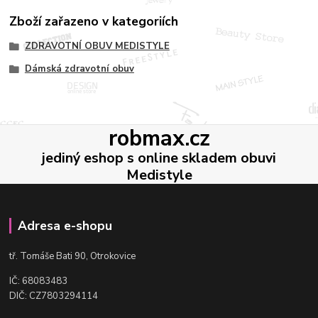
Zboží zařazeno v kategoriích
ZDRAVOTNÍ OBUV MEDISTYLE
Dámská zdravotní obuv
robmax.cz
jediný eshop s online skladem obuvi
Medistyle
Adresa e-shopu
t
ř. Tomáše Bati 90, Otrokovice
IČ: 68083483
DIČ: CZ7803294114