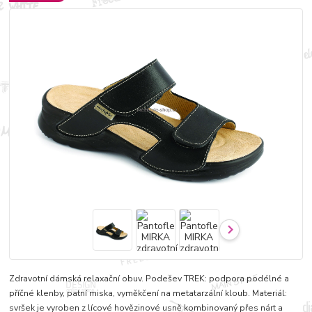
Zdravotní dámská relaxační obuv. Podešev TREK: podpora podélné a
příčné klenby, patní miska, vyměkčení na metatarzální kloub. Materiál:
svršek je vyroben z lícové hovězinové usně kombinovaný přes nárt a