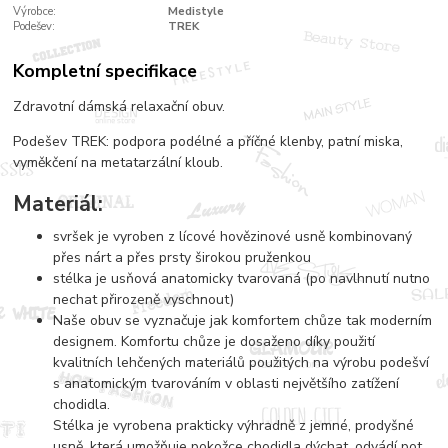
Výrobce:
Medistyle
Podešev:
TREK
Kompletní specifikace
Zdravotní dámská relaxační obuv.
Podešev TREK: podpora podélné a příčné klenby, patní miska,
vyměkčení na metatarzální kloub.
Materiál:
svršek je vyroben z lícové hovězinové usně kombinovaný
přes nárt a přes prsty širokou pruženkou
stélka je usňová anatomicky tvarovaná (po navlhnutí nutno
nechat přirozeně vyschnout)
Naše obuv se vyznačuje jak komfortem chůze tak moderním
designem. Komfortu chůze je dosaženo díky použití
kvalitních lehčených materiálů použitých na výrobu podešví
s anatomickým tvarováním v oblasti největšího zatížení
chodidla.
Stélka je vyrobena prakticky výhradně z jemné, prodyšné
usně, která umožňuje pokožce chodidla dýchat, odvádí pot