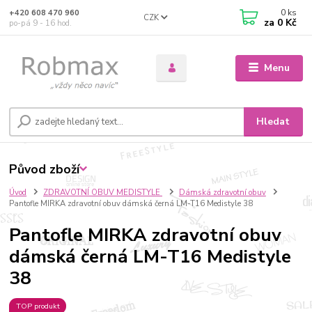
0
ks
+420 608 470 960
CZK
za
0 Kč
po-pá 9 - 16 hod.
Menu
Hledat
Původ zboží
Úvod
ZDRAVOTNÍ OBUV MEDISTYLE
Dámská zdravotní obuv
Pantofle MIRKA zdravotní obuv dámská černá LM-T16 Medistyle 38
Pantofle MIRKA zdravotní obuv
dámská černá LM-T16 Medistyle
38
TOP produkt