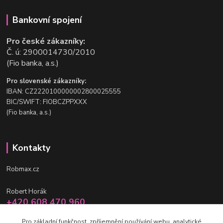
Bankovní spojení
Pro české zákazníky:
Č. ú: 2900014730/2010
(Fio banka, a.s.)
Pro slovenské zákazníky:
IBAN: CZ2220100000002800025555
BIC/SWIFT: FIOBCZPPXXX
(Fio banka, a.s.)
Kontakty
Robmax.cz
Robert Horák
+420 608 470 960
po-pá 9 - 16 hod.
Pro základní funkčnost, zpříjemnění používání webu, analytické