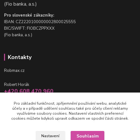
(Fio banka, a.s.)
Pro slovenské zákazníky:
IBAN: CZ2220100000002800025555
BIC/SWIFT: FIOBCZPPXXX
(Fio banka, a.s.)
Kontakty
Robmax.cz
Robert Horák
+420 608 470 960
po-pá 9 - 16 hod.
Pro základní funkčnost, zpříjemnění používání webu, analytické
účely a v případě udělení souhlasu také pro účely cílení reklamy
info@robmax.cz
využíváme soubory cookies. Nastavení vlastních preferencí
cookies můžete kdykoli upravit odkazem ve spodní části stránek.
Souhlasím
Nastavení