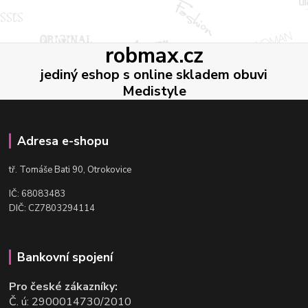
robmax.cz
jediný eshop s online skladem obuvi
Medistyle
Adresa e-shopu
t
ř. Tomáše Bati 90, Otrokovice
IČ: 68083483
DIČ: CZ7803294114
Bankovní spojení
Pro české zákazníky:
Č. ú: 2900014730/2010