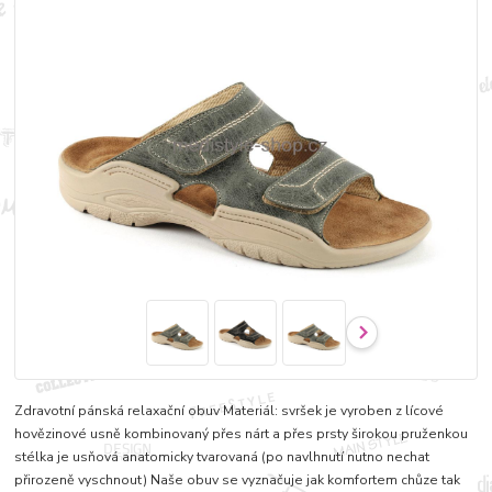
Zdravotní pánská relaxační obuv Materiál: svršek je vyroben z lícové
hovězinové usně kombinovaný přes nárt a přes prsty širokou pruženkou
stélka je usňová anatomicky tvarovaná (po navlhnutí nutno nechat
přirozeně vyschnout) Naše obuv se vyznačuje jak komfortem chůze tak