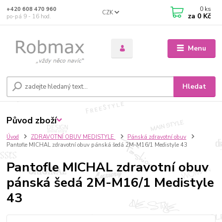
0
ks
+420 608 470 960
CZK
za
0 Kč
po-pá 9 - 16 hod.
Menu
Hledat
Původ zboží
Úvod
ZDRAVOTNÍ OBUV MEDISTYLE
Pánská zdravotní obuv
Pantofle MICHAL zdravotní obuv pánská šedá 2M-M16/1 Medistyle 43
Pantofle MICHAL zdravotní obuv
pánská šedá 2M-M16/1 Medistyle
43