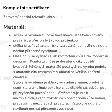
Kompletní specifikace
Zdravotní pánská relaxační obuv
Materiál:
svršek je vyroben z lícové hovězinové usně kombinovaný
přes nárt a přes prsty širokou pruženkou
stélka je usňová anatomicky tvarovaná (po navlhnutí nutno
nechat přirozeně vyschnout)
Naše obuv se vyznačuje jak komfortem chůze tak moderním
designem. Komfortu chůze je dosaženo díky použití
kvalitních lehčených materiálů použitých na výrobu podešví
s anatomickým tvarováním v oblasti největšího zatížení
chodidla.
Stélka je vyrobena prakticky výhradně z jemné, prodyšné
usně, která umožňuje pokožce chodidla dýchat, odvádí pot
při zvýšeném pocení nohou, čímž omezuje vznik
mikrobiálních, event. mykotických onemocnění kůže nohou,
především v meziprstních prostorách. Stélku je nutné při
navlhnutí nechat přirozeně vyschnout.