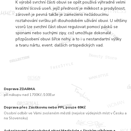
K výrobě svrchní části obuvi se opět používá výhradně velmi
kvalitní lícová useň, jejíž předností je měkkost a prodyšnost,
zároveň je pevná takže je zamezeno nežádoucímu
roztahování svršku při dlouhodobém užívání obuvi. U většiny
vzorů lze svrchní část obuvi regulovat pomocí pásků se
sponami nebo suchými zipy, což umožňuje dokonalé
přizpůsobení obuvi šířce nohy, a to i u nestandartní výšky
a tvaru nártu, event. dalších ortopedických vad.
Doprava ZDARMA
při nákupu nad 1700Kč /100Eur
Doprava přes Zásilkovnu nebo PPL pouze 69Kč
Osobní odběr ve Vámi zvoleném městě (nejvíce výdejních míst v Česku a
na Slovensku)
Autorizovaný maloobchod obuvi Medistyle s širokým výběrem a