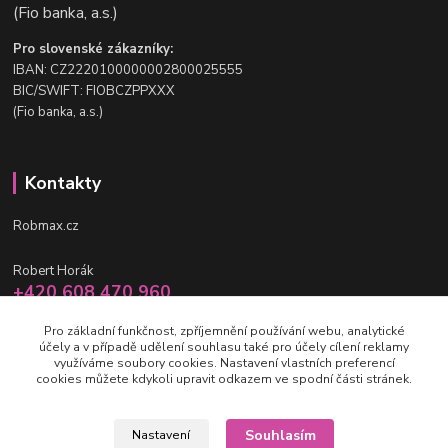
(Fio banka, a.s.)
Pro slovenské zákazníky:
IBAN: CZ2220100000002800025555
BIC/SWIFT: FIOBCZPPXXX
(Fio banka, a.s.)
Kontakty
Robmax.cz
Robert Horák
+420 608 470 960
po-pá 9 - 16 hod.
Pro základní funkčnost, zpříjemnění používání webu, analytické
účely a v případě udělení souhlasu také pro účely cílení reklamy
info@robmax.cz
využíváme soubory cookies. Nastavení vlastních preferencí
cookies můžete kdykoli upravit odkazem ve spodní části stránek.
Souhlasím
Nastavení