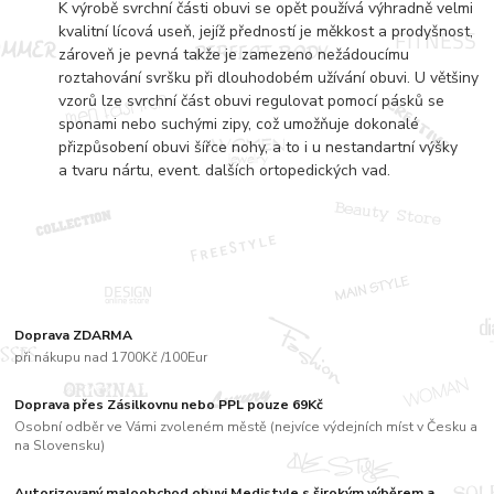
K výrobě svrchní části obuvi se opět používá výhradně velmi
kvalitní lícová useň, jejíž předností je měkkost a prodyšnost,
zároveň je pevná takže je zamezeno nežádoucímu
roztahování svršku při dlouhodobém užívání obuvi. U většiny
vzorů lze svrchní část obuvi regulovat pomocí pásků se
sponami nebo suchými zipy, což umožňuje dokonalé
přizpůsobení obuvi šířce nohy, a to i u nestandartní výšky
a tvaru nártu, event. dalších ortopedických vad.
Doprava ZDARMA
při nákupu nad 1700Kč /100Eur
Doprava přes Zásilkovnu nebo PPL pouze 69Kč
Osobní odběr ve Vámi zvoleném městě (nejvíce výdejních míst v Česku a
na Slovensku)
Autorizovaný maloobchod obuvi Medistyle s širokým výběrem a