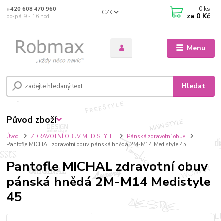
0
ks
+420 608 470 960
CZK
za
0 Kč
po-pá 9 - 16 hod.
Menu
Hledat
Původ zboží
Úvod
ZDRAVOTNÍ OBUV MEDISTYLE
Pánská zdravotní obuv
Pantofle MICHAL zdravotní obuv pánská hnědá 2M-M14 Medistyle 45
Pantofle MICHAL zdravotní obuv
pánská hnědá 2M-M14 Medistyle
45