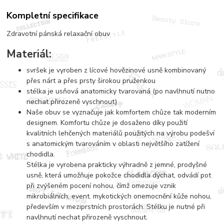
Kompletní specifikace
Zdravotní pánská relaxační obuv
Materiál:
svršek je vyroben z lícové hovězinové usně kombinovaný
přes nárt a přes prsty širokou pruženkou
stélka je usňová anatomicky tvarovaná (po navlhnutí nutno
nechat přirozeně vyschnout)
Naše obuv se vyznačuje jak komfortem chůze tak moderním
designem. Komfortu chůze je dosaženo díky použití
kvalitních lehčených materiálů použitých na výrobu podešví
s anatomickým tvarováním v oblasti největšího zatížení
chodidla.
Stélka je vyrobena prakticky výhradně z jemné, prodyšné
usně, která umožňuje pokožce chodidla dýchat, odvádí pot
při zvýšeném pocení nohou, čímž omezuje vznik
mikrobiálních, event. mykotických onemocnění kůže nohou,
především v meziprstních prostorách. Stélku je nutné při
navlhnutí nechat přirozeně vyschnout.