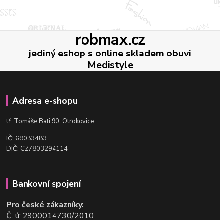
robmax.cz
jediný eshop s online skladem obuvi
Medistyle
Adresa e-shopu
t
ř. Tomáše Bati 90, Otrokovice
IČ: 68083483
DIČ: CZ7803294114
Bankovní spojení
Pro české zákazníky:
Č. ú: 2900014730/2010