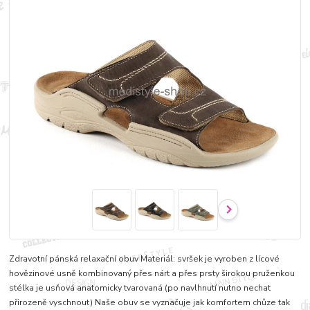
Zdravotní pánská relaxační obuv Materiál: svršek je vyroben z lícové
hovězinové usně kombinovaný přes nárt a přes prsty širokou pruženkou
stélka je usňová anatomicky tvarovaná (po navlhnutí nutno nechat
přirozeně vyschnout) Naše obuv se vyznačuje jak komfortem chůze tak