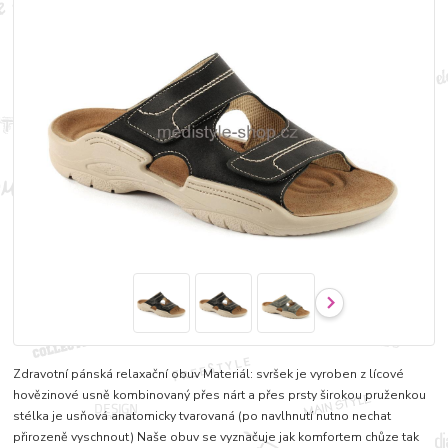
Zdravotní pánská relaxační obuv Materiál: svršek je vyroben z lícové
hovězinové usně kombinovaný přes nárt a přes prsty širokou pruženkou
stélka je usňová anatomicky tvarovaná (po navlhnutí nutno nechat
přirozeně vyschnout) Naše obuv se vyznačuje jak komfortem chůze tak