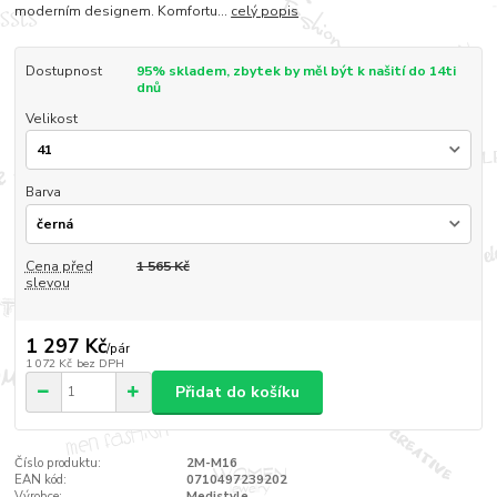
moderním designem. Komfortu...
celý popis
Dostupnost
95% skladem, zbytek by měl být k našití do 14ti
dnů
Velikost
Barva
Cena před
1 565 Kč
slevou
1 297 Kč
/
pár
1 072 Kč
bez DPH
Přidat do košíku
Číslo produktu:
2M-M16
EAN kód:
0710497239202
Výrobce:
Medistyle