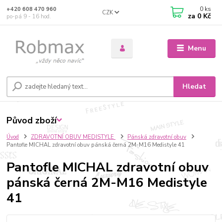
0
ks
+420 608 470 960
CZK
za
0 Kč
po-pá 9 - 16 hod.
Menu
Hledat
Původ zboží
Úvod
ZDRAVOTNÍ OBUV MEDISTYLE
Pánská zdravotní obuv
Pantofle MICHAL zdravotní obuv pánská černá 2M-M16 Medistyle 41
Pantofle MICHAL zdravotní obuv
pánská černá 2M-M16 Medistyle
41