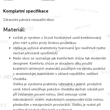
Kompletní specifikace
Zdravotní pánská relaxační obuv
Materiál:
svršek je vyroben z lícové hovězinové usně kombinovaný
přes nárt a přes prsty širokou pruženkou
stélka je usňová anatomicky tvarovaná (po navlhnutí nutno
nechat přirozeně vyschnout)
Naše obuv se vyznačuje jak komfortem chůze tak moderním
designem. Komfortu chůze je dosaženo díky použití
kvalitních lehčených materiálů použitých na výrobu podešví
s anatomickým tvarováním v oblasti největšího zatížení
chodidla.
Stélka je vyrobena prakticky výhradně z jemné, prodyšné
usně, která umožňuje pokožce chodidla dýchat, odvádí pot
při zvýšeném pocení nohou, čímž omezuje vznik
mikrobiálních, event. mykotických onemocnění kůže nohou,
především v meziprstních prostorách. Stélku je nutné při
navlhnutí nechat přirozeně vyschnout.