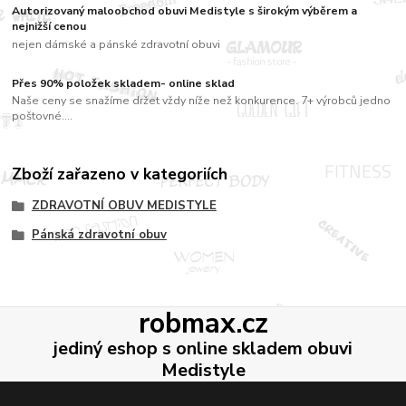
Autorizovaný maloobchod obuvi Medistyle s širokým výběrem a
nejnižší cenou
nejen dámské a pánské zdravotní obuvi
Přes 90% položek skladem- online sklad
Naše ceny se snažíme držet vždy níže než konkurence. 7+ výrobců jedno
poštovné....
Zboží zařazeno v kategoriích
ZDRAVOTNÍ OBUV MEDISTYLE
Pánská zdravotní obuv
robmax.cz
jediný eshop s online skladem obuvi
Medistyle