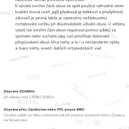
K výrobě svrchní části obuvi se opět používá výhradně velmi
kvalitní lícová useň, jejíž předností je měkkost a prodyšnost,
zároveň je pevná takže je zamezeno nežádoucímu
roztahování svršku při dlouhodobém užívání obuvi. U většiny
vzorů lze svrchní část obuvi regulovat pomocí pásků se
sponami nebo suchými zipy, což umožňuje dokonalé
přizpůsobení obuvi šířce nohy, a to i u nestandartní výšky
a tvaru nártu, event. dalších ortopedických vad.
Doprava ZDARMA
při nákupu nad 1700Kč /100Eur
Doprava přes Zásilkovnu nebo PPL pouze 69Kč
Osobní odběr ve Vámi zvoleném městě (nejvíce výdejních míst v Česku a
na Slovensku)