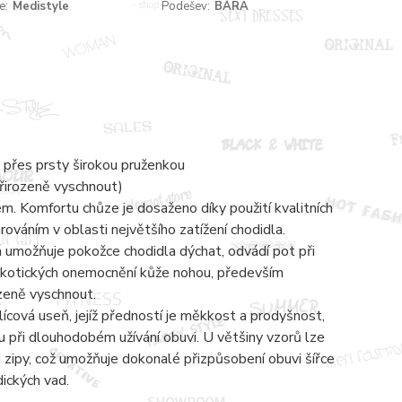
e:
Medistyle
Podešev:
BÁRA
 přes prsty širokou pruženkou
přirozeně vyschnout)
 Komfortu chůze je dosaženo díky použití kvalitních
váním v oblasti největšího zatížení chodidla.
á umožňuje pokožce chodidla dýchat, odvádí pot při
mykotických onemocnění kůže nohou, především
ozeně vyschnout.
lícová useň, jejíž předností je měkkost a prodyšnost,
 při dlouhodobém užívání obuvi. U většiny vzorů lze
zipy, což umožňuje dokonalé přizpůsobení obuvi šířce
dických vad.