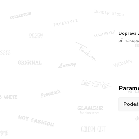
Doprava
při nákup
Param
Podeš