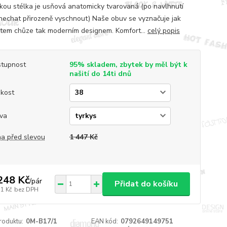
kou stélka je usňová anatomicky tvarovaná (po navlhnutí
nechat přirozeně vyschnout) Naše obuv se vyznačuje jak
tem chůze tak moderním designem. Komfort...
celý popis
tupnost
95% skladem, zbytek by měl být k
našití do 14ti dnů
ikost
va
a před slevou
1 447 Kč
248 Kč
/
pár
Přidat do košíku
31 Kč
bez DPH
roduktu:
0M-B17/1
EAN kód:
0792649149751