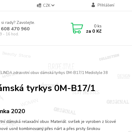
Přihlášení
CZK
 si rady? Zavolejte.
0
ks
 608 470 960
za
0 Kč
9 - 16 hod.
ELINDA zdravotní obuv dámská tyrkys 0M-B17/1 Medistyle 38
ámská tyrkys 0M-B17/1
nka 2020
tní dámská relaxační obuv. Materiál: svršek je vyroben z lícové
nové usně kombinovaný přes nárt a přes prsty širokou