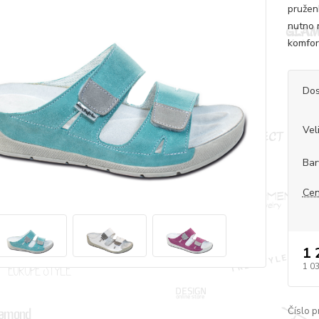
pružen
nutno 
komfor
Dos
Vel
Bar
Cen
1 
1 0
Číslo p