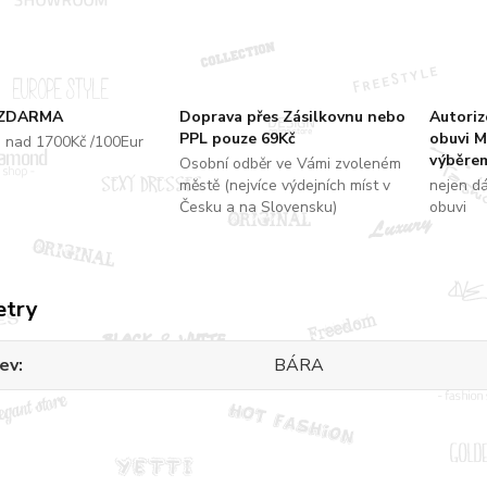
 ZDARMA
Doprava přes Zásilkovnu nebo
Autori
PPL pouze 69Kč
obuvi M
u nad 1700Kč /100Eur
výběrem
Osobní odběr ve Vámi zvoleném
městě (nejvíce výdejních míst v
nejen d
Česku a na Slovensku)
obuvi
etry
ev
BÁRA