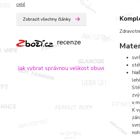
celé
Komple
Zobrazit všechny články
Zdravotní
recenze
Mater
svr
sté
Jak vybrat správnou velikost obuvi
Naš
leh
Sté
zvý
v m
K v
zár
svr
noh