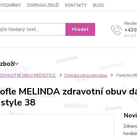
 PODMÍNKY
DOPRAVA ZBOŽÍ
KONTAKTY
BLOG
Nevíte
Hledat
+420
po-pá 
zboží
ZDRAVOTNÍ OBUV MEDISTYLE
Dámská zdravotní obuv
Pantofle M
ofle MELINDA zdravotní obuv d
style 38
Novi
Zdravo
hovězi