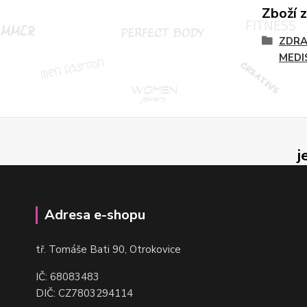
Zboží 
ZDRA
MEDI
j
Adresa e-shopu
t
ř. Tomáše Bati 90, Otrokovice
IČ: 68083483
DIČ: CZ7803294114