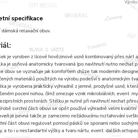
Výrobc
tní specifikace
 dámská relaxační obuv.
iál:
šek je vyroben z lícové hovězinové usně kombinovaný přes nárt a
lka je usňová anatomicky tvarovaná (po navlhnutí nutno nechat 
e obuv se vyznačuje jak komfortem chůze tak moderním designem.
čených materiálů použitých na výrobu podešví s anatomickým tvaro
lka je vyrobena prakticky výhradně z jemné, prodyšné usně, kter
šeném pocení nohou, čímž omezuje vznik mikrobiálních, event. 
eziprstních prostorách. Stélku je nutné při navlhnutí nechat přir
ýrobě svrchní části obuvi se opět používá výhradně velmi kvalitní 
oveň je pevná takže je zamezeno nežádoucímu roztahování svršku
chní část obuvi regulovat pomocí pásků se sponami nebo suchými 
y, a to i u nestandartní výšky a tvaru nártu, event. dalších ortope