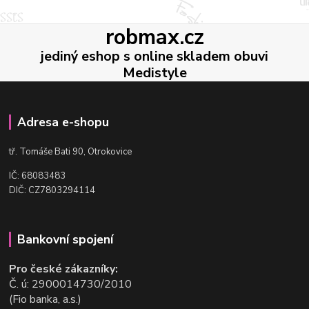
robmax.cz
jediný eshop s online skladem obuvi
Medistyle
Adresa e-shopu
t
ř. Tomáše Bati 90, Otrokovice
IČ: 68083483
DIČ: CZ7803294114
Bankovní spojení
Pro české zákazníky:
Č. ú: 2900014730/2010
(Fio banka, a.s.)