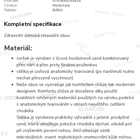
EAN kód:
0792649140925
Výrobce:
Medistyle
Podešev:
BÁRA
Kompletní specifikace
Zdravotní dámská relaxační obuv.
Materiál:
svršek je vyroben z lícové hovězinové usně kombinovaný
přes nárt a přes prsty širokou pruženkou
stélka je usňová anatomicky tvarovaná (po navlhnutí nutno
nechat přirozeně vyschnout)
Naše obuv se vyznačuje jak komfortem chůze tak moderním
designem. Komfortu chůze je dosaženo díky použití
kvalitních lehčených materiálů použitých na výrobu podešví
s anatomickým tvarováním v oblasti největšího zatížení
chodidla.
Stélka je vyrobena prakticky výhradně z jemné, prodyšné
usně, která umožňuje pokožce chodidla dýchat, odvádí pot
při zvýšeném pocení nohou, čímž omezuje vznik
mikrobiálních, event. mykotických onemocnění kůže nohou,