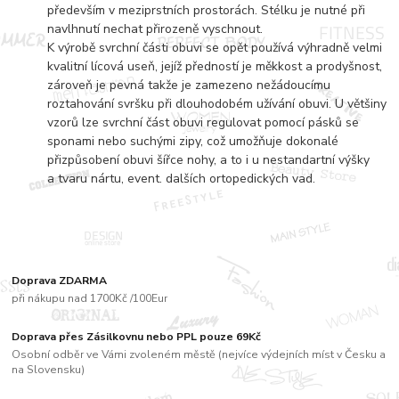
především v meziprstních prostorách. Stélku je nutné při
navlhnutí nechat přirozeně vyschnout.
K výrobě svrchní části obuvi se opět používá výhradně velmi
kvalitní lícová useň, jejíž předností je měkkost a prodyšnost,
zároveň je pevná takže je zamezeno nežádoucímu
roztahování svršku při dlouhodobém užívání obuvi. U většiny
vzorů lze svrchní část obuvi regulovat pomocí pásků se
sponami nebo suchými zipy, což umožňuje dokonalé
přizpůsobení obuvi šířce nohy, a to i u nestandartní výšky
a tvaru nártu, event. dalších ortopedických vad.
Doprava ZDARMA
při nákupu nad 1700Kč /100Eur
Doprava přes Zásilkovnu nebo PPL pouze 69Kč
Osobní odběr ve Vámi zvoleném městě (nejvíce výdejních míst v Česku a
na Slovensku)