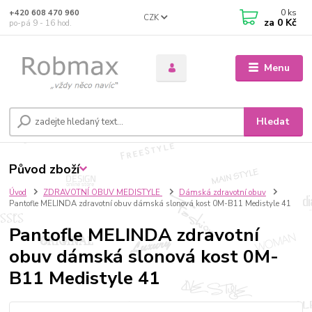
0
ks
+420 608 470 960
CZK
za
0 Kč
po-pá 9 - 16 hod.
Menu
Hledat
Původ zboží
Úvod
ZDRAVOTNÍ OBUV MEDISTYLE
Dámská zdravotní obuv
Pantofle MELINDA zdravotní obuv dámská slonová kost 0M-B11 Medistyle 41
Pantofle MELINDA zdravotní
obuv dámská slonová kost 0M-
B11 Medistyle 41