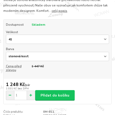
stélka je usňová anatomicky tvarovaná (po navlhnutí nutno nechat
přirozeně vyschnout) Naše obuv se vyznačuje jak komfortem chůze tak
moderním designem. Komfort...
celý popis
Dostupnost
Skladem
Velikost
Barva
Cena před
1 447 Kč
slevou
1 248 Kč
/
pár
1 031 Kč
bez DPH
Přidat do košíku
Číslo produktu:
0M-B11