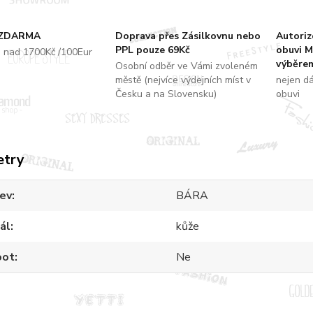
 ZDARMA
Doprava přes Zásilkovnu nebo
Autori
PPL pouze 69Kč
obuvi M
u nad 1700Kč /100Eur
výběrem
Osobní odběr ve Vámi zvoleném
městě (nejvíce výdejních míst v
nejen d
Česku a na Slovensku)
obuvi
etry
ev
BÁRA
ál
kůže
oot
Ne