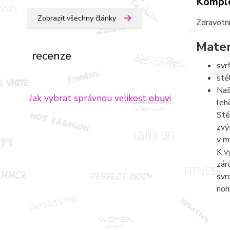
Komple
Zobrazit všechny články
Zdravotní
Mater
recenze
svr
sté
Naš
Jak vybrat správnou velikost obuvi
leh
Sté
zvý
v m
K v
zár
svr
noh