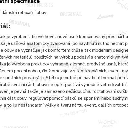
tní specifikace
 dámská relaxační obuv.
iál:
šek je vyroben z lícové hovězinové usně kombinovaný přes nárt a
lka je usňová anatomicky tvarovaná (po navlhnutí nutno nechat 
e obuv se vyznačuje jak komfortem chůze tak moderním designem.
čených materiálů použitých na výrobu podešví s anatomickým tvaro
lka je vyrobena prakticky výhradně z jemné, prodyšné usně, kter
šeném pocení nohou, čímž omezuje vznik mikrobiálních, event. 
eziprstních prostorách. Stélku je nutné při navlhnutí nechat přir
ýrobě svrchní části obuvi se opět používá výhradně velmi kvalitní 
oveň je pevná takže je zamezeno nežádoucímu roztahování svršku
chní část obuvi regulovat pomocí pásků se sponami nebo suchými 
y, a to i u nestandartní výšky a tvaru nártu, event. dalších ortope