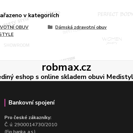
zařazeno v kategoriích
VOTNÍ OBUV
Dámská zdravotní obuv
STYLE
robmax.cz
ediný eshop s online skladem obuvi Medisty
Bankovní spojení
Pro české zákazníky:
Č. ú: 2900014730/2010
(Fio banka, a.s.)