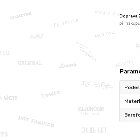
Doprava
při nákup
Param
Podeš
Materi
Baref