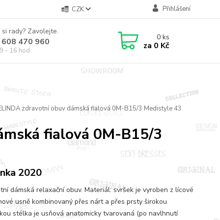
Přihlášení
CZK
 si rady? Zavolejte.
0
ks
 608 470 960
za
0 Kč
9 - 16 hod.
ELINDA zdravotní obuv dámská fialová 0M-B15/3 Medistyle 43
ámská fialová 0M-B15/3
nka 2020
tní dámská relaxační obuv. Materiál: svršek je vyroben z lícové
nové usně kombinovaný přes nárt a přes prsty širokou
kou stélka je usňová anatomicky tvarovaná (po navlhnutí