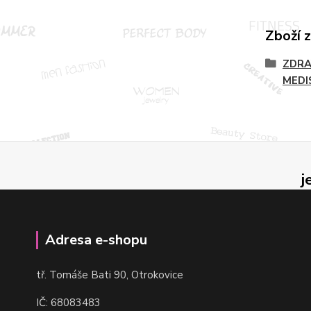
Zboží 
ZDRA
MEDI
j
Adresa e-shopu
t
ř. Tomáše Bati 90, Otrokovice
IČ: 68083483