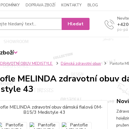
 PODMÍNKY
DOPRAVA ZBOŽÍ
KONTAKTY
BLOG
Nevíte
Hledat
+420
po-pá 
zboží
ZDRAVOTNÍ OBUV MEDISTYLE
Dámská zdravotní obuv
Pantofle M
ofle MELINDA zdravotní obuv d
style 43
Novi
Zdravo
hovězi
pružen