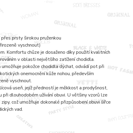
 přes prsty širokou pruženkou
přirozeně vyschnout)
 Komfortu chůze je dosaženo díky použití kvalitních
váním v oblasti největšího zatížení chodidla.
á umožňuje pokožce chodidla dýchat, odvádí pot při
mykotických onemocnění kůže nohou, především
ozeně vyschnout.
lícová useň, jejíž předností je měkkost a prodyšnost,
 při dlouhodobém užívání obuvi. U většiny vzorů lze
zipy, což umožňuje dokonalé přizpůsobení obuvi šířce
dických vad.