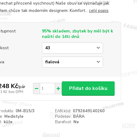
nechat přirozeně vyschnout) Naše obuv se vyznačuje jak
tem chůze tak moderním designem. Komfort...
celý popis
tupnost
95% skladem, zbytek by měl být k
našití do 14ti dnů
ikost
va
248 Kč
/
pár
Přidat do košíku
31 Kč
bez DPH
roduktu:
0M-B15/3
EAN kód:
0792649140260
e:
Medistyle
Podešev:
BÁRA
l:
kůže
Barefoot:
Ne