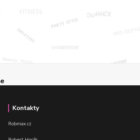
le
Kontakty
Robmax.cz
Robert Horák