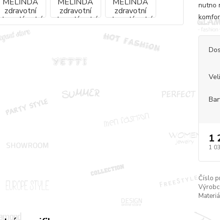
nutno 
komfor
Dos
Vel
Bar
1 
1 0
Číslo p
Výrobc
Materiá