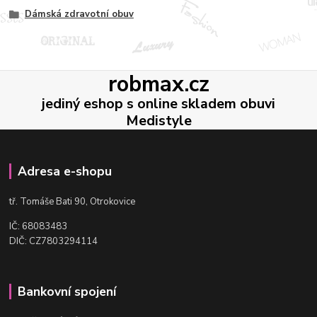
Dámská zdravotní obuv
robmax.cz
jediný eshop s online skladem obuvi
Medistyle
Adresa e-shopu
t
ř. Tomáše Bati 90, Otrokovice
IČ: 68083483
DIČ: CZ7803294114
Bankovní spojení