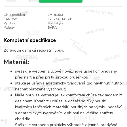
Číslo produktu:
0M-B15/3
EAN kód:
0792649140215
Výrobce:
Medistyle
Podešev:
BÁRA
Kompletní specifikace
Zdravotní dámská relaxační obuv.
Materiál:
svršek je vyroben z lícové hovězinové usně kombinovaný
přes nárt a přes prsty širokou pruženkou
stélka je usňová anatomicky tvarovaná (po navlhnutí nutno
nechat přirozeně vyschnout)
Naše obuv se vyznačuje jak komfortem chůze tak moderním
designem. Komfortu chůze je dosaženo díky použití
kvalitních lehčených materiálů použitých na výrobu podešví
s anatomickým tvarováním v oblasti největšího zatížení
chodidla.
Stélka je vyrobena prakticky výhradně z jemné, prodyšné