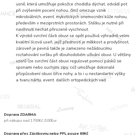
usně, která umožňuje pokožce chodidla dýchat, odvádí pot
při zvýšeném pocení nohou, čímž omezuje vznik
mikrobiálních, event. mykotických onemocnění kůže nohou,
především v meziprstních prostorách. Stélku je nutné při
navlhnutí nechat přirozeně vyschnout.
K výrobě svrchní části obuvi se opět používá výhradně velmi
kvalitní lícová useň, jejíž předností je měkkost a prodyšnost,
zároveň je pevná takže je zamezeno nežádoucímu
roztahování svršku při dlouhodobém užívání obuvi. U většiny
vzorů lze svrchní část obuvi regulovat pomocí pásků se
sponami nebo suchými zipy, což umožňuje dokonalé
přizpůsobení obuvi šířce nohy, a to i u nestandartní výšky
a tvaru nártu, event. dalších ortopedických vad.
Doprava ZDARMA
při nákupu nad 1700Kč /100Eur
Doprava přes Zásilkovnu nebo PPL pouze 69Kč