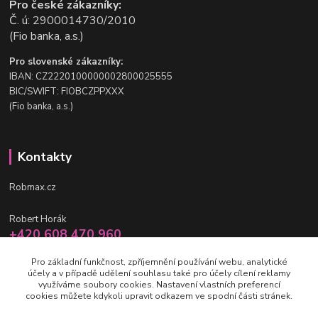
Pro české zákazníky:
Č. ú: 2900014730/2010
(Fio banka, a.s.)
Pro slovenské zákazníky:
IBAN: CZ2220100000002800025555
BIC/SWIFT: FIOBCZPPXXX
(Fio banka, a.s.)
Kontakty
Robmax.cz
Robert Horák
+420 608 470 960
po-pá 9 - 16 hod.
Pro základní funkčnost, zpříjemnění používání webu, analytické
účely a v případě udělení souhlasu také pro účely cílení reklamy
info@robmax.cz
využíváme soubory cookies. Nastavení vlastních preferencí
cookies můžete kdykoli upravit odkazem ve spodní části stránek.