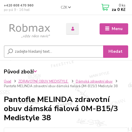
0
ks
+420 608 470 960
CZK
za
0 Kč
po-pá 9 - 16 hod.
Menu
Hledat
Původ zboží
Úvod
ZDRAVOTNÍ OBUV MEDISTYLE
Dámská zdravotní obuv
Pantofle MELINDA zdravotní obuv dámská fialová 0M-B15/3 Medistyle 38
Pantofle MELINDA zdravotní
obuv dámská fialová 0M-B15/3
Medistyle 38