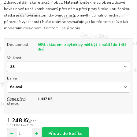
Zdravotní dámská relaxační obuv. Materiál: svršek je vyroben z lícové
hovězinové usně kombinovaný přes nárt a přes prsty širokou pruženkou
stélka je usňová anatomicky tvarovaná (po navlhnutí nutno nechat
přirozeně vyschnout) Naše obuv se vyznačuje jak komfortem chůze tak
moderním designem. Komfort...
celý popis
Dostupnost
95% skladem, zbytek by měl být k našití do 14ti
dnů
Velikost
Barva
Cena před
1 447 Kč
slevou
1 248 Kč
/
pár
1 031 Kč
bez DPH
Přidat do košíku