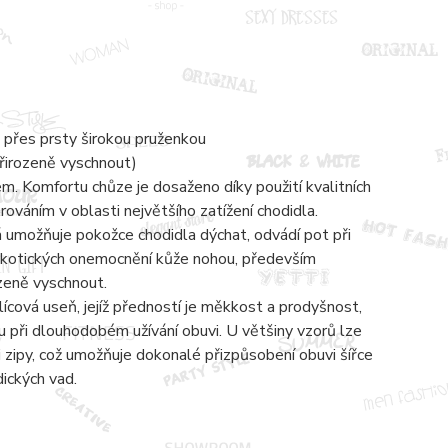
 přes prsty širokou pruženkou
přirozeně vyschnout)
 Komfortu chůze je dosaženo díky použití kvalitních
váním v oblasti největšího zatížení chodidla.
á umožňuje pokožce chodidla dýchat, odvádí pot při
mykotických onemocnění kůže nohou, především
ozeně vyschnout.
lícová useň, jejíž předností je měkkost a prodyšnost,
 při dlouhodobém užívání obuvi. U většiny vzorů lze
zipy, což umožňuje dokonalé přizpůsobení obuvi šířce
dických vad.