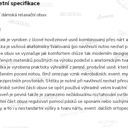
tní specifikace
 dámská relaxační obuv.
:
šek je vyroben z lícové hovězinové usně kombinovaný přes nárt a
lka je usňová anatomicky tvarovaná (po navlhnutí nutno nechat 
e obuv se vyznačuje jak komfortem chůze tak moderním designem.
čených materiálů použitých na výrobu podešví s anatomickým tvaro
lka je vyrobena prakticky výhradně z jemné, prodyšné usně, kter
šeném pocení nohou, čímž omezuje vznik mikrobiálních, event. 
eziprstních prostorách. Stélku je nutné při navlhnutí nechat přir
ýrobě svrchní části obuvi se opět používá výhradně velmi kvalitní 
oveň je pevná takže je zamezeno nežádoucímu roztahování svršku
chní část obuvi regulovat pomocí pásků se sponami nebo suchými 
y, a to i u nestandartní výšky a tvaru nártu, event. dalších ortope