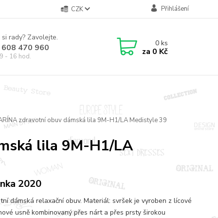
Přihlášení
CZK
 si rady? Zavolejte.
0
ks
 608 470 960
za
0 Kč
9 - 16 hod.
ARÍNA zdravotní obuv dámská lila 9M-H1/LA Medistyle 39
mská lila 9M-H1/LA
nka 2020
tní dámská relaxační obuv. Materiál: svršek je vyroben z lícové
nové usně kombinovaný přes nárt a přes prsty širokou