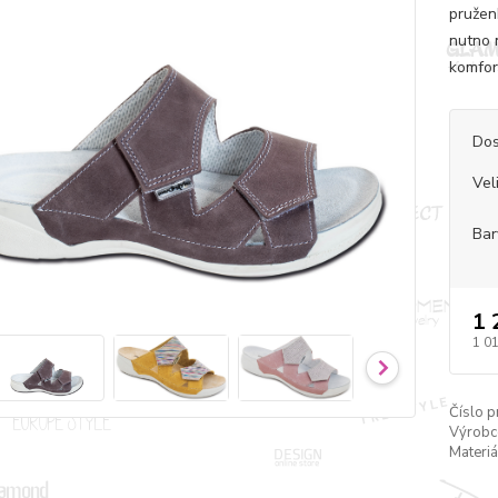
pružen
nutno 
komfor
Dos
Vel
Bar
1 
1 0
Číslo p
Výrobc
Materiá