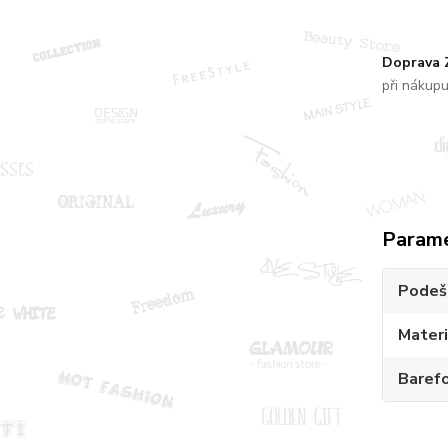
Doprava
při nákup
Param
Podeš
Materi
Baref