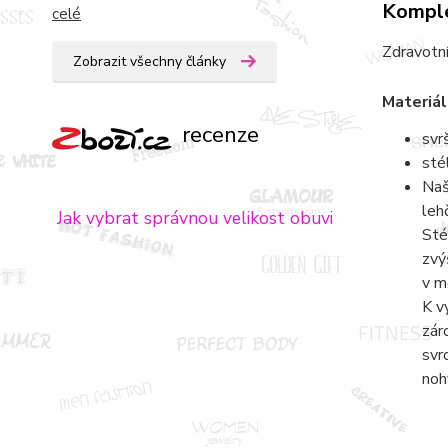
Komple
celé
Zdravotní
Zobrazit všechny články
Materiál
recenze
svr
sté
Naš
leh
Jak vybrat správnou velikost obuvi
Sté
zvý
v m
K v
zár
svr
noh