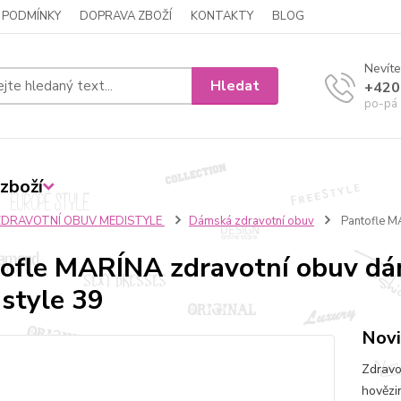
 PODMÍNKY
DOPRAVA ZBOŽÍ
KONTAKTY
BLOG
Nevíte
Hledat
+420
po-pá 
zboží
ZDRAVOTNÍ OBUV MEDISTYLE
Dámská zdravotní obuv
Pantofle M
ofle MARÍNA zdravotní obuv dá
style 39
Novi
Zdravo
hovězi