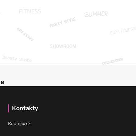
le
Kontakty
Robmax.cz