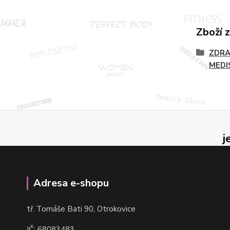
Zboží 
ZDRA
MEDI
j
Adresa e-shopu
t
ř. Tomáše Bati 90, Otrokovice
IČ: 68083483