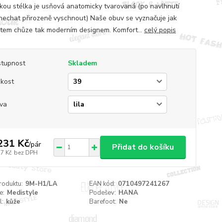
kou stélka je usňová anatomicky tvarovaná (po navlhnutí
nechat přirozeně vyschnout) Naše obuv se vyznačuje jak
tem chůze tak moderním designem. Komfort...
celý popis
tupnost
Skladem
ikost
va
231 Kč
/
pár
Přidat do košíku
17 Kč
bez DPH
roduktu:
9M-H1/LA
EAN kód:
0710497241267
e:
Medistyle
Podešev:
HANA
l:
kůže
Barefoot:
Ne