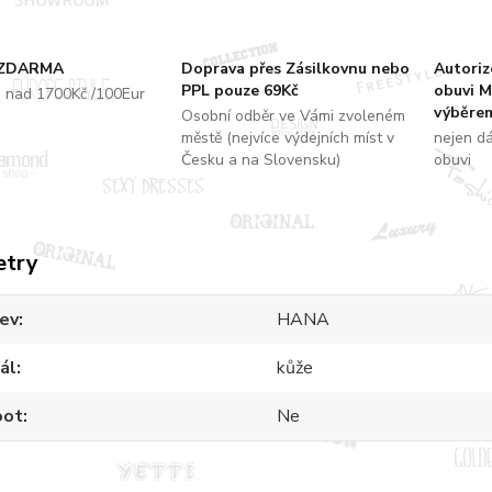
 ZDARMA
Doprava přes Zásilkovnu nebo
Autori
PPL pouze 69Kč
obuvi M
u nad 1700Kč /100Eur
výběrem
Osobní odběr ve Vámi zvoleném
městě (nejvíce výdejních míst v
nejen d
Česku a na Slovensku)
obuvi
etry
ev
HANA
ál
kůže
oot
Ne