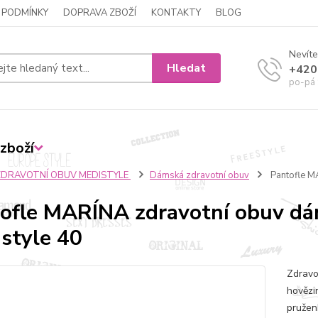
 PODMÍNKY
DOPRAVA ZBOŽÍ
KONTAKTY
BLOG
Nevíte
Hledat
+420
po-pá 
zboží
ZDRAVOTNÍ OBUV MEDISTYLE
Dámská zdravotní obuv
Pantofle M
ofle MARÍNA zdravotní obuv d
style 40
Zdravo
hovězi
pružen