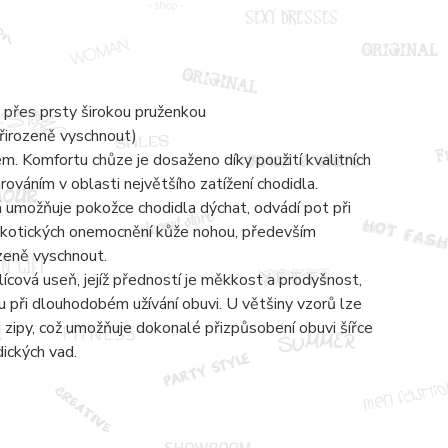
 přes prsty širokou pruženkou
přirozeně vyschnout)
 Komfortu chůze je dosaženo díky použití kvalitních
váním v oblasti největšího zatížení chodidla.
á umožňuje pokožce chodidla dýchat, odvádí pot při
mykotických onemocnění kůže nohou, především
ozeně vyschnout.
lícová useň, jejíž předností je měkkost a prodyšnost,
 při dlouhodobém užívání obuvi. U většiny vzorů lze
zipy, což umožňuje dokonalé přizpůsobení obuvi šířce
dických vad.