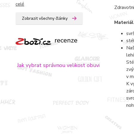
celé
Zdravotní
Zobrazit všechny články
Materiál
svr
recenze
sté
Naš
leh
Sté
Jak vybrat správnou velikost obuvi
zvý
v m
K v
zár
svr
noh