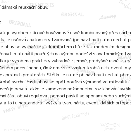
 dámská relaxační obuv.
:
šek je vyroben z lícové hovězinové usně kombinovaný přes nárt a
lka je usňová anatomicky tvarovaná (po navlhnutí nutno nechat 
e obuv se vyznačuje jak komfortem chůze tak moderním designem.
čených materiálů použitých na výrobu podešví s anatomickým tvaro
lka je vyrobena prakticky výhradně z jemné, prodyšné usně, kter
šeném pocení nohou, čímž omezuje vznik mikrobiálních, event. 
eziprstních prostorách. Stélku je nutné při navlhnutí nechat přir
ýrobě svrchní části obuvi se opět používá výhradně velmi kvalitní 
oveň je pevná takže je zamezeno nežádoucímu roztahování svršku
chní část obuvi regulovat pomocí pásků se sponami nebo suchými 
y, a to i u nestandartní výšky a tvaru nártu, event. dalších ortope