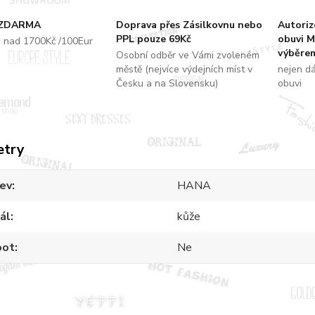
 ZDARMA
Doprava přes Zásilkovnu nebo
Autori
PPL pouze 69Kč
obuvi M
u nad 1700Kč /100Eur
výběrem
Osobní odběr ve Vámi zvoleném
městě (nejvíce výdejních míst v
nejen d
Česku a na Slovensku)
obuvi
etry
ev
HANA
ál
kůže
oot
Ne