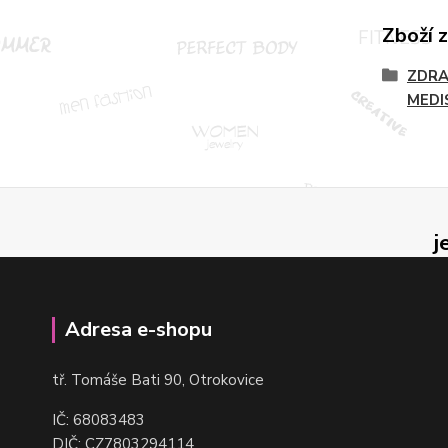
Zboží 
ZDRA
MEDI
j
Adresa e-shopu
t
ř. Tomáše Bati 90, Otrokovice
IČ: 68083483
DIČ: CZ7803294114