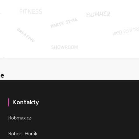
le
Kontakty
Robmax.cz
Robert Horák