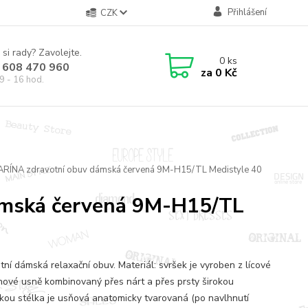
Přihlášení
CZK
 si rady? Zavolejte.
0
ks
 608 470 960
za
0 Kč
9 - 16 hod.
ARÍNA zdravotní obuv dámská červená 9M-H15/TL Medistyle 40
ámská červená 9M-H15/TL
tní dámská relaxační obuv. Materiál: svršek je vyroben z lícové
nové usně kombinovaný přes nárt a přes prsty širokou
kou stélka je usňová anatomicky tvarovaná (po navlhnutí