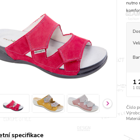
nutno 
komfor
Dos
Vel
Bar
1 
1 0
Číslo p
Výrobc
Materiá
tní specifikace