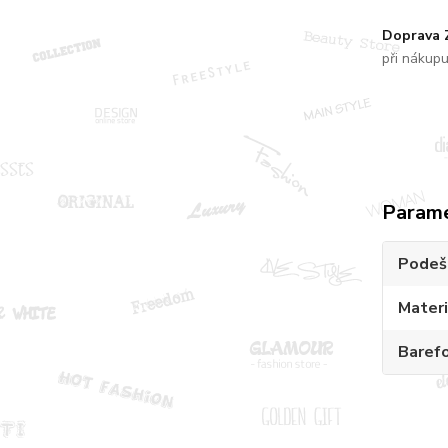
Doprava
při nákup
Param
Podeš
Materi
Baref