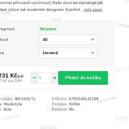
nechat přirozeně vyschnout) Naše obuv se vyznačuje jak
tem chůze tak moderním designem. Komfort...
celý popis
tupnost
Skladem
ikost
va
231 Kč
/
pár
Přidat do košíku
17 Kč
bez DPH
roduktu:
9M-H15/TL
EAN kód:
0792649142288
e:
Medistyle
Podešev:
HANA
l:
kůže
Barefoot:
Ne