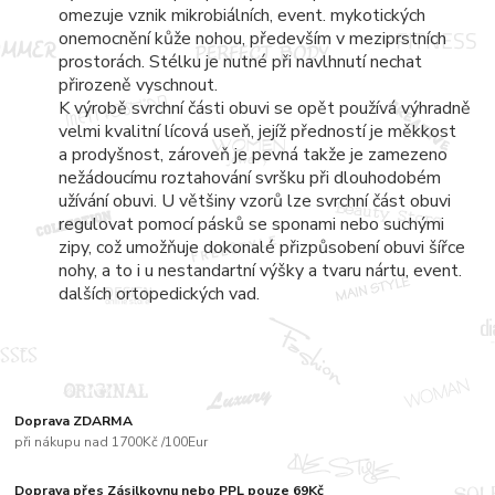
omezuje vznik mikrobiálních, event. mykotických
onemocnění kůže nohou, především v meziprstních
prostorách. Stélku je nutné při navlhnutí nechat
přirozeně vyschnout.
K výrobě svrchní části obuvi se opět používá výhradně
velmi kvalitní lícová useň, jejíž předností je měkkost
a prodyšnost, zároveň je pevná takže je zamezeno
nežádoucímu roztahování svršku při dlouhodobém
užívání obuvi. U většiny vzorů lze svrchní část obuvi
regulovat pomocí pásků se sponami nebo suchými
zipy, což umožňuje dokonalé přizpůsobení obuvi šířce
nohy, a to i u nestandartní výšky a tvaru nártu, event.
dalších ortopedických vad.
Doprava ZDARMA
při nákupu nad 1700Kč /100Eur
Doprava přes Zásilkovnu nebo PPL pouze 69Kč