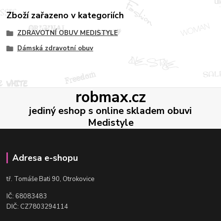
Zboží zařazeno v kategoriích
ZDRAVOTNÍ OBUV MEDISTYLE
Dámská zdravotní obuv
robmax.cz
jediný eshop s online skladem obuvi
Medistyle
Adresa e-shopu
t
ř. Tomáše Bati 90, Otrokovice
IČ: 68083483
DIČ: CZ7803294114