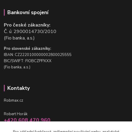
Bankovní spojení
Pro české zákazníky:
Č. ú: 2900014730/2010
(Fio banka, a.s.)
Pro slovenské zákazníky:
IBAN: CZ2220100000002800025555
BIC/SWIFT: FIOBCZPPXXX
(Fio banka, a.s.)
Kontakty
Robmax.cz
Robert Horák
+420 608 470 960
po-pá 9 - 16 hod.
Pro základní funkčnost, zpříjemnění používání webu, analytické