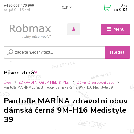
0
ks
+420 608 470 960
CZK
za
0 Kč
po-pá 9 - 16 hod.
Menu
Hledat
Původ zboží
Úvod
ZDRAVOTNÍ OBUV MEDISTYLE
Dámská zdravotní obuv
Pantofle MARÍNA zdravotní obuv dámská černá 9M-H16 Medistyle 39
Pantofle MARÍNA zdravotní obuv
dámská černá 9M-H16 Medistyle
39