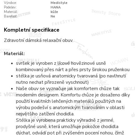
Výrobce:
Medistyle
Podešev:
HANA
Materiál:
kůže
Barefoot:
Ne
Kompletní specifikace
Zdravotní dámská relaxační obuv.
Materiál:
svršek je vyroben z lícové hovězinové usně
kombinovaný přes nárt a přes prsty širokou pruženkou
stélka je usňová anatomicky tvarovaná (po navlhnutí
nutno nechat přirozeně vyschnout)
Naše obuv se vyznačuje jak komfortem chůze tak
moderním designem. Komfortu chůze je dosaženo díky
použití kvalitních lehčených materiálů použitých na
výrobu podešví s anatomickým tvarováním v oblasti
největšího zatížení chodidla.
Stélka je vyrobena prakticky výhradně z jemné,
prodyšné usně, která umožňuje pokožce chodidla
dýchat, odvádí pot při zvýšeném pocení nohou, čímž