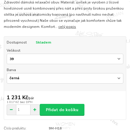
Zdravotní dámská relaxační obuv. Materiál: svršek je vyroben z lícové
hovězinové usně kombinovaný přes nárt a přes prsty širokou pruženkou
stélka je usňová anatomicky tvarovaná (po navlhnutí nutno nechat
přirozeně vyschnout) Naše obuv se vyznačuje jak komfortem chůze tak
moderním designem. Komfort...
celý popis
Dostupnost
Skladem
Velikost
Barva
1 231 Kč
/
pár
1 017 Kč
bez DPH
Přidat do košíku
Číslo produktu:
9M-H16