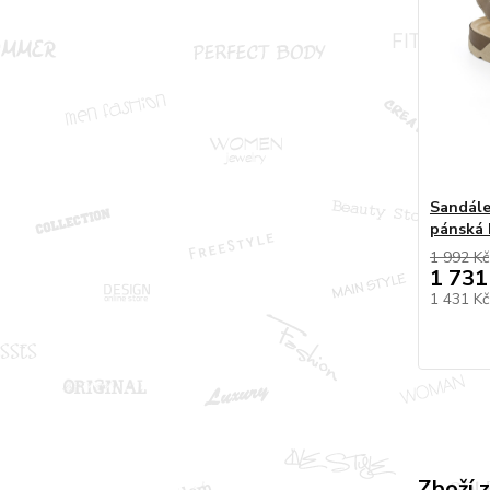
Sandále
pánská 
1 992 Kč
1 731
1 431 K
Zboží 