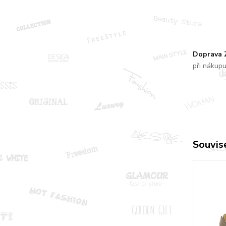
Doprava
při nákup
Souvise