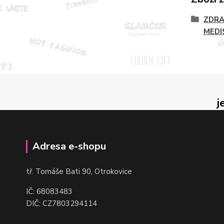
ZDRA
MEDI
j
Adresa e-shopu
t
ř. Tomáše Bati 90, Otrokovice
IČ: 68083483
DIČ: CZ7803294114