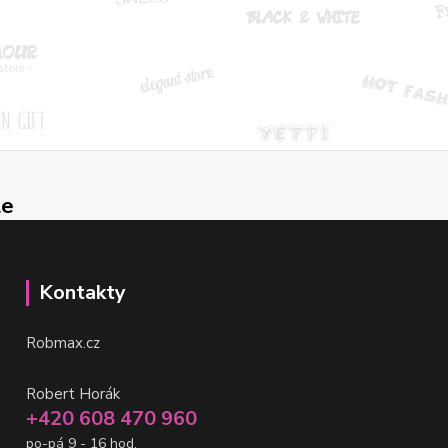
le
Kontakty
Robmax.cz
Robert Horák
+420 608 470 960
po-pá 9 - 16 hod.