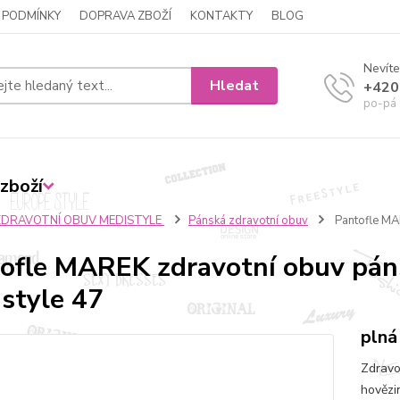
 PODMÍNKY
DOPRAVA ZBOŽÍ
KONTAKTY
BLOG
Nevíte
Hledat
+420
po-pá 
zboží
ZDRAVOTNÍ OBUV MEDISTYLE
Pánská zdravotní obuv
Pantofle MA
ofle MAREK zdravotní obuv pán
style 47
plná
Zdravo
hovězi