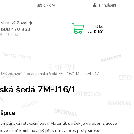
Přihlášení
CZK
 si rady? Zavolejte.
0
ks
 608 470 960
za
0 Kč
9 - 16 hod.
REK zdravotní obuv pánská šedá 7M-J16/1 Medistyle 47
ská šedá 7M-J16/1
 špice
tní pánská relaxační obuv. Materiál: svršek je vyroben z lícové
nové usně kombinovaný přes nárt a přes prsty širokou