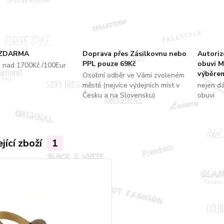
 ZDARMA
Doprava přes Zásilkovnu nebo
Autori
PPL pouze 69Kč
obuvi M
u nad 1700Kč /100Eur
výběrem
Osobní odběr ve Vámi zvoleném
městě (nejvíce výdejních míst v
nejen d
Česku a na Slovensku)
obuvi
jící zboží
1