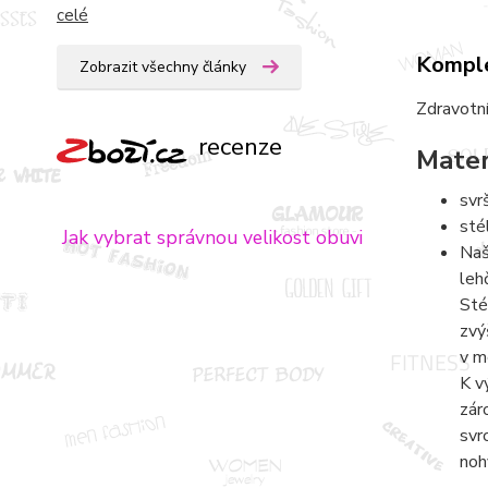
celé
Komple
Zobrazit všechny články
Zdravotní
recenze
Mater
svr
sté
Jak vybrat správnou velikost obuvi
Naš
leh
Sté
zvý
v m
K v
zár
svr
noh