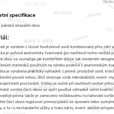
Výrobc
tní specifikace
 pánská relaxační obuv.
iál:
šek je vyroben z lícové hovězinové usně kombinovaný přes nárt a
lka je usňová anatomicky tvarovaná (po navlhnutí nutno nechat 
e obuv se vyznačuje jak komfortem chůze tak moderním designem.
čených materiálů použitých na výrobu podešví s anatomickým tvaro
lka je vyrobena prakticky výhradně z jemné, prodyšné usně, kter
šeném pocení nohou, čímž omezuje vznik mikrobiálních, event. 
eziprstních prostorách. Stélku je nutné při navlhnutí nechat přir
ýrobě svrchní části obuvi se opět používá výhradně velmi kvalitní 
oveň je pevná takže je zamezeno nežádoucímu roztahování svršku
chní část obuvi regulovat pomocí pásků se sponami nebo suchými 
y, a to i u nestandartní výšky a tvaru nártu, event. dalších ortope