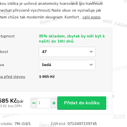
kou stélka je usňová anatomicky tvarovaná (po navlhnutí
nechat přirozeně vyschnout) Naše obuv se vyznačuje jak
tem chůze tak moderním designem. Komfort...
celý popis
tupnost
95% skladem, zbytek by měl být k
našití do 14ti dnů
ikost
va
a před slevou
1 865 Kč
685 Kč
/
pár
Přidat do košíku
93 Kč
bez DPH
roduktu:
7M-J16/1
EAN kód:
0710497239745