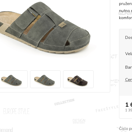
pružen
nutno 
komfor
Dos
Vel
Bar
Cen
1 
1 3
Číslo p