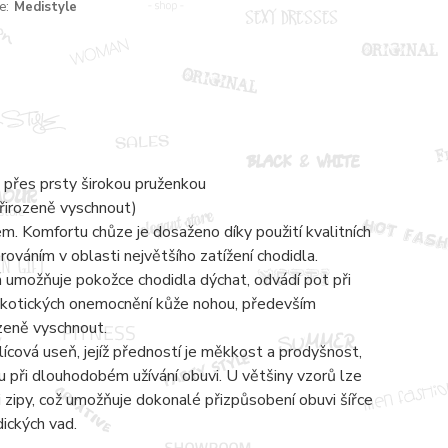
e:
Medistyle
 přes prsty širokou pruženkou
přirozeně vyschnout)
 Komfortu chůze je dosaženo díky použití kvalitních
váním v oblasti největšího zatížení chodidla.
á umožňuje pokožce chodidla dýchat, odvádí pot při
mykotických onemocnění kůže nohou, především
ozeně vyschnout.
lícová useň, jejíž předností je měkkost a prodyšnost,
 při dlouhodobém užívání obuvi. U většiny vzorů lze
zipy, což umožňuje dokonalé přizpůsobení obuvi šířce
dických vad.