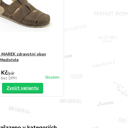
 MAREK zdravotní obuv
Medistyle
 Kč
/
pár
Skladem
č
bez DPH
Zvolit variantu
zařazeno v kategoriích