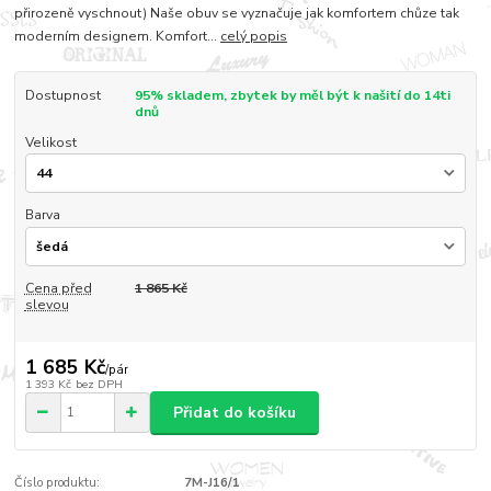
přirozeně vyschnout) Naše obuv se vyznačuje jak komfortem chůze tak
moderním designem. Komfort...
celý popis
Dostupnost
95% skladem, zbytek by měl být k našití do 14ti
dnů
Velikost
Barva
Cena před
1 865 Kč
slevou
1 685 Kč
/
pár
1 393 Kč
bez DPH
Přidat do košíku
Číslo produktu:
7M-J16/1