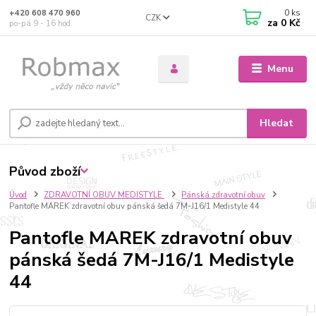
0
ks
+420 608 470 960
CZK
za
0 Kč
po-pá 9 - 16 hod.
Menu
Hledat
Původ zboží
Úvod
ZDRAVOTNÍ OBUV MEDISTYLE
Pánská zdravotní obuv
Pantofle MAREK zdravotní obuv pánská šedá 7M-J16/1 Medistyle 44
Pantofle MAREK zdravotní obuv
pánská šedá 7M-J16/1 Medistyle
44