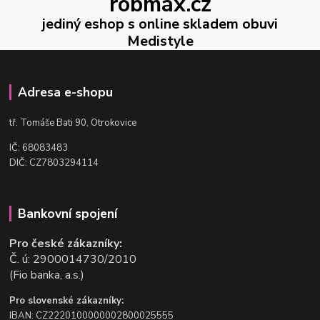
robmax.cz
jediný eshop s online skladem obuvi
Medistyle
Adresa e-shopu
t
ř. Tomáše Bati 90, Otrokovice
IČ: 68083483
DIČ: CZ7803294114
Bankovní spojení
Pro české zákazníky:
Č. ú: 2900014730/2010
(Fio banka, a.s.)
Pro slovenské zákazníky:
IBAN: CZ2220100000002800025555