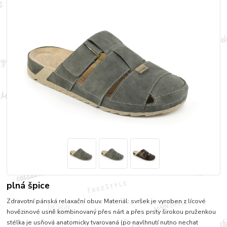
plná špice
Zdravotní pánská relaxační obuv. Materiál: svršek je vyroben z lícové
hovězinové usně kombinovaný přes nárt a přes prsty širokou pruženkou
stélka je usňová anatomicky tvarovaná (po navlhnutí nutno nechat