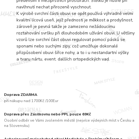
především v meziprstních prostorách. Stélku je nutné při
navlhnutí nechat přirozeně vyschnout.
K výrobě svrchní části obuvi se opět používá výhradně velmi
kvalitní lícová useň, jejíž předností je měkkost a prodyšnost,
zároveň je pevná takže je zamezeno nežádoucímu
roztahování svršku při dlouhodobém užívání obuvi. U většiny
vzorů lze svrchní část obuvi regulovat pomocí pásků se
sponami nebo suchými zipy, což umožňuje dokonalé
přizpůsobení obuvi šířce nohy, a to i u nestandartní výšky
a tvaru nártu, event. dalších ortopedických vad.
Doprava ZDARMA
při nákupu nad 1700Kč /100Eur
Doprava přes Zásilkovnu nebo PPL pouze 69Kč
Osobní odběr ve Vámi zvoleném městě (nejvíce výdejních míst v Česku a
na Slovensku)
Autorizovaný maloobchod obuvi Medistyle s širokým výběrem a