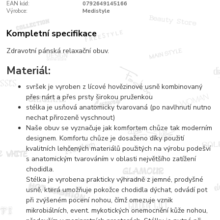
EAN kód:
0792649145166
Výrobce:
Medistyle
Kompletní specifikace
Zdravotní pánská relaxační obuv.
Materiál:
svršek je vyroben z lícové hovězinové usně kombinovaný
přes nárt a přes prsty širokou pruženkou
stélka je usňová anatomicky tvarovaná (po navlhnutí nutno
nechat přirozeně vyschnout)
Naše obuv se vyznačuje jak komfortem chůze tak moderním
designem. Komfortu chůze je dosaženo díky použití
kvalitních lehčených materiálů použitých na výrobu podešví
s anatomickým tvarováním v oblasti největšího zatížení
chodidla.
Stélka je vyrobena prakticky výhradně z jemné, prodyšné
usně, která umožňuje pokožce chodidla dýchat, odvádí pot
při zvýšeném pocení nohou, čímž omezuje vznik
mikrobiálních, event. mykotických onemocnění kůže nohou,