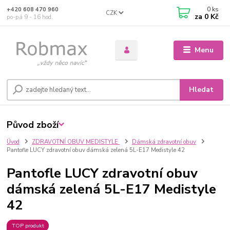
0
ks
+420 608 470 960
CZK
za
0 Kč
po-pá 9 - 16 hod.
Menu
Hledat
Původ zboží
Úvod
ZDRAVOTNÍ OBUV MEDISTYLE
Dámská zdravotní obuv
Pantofle LUCY zdravotní obuv dámská zelená 5L-E17 Medistyle 42
Pantofle LUCY zdravotní obuv
dámská zelená 5L-E17 Medistyle
42
TOP produkt