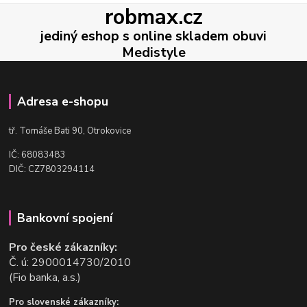
robmax.cz
jediný eshop s online skladem obuvi
Medistyle
Adresa e-shopu
t
ř. Tomáše Bati 90, Otrokovice
IČ: 68083483
DIČ: CZ7803294114
Bankovní spojení
Pro české zákazníky:
Č. ú: 2900014730/2010
(Fio banka, a.s.)
Pro slovenské zákazníky: