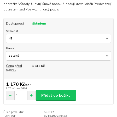
podrážka Výhody: Ulevují únavě nohou Zlepšují krevní oběh Předcházejí
bolestem zad Poskytují ...
celý popis
Dostupnost
Skladem
Velikost
Barva
Cena před
1 315 Kč
slevou
1 170 Kč
/
pár
967 Kč
bez DPH
Přidat do košíku
Číslo produktu:
5L-E17
EAN kód:
0710497239141