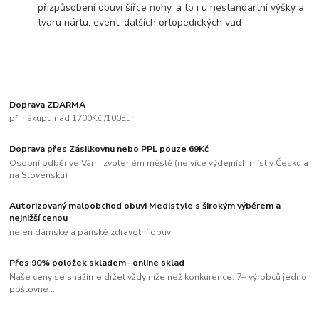
přizpůsobení obuvi šířce nohy, a to i u nestandartní výšky a
tvaru nártu, event. dalších ortopedických vad
Doprava ZDARMA
při nákupu nad 1700Kč /100Eur
Doprava přes Zásilkovnu nebo PPL pouze 69Kč
Osobní odběr ve Vámi zvoleném městě (nejvíce výdejních míst v Česku a
na Slovensku)
Autorizovaný maloobchod obuvi Medistyle s širokým výběrem a
nejnižší cenou
nejen dámské a pánské zdravotní obuvi
Přes 90% položek skladem- online sklad
Naše ceny se snažíme držet vždy níže než konkurence. 7+ výrobců jedno
poštovné....