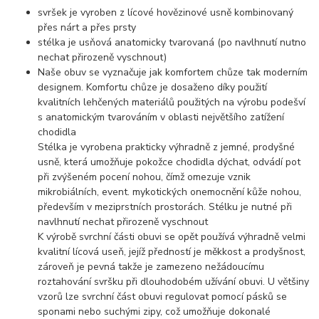
svršek je vyroben z lícové hovězinové usně kombinovaný
přes nárt a přes prsty
stélka je usňová anatomicky tvarovaná (po navlhnutí nutno
nechat přirozeně vyschnout)
Naše obuv se vyznačuje jak komfortem chůze tak moderním
designem. Komfortu chůze je dosaženo díky použití
kvalitních lehčených materiálů použitých na výrobu podešví
s anatomickým tvarováním v oblasti největšího zatížení
chodidla
Stélka je vyrobena prakticky výhradně z jemné, prodyšné
usně, která umožňuje pokožce chodidla dýchat, odvádí pot
při zvýšeném pocení nohou, čímž omezuje vznik
mikrobiálních, event. mykotických onemocnění kůže nohou,
především v meziprstních prostorách. Stélku je nutné při
navlhnutí nechat přirozeně vyschnout
K výrobě svrchní části obuvi se opět používá výhradně velmi
kvalitní lícová useň, jejíž předností je měkkost a prodyšnost,
zároveň je pevná takže je zamezeno nežádoucímu
roztahování svršku při dlouhodobém užívání obuvi. U většiny
vzorů lze svrchní část obuvi regulovat pomocí pásků se
sponami nebo suchými zipy, což umožňuje dokonalé