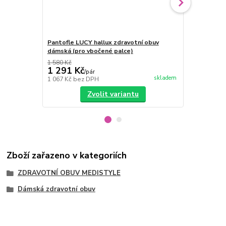
Pantofle LUCY hallux zdravotní obuv
Pantofle LU
dámská (pro vbočené palce)
Medistyle
1 580 Kč
1 315 Kč
1 291 Kč
1 173 Kč
/
pár
skladem
1 067 Kč
bez DPH
969 Kč
bez 
Zvolit variantu
Zboží zařazeno v kategoriích
ZDRAVOTNÍ OBUV MEDISTYLE
Dámská zdravotní obuv