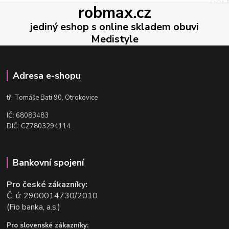
robmax.cz
jediný eshop s online skladem obuvi
Medistyle
Adresa e-shopu
t
ř. Tomáše Bati 90, Otrokovice
IČ: 68083483
DIČ: CZ7803294114
Bankovní spojení
Pro české zákazníky:
Č. ú: 2900014730/2010
(Fio banka, a.s.)
Pro slovenské zákazníky: