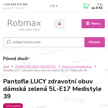
0
ks
+420 608 470 960
CZK
za
0 Kč
po-pá 9 - 16 hod.
Menu
Hledat
Původ zboží
Úvod
ZDRAVOTNÍ OBUV MEDISTYLE
Dámská zdravotní obuv
Pantofle LUCY zdravotní obuv dámská zelená 5L-E17 Medistyle 39
Pantofle LUCY zdravotní obuv
dámská zelená 5L-E17 Medistyle
39
TOP produkt