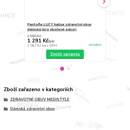
Pantofle LUCY hallux zdravotní obuv
Pantofle LU
dámská (pro vbočené palce)
Medistyle
1 580 Kč
1 315 Kč
1 291 Kč
1 173 Kč
/
pár
skladem
1 067 Kč
bez DPH
969 Kč
bez 
Zvolit variantu
Zboží zařazeno v kategoriích
ZDRAVOTNÍ OBUV MEDISTYLE
Dámská zdravotní obuv