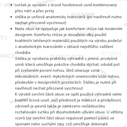
svršek je vyroben z lícové hovězinové usně kombinovaný
přes nárt a přes prsty
stélka je usňová anatomicky tvarovaná (po navlhnutí nutno
nechat přirozeně vyschnout)
Naše obuv se vyznačuje jak komfortem chůze tak moderním
designem. Komfortu chůze je dosaženo díky použití
kvalitních lehčených materiálů použitých na výrobu podešví
s anatomickým tvarováním v oblasti největšího zatížení
chodidla
Stélka je vyrobena prakticky výhradně z jemné, prodyšné
usně, která umožňuje pokožce chodidla dýchat, odvádí pot
při zvýšeném pocení nohou, čímž omezuje vznik
mikrobiálních, event. mykotických onemocnění kůže nohou,
především v meziprstních prostorách. Stélku je nutné při
navlhnutí nechat přirozeně vyschnout
K výrobě svrchní části obuvi se opět používá výhradně velmi
kvalitní lícová useň, jejíž předností je měkkost a prodyšnost,
zároveň je pevná takže je zamezeno nežádoucímu
roztahování svršku při dlouhodobém užívání obuvi. U většiny
vzorů lze svrchní část obuvi regulovat pomocí pásků se
sponami nebo suchými zipy, což umožňuje dokonalé