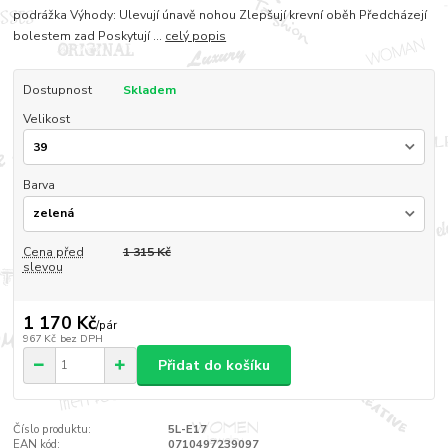
podrážka Výhody: Ulevují únavě nohou Zlepšují krevní oběh Předcházejí
bolestem zad Poskytují ...
celý popis
Dostupnost
Skladem
Velikost
Barva
Cena před
1 315 Kč
slevou
1 170 Kč
/
pár
967 Kč
bez DPH
Přidat do košíku
Číslo produktu:
5L-E17
EAN kód:
0710497239097