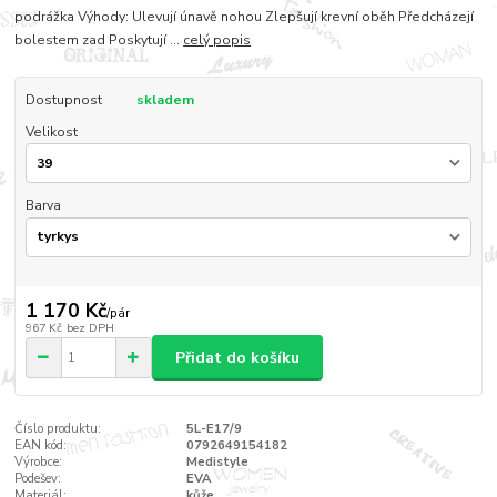
podrážka Výhody: Ulevují únavě nohou Zlepšují krevní oběh Předcházejí
bolestem zad Poskytují ...
celý popis
Dostupnost
skladem
Velikost
Barva
1 170 Kč
/
pár
967 Kč
bez DPH
Přidat do košíku
Číslo produktu:
5L-E17/9
EAN kód:
0792649154182
Výrobce:
Medistyle
Podešev:
EVA
Materiál:
kůže