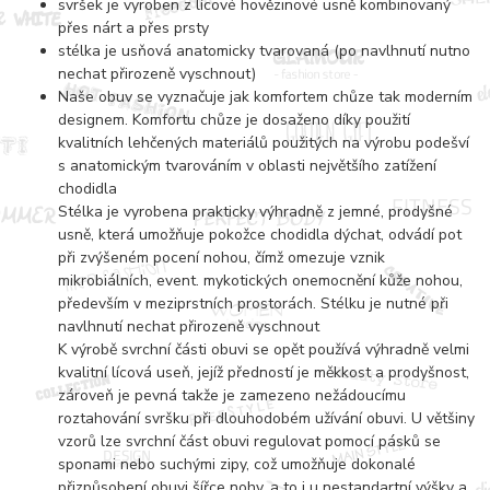
svršek je vyroben z lícové hovězinové usně kombinovaný
přes nárt a přes prsty
stélka je usňová anatomicky tvarovaná (po navlhnutí nutno
nechat přirozeně vyschnout)
Naše obuv se vyznačuje jak komfortem chůze tak moderním
designem. Komfortu chůze je dosaženo díky použití
kvalitních lehčených materiálů použitých na výrobu podešví
s anatomickým tvarováním v oblasti největšího zatížení
chodidla
Stélka je vyrobena prakticky výhradně z jemné, prodyšné
usně, která umožňuje pokožce chodidla dýchat, odvádí pot
při zvýšeném pocení nohou, čímž omezuje vznik
mikrobiálních, event. mykotických onemocnění kůže nohou,
především v meziprstních prostorách. Stélku je nutné při
navlhnutí nechat přirozeně vyschnout
K výrobě svrchní části obuvi se opět používá výhradně velmi
kvalitní lícová useň, jejíž předností je měkkost a prodyšnost,
zároveň je pevná takže je zamezeno nežádoucímu
roztahování svršku při dlouhodobém užívání obuvi. U většiny
vzorů lze svrchní část obuvi regulovat pomocí pásků se
sponami nebo suchými zipy, což umožňuje dokonalé
přizpůsobení obuvi šířce nohy, a to i u nestandartní výšky a