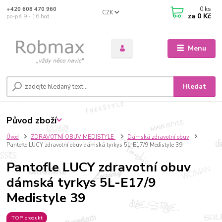
0
ks
+420 608 470 960
CZK
za
0 Kč
po-pá 9 - 16 hod.
Menu
Hledat
Původ zboží
Úvod
ZDRAVOTNÍ OBUV MEDISTYLE
Dámská zdravotní obuv
Pantofle LUCY zdravotní obuv dámská tyrkys 5L-E17/9 Medistyle 39
Pantofle LUCY zdravotní obuv
dámská tyrkys 5L-E17/9
Medistyle 39
TOP produkt