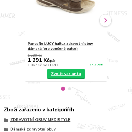
Pantofle LUCY hallux zdravotní obuv
Pantofle LU
dámská (pro vbočené palce)
Medistyle
1 580 Kč
1 315 Kč
1 291 Kč
1 173 Kč
/
pár
skladem
1 067 Kč
bez DPH
969 Kč
bez 
Zvolit variantu
Zboží zařazeno v kategoriích
ZDRAVOTNÍ OBUV MEDISTYLE
Dámská zdravotní obuv