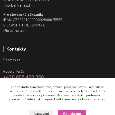
(Fio banka, a.s.)
Pro slovenské zákazníky:
IBAN: CZ2220100000002800025555
BIC/SWIFT: FIOBCZPPXXX
(Fio banka, a.s.)
Kontakty
Robmax.cz
Robert Horák
+420 608 470 960
po-pá 9 - 16 hod.
Pro základní funkčnost, zpříjemnění používání webu, analytické
účely a v případě udělení souhlasu také pro účely cílení reklamy
info@robmax.cz
využíváme soubory cookies. Nastavení vlastních preferencí
cookies můžete kdykoli upravit odkazem ve spodní části stránek.
Souhlasím
Nastavení