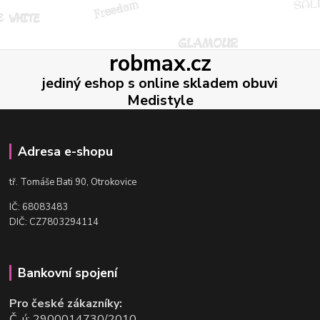
robmax.cz
jediný eshop s online skladem obuvi
Medistyle
Adresa e-shopu
t
ř. Tomáše Bati 90, Otrokovice
IČ: 68083483
DIČ: CZ7803294114
Bankovní spojení
Pro české zákazníky:
Č. ú: 2900014730/2010