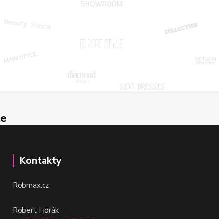
le
Kontakty
Robmax.cz
Robert Horák