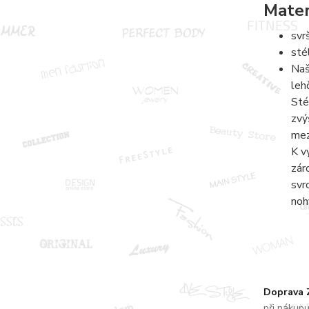
Mater
svr
sté
Naš
leh
Sté
zvý
mez
K v
zár
svr
noh
Doprava
při nákup