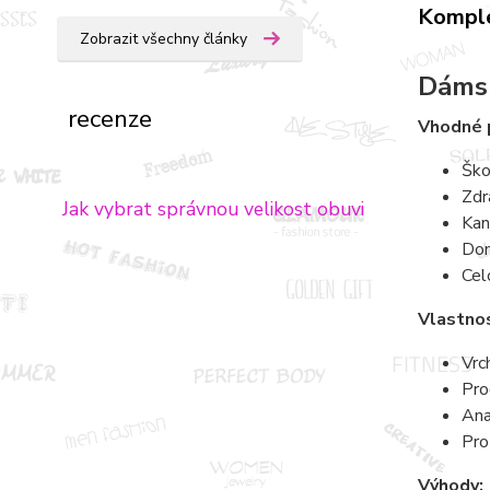
Komple
Zobrazit všechny články
Dámsk
recenze
Vhodné 
Ško
Zdr
Jak vybrat správnou velikost obuvi
Kan
Dom
Cel
Vlastnos
Vrc
Pro
Ana
Pro
Výhody: