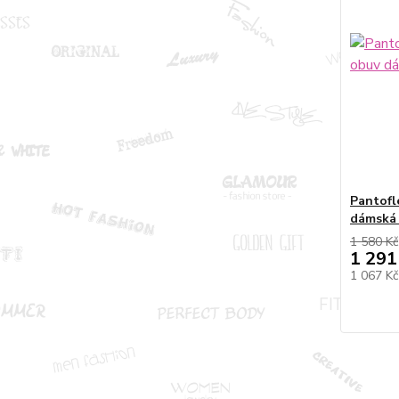
Pantofl
dámská 
1 580 Kč
1 291
1 067 K