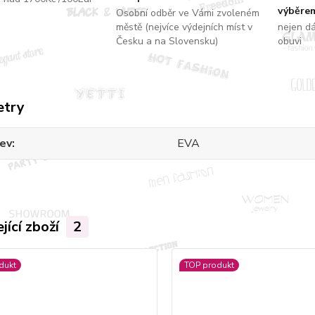
výběrem
Osobní odběr ve Vámi zvoleném
městě (nejvíce výdejních míst v
nejen d
Česku a na Slovensku)
obuvi
etry
ev
EVA
jící zboží
2
dukt
TOP produkt