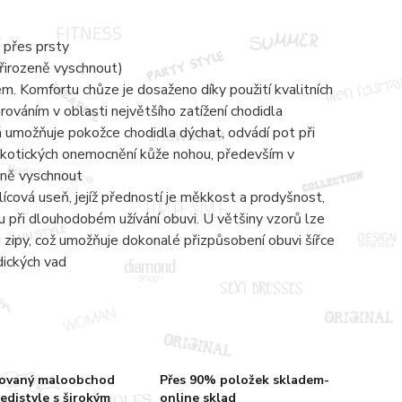
 přes prsty
přirozeně vyschnout)
 Komfortu chůze je dosaženo díky použití kvalitních
ováním v oblasti největšího zatížení chodidla
á umožňuje pokožce chodidla dýchat, odvádí pot při
ykotických onemocnění kůže nohou, především v
zeně vyschnout
lícová useň, jejíž předností je měkkost a prodyšnost,
 při dlouhodobém užívání obuvi. U většiny vzorů lze
zipy, což umožňuje dokonalé přizpůsobení obuvi šířce
dických vad
zovaný maloobchod
Přes 90% položek skladem-
edistyle s širokým
online sklad