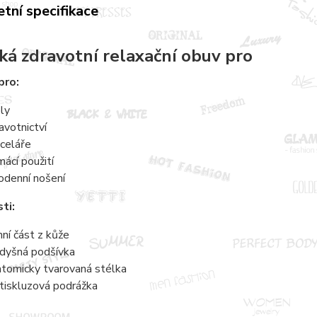
tní specifikace
á zdravotní relaxační obuv pro
pro:
ly
avotnictví
celáře
ácí použití
odenní nošení
ti:
hní část z kůže
dyšná podšívka
tomicky tvarovaná stélka
tiskluzová podrážka