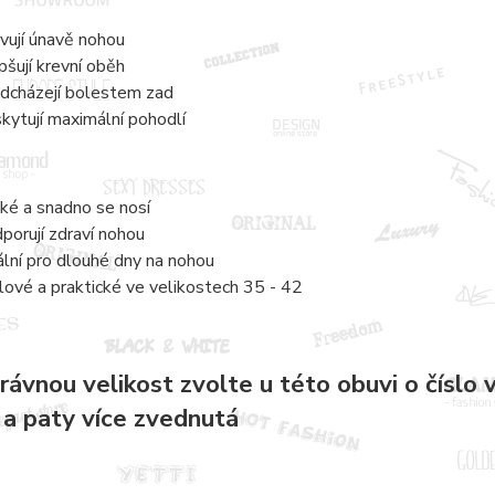
vují únavě nohou
pšují krevní oběh
dcházejí bolestem zad
kytují maximální pohodlí
ké a snadno se nosí
porují zdraví nohou
ální pro dlouhé dny na nohou
lové a praktické ve velikostech 35 - 42
rávnou velikost zvolte u této obuvi o číslo vě
 a paty více zvednutá