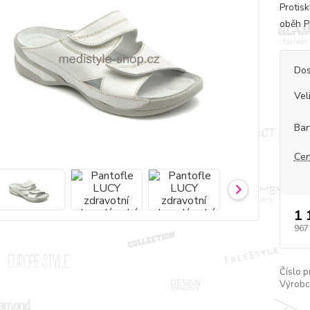
Protis
oběh P
Dos
Vel
Bar
Cen
1 
967
Číslo p
Výrobc