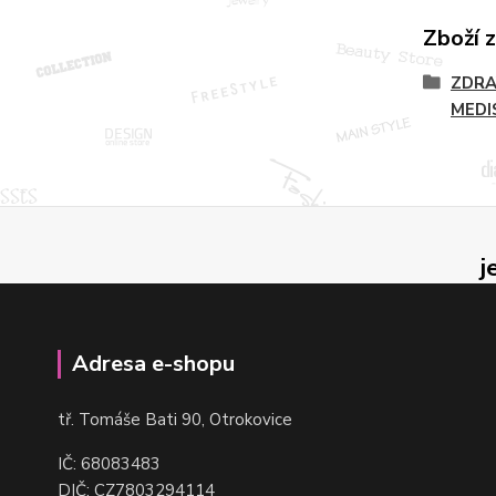
Zboží 
ZDRA
MEDI
j
Adresa e-shopu
t
ř. Tomáše Bati 90, Otrokovice
IČ: 68083483
DIČ: CZ7803294114