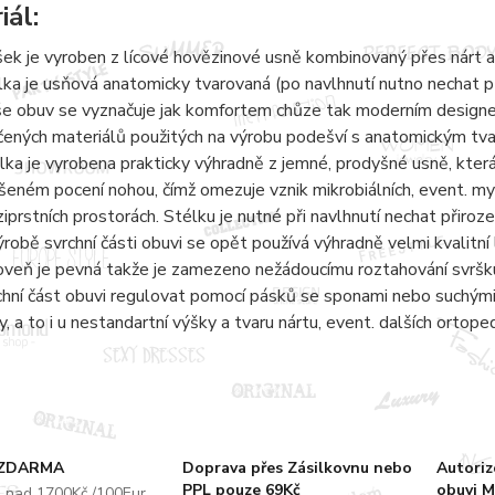
iál:
šek je vyroben z lícové hovězinové usně kombinovaný přes nárt a
lka je usňová anatomicky tvarovaná (po navlhnutí nutno nechat 
e obuv se vyznačuje jak komfortem chůze tak moderním designem.
čených materiálů použitých na výrobu podešví s anatomickým tvar
lka je vyrobena prakticky výhradně z jemné, prodyšné usně, kter
šeném pocení nohou, čímž omezuje vznik mikrobiálních, event. m
iprstních prostorách. Stélku je nutné při navlhnutí nechat přiro
ýrobě svrchní části obuvi se opět používá výhradně velmi kvalitní 
oveň je pevná takže je zamezeno nežádoucímu roztahování svršku
chní část obuvi regulovat pomocí pásků se sponami nebo suchými 
y, a to i u nestandartní výšky a tvaru nártu, event. dalších ortope
 ZDARMA
Doprava přes Zásilkovnu nebo
Autori
PPL pouze 69Kč
obuvi M
u nad 1700Kč /100Eur