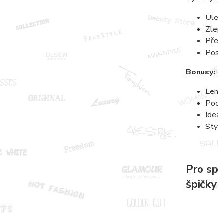
Ule
Zle
Pře
Pos
Bonusy:
Leh
Pod
Ide
Sty
Pro sp
špičky