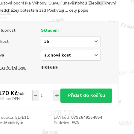
kluzová podrážka Výhody: Ulevují únavě nohou Zlepšují krevní
ředcházejí bolestem zad Poskytují ...
celý popis
tupnost
Skladem
ikost
va
a před slevou
1 315 Kč
170 Kč
/
pár
Přidat do košíku
 Kč
bez DPH
roduktu:
5L-E11
EAN kód:
0792649154854
e:
Medistyle
Podešev:
EVA