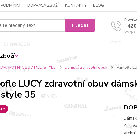
 PODMÍNKY
DOPRAVA ZBOŽÍ
KONTAKTY
BLOG
Nevíte
Hledat
+420
po-pá 
zboží
ZDRAVOTNÍ OBUV MEDISTYLE
Dámská zdravotní obuv
Pantofle L
ofle LUCY zdravotní obuv dámsk
style 35
DOPR
ukt
Dámská
Zdravo
Vrchní