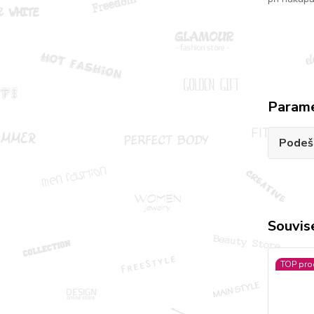
Param
Podeš
Souvise
TOP pro