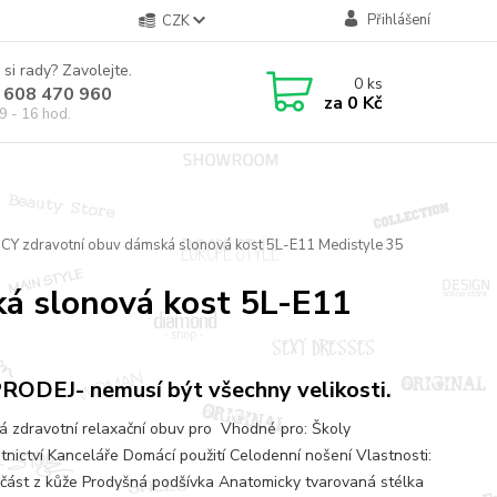
Přihlášení
CZK
 si rady? Zavolejte.
0
ks
 608 470 960
za
0 Kč
9 - 16 hod.
UCY zdravotní obuv dámská slonová kost 5L-E11 Medistyle 35
á slonová kost 5L-E11
ODEJ- nemusí být všechny velikosti.
 zdravotní relaxační obuv pro Vhodné pro: Školy
tnictví Kanceláře Domácí použití Celodenní nošení Vlastnosti:
 část z kůže Prodyšná podšívka Anatomicky tvarovaná stélka