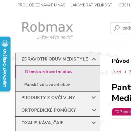
PROČ OBJEDNÁVAT U NÁS
JAK VYBRAT VELIKOST
OBCH.
ZDRAVOTNÍ OBUV MEDISTYLE
Původ 
Dámská zdravotní obuv
Úvod
Pant
Pánská zdravotní obuv
Medi
PRODUKTY Z OVČÍ VLNY
ORTOPEDICKÉ POMŮCKY
TOP prod
OXALIS KÁVA, ČAJE