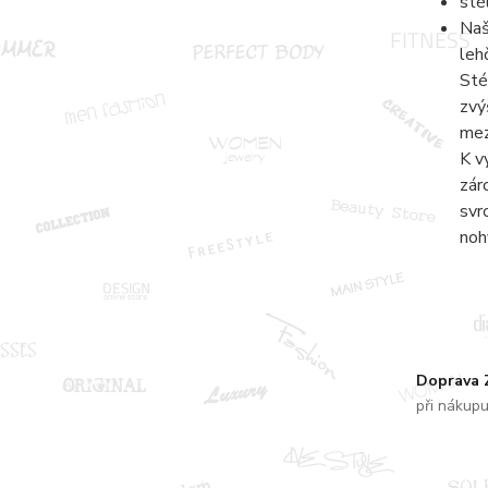
sté
Naš
leh
Sté
zvý
mez
K v
zár
svr
noh
Doprava
při nákup