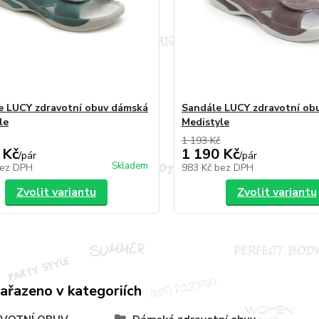
e LUCY zdravotní obuv dámská
Sandále LUCY zdravotní ob
le
Medistyle
1 193 Kč
 Kč
1 190 Kč
/
pár
/
pár
Skladem
ez DPH
983 Kč
bez DPH
Zvolit variantu
Zvolit variantu
zařazeno v kategoriích