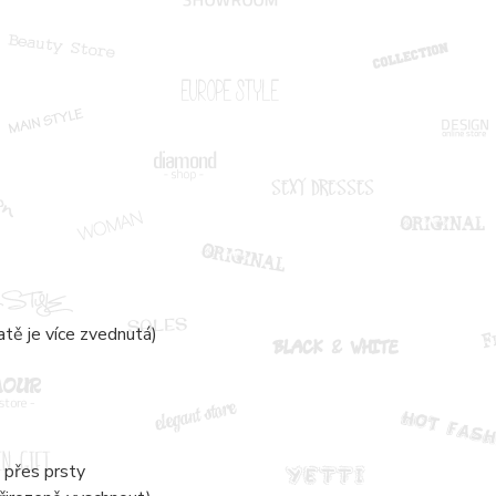
atě je více zvednutá)
 přes prsty