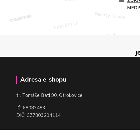
ZDRA
MEDI
j
Adresa e-shopu
t
ř. Tomáše Bati 90, Otrokovice
IČ: 68083483
DIČ: CZ7803294114