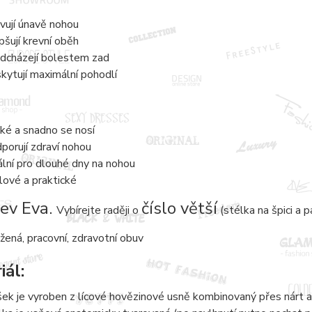
vují únavě nohou
pšují krevní oběh
dcházejí bolestem zad
kytují maximální pohodlí
ké a snadno se nosí
porují zdraví nohou
ální pro dlouhé dny na nohou
lové a praktické
ev Eva.
číslo větší
Vybírejte raději o
(stélka na špici a p
žená, pracovní, zdravotní obuv
iál:
šek je vyroben z lícové hovězinové usně kombinovaný přes nárt a