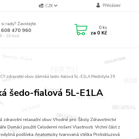
Přihlášení
CZK
 si rady? Zavolejte.
0
ks
 608 470 960
za
0 Kč
9 - 16 hod.
UCY zdravotní obuv dámská šedo-fialová 5L-E1LA Medistyle 39
á šedo-fialová 5L-E1LA
 zdravotní relaxační obuv Vhodné pro: Školy Zdravotnictví
áře Domácí použití Celodenní nošení Vlastnosti: Vrchní část z
rodyšná podšívka Anatomicky tvarovaná stélka Protiskluzová