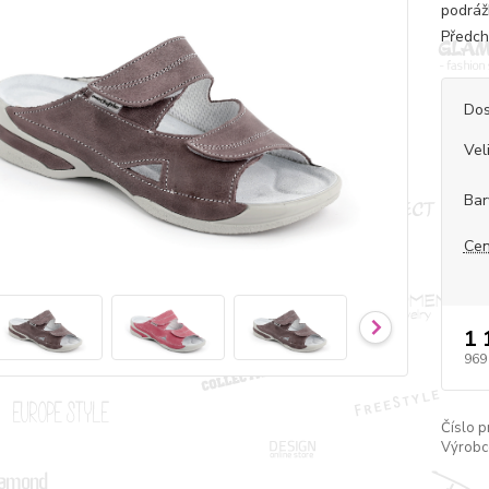
podráž
Předch
Dos
Vel
Bar
Cen
1 
969
Číslo p
Výrobc