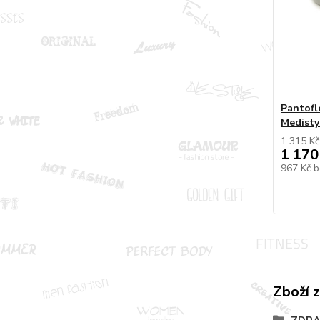
Pantofl
Medisty
1 315 Kč
1 170
967 Kč
b
Zboží 