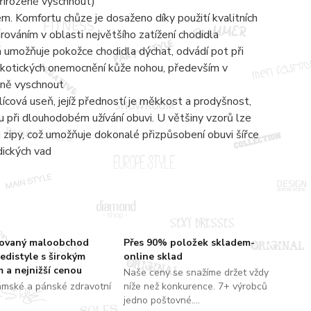
přirozeně vyschnout)
 Komfortu chůze je dosaženo díky použití kvalitních
ováním v oblasti největšího zatížení chodidla
á umožňuje pokožce chodidla dýchat, odvádí pot při
ykotických onemocnění kůže nohou, především v
zeně vyschnout
lícová useň, jejíž předností je měkkost a prodyšnost,
 při dlouhodobém užívání obuvi. U většiny vzorů lze
zipy, což umožňuje dokonalé přizpůsobení obuvi šířce
dických vad
zovaný maloobchod
Přes 90% položek skladem-
edistyle s širokým
online sklad
 a nejnižší cenou
Naše ceny se snažíme držet vždy
ámské a pánské zdravotní
níže než konkurence. 7+ výrobců
jedno poštovné....