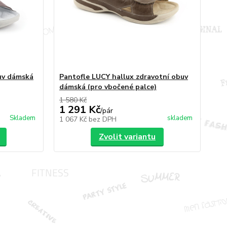
uv dámská
Pantofle LUCY hallux zdravotní obuv
dámská (pro vbočené palce)
1 580 Kč
1 291 Kč
/
pár
Skladem
skladem
1 067 Kč
bez DPH
Zvolit variantu