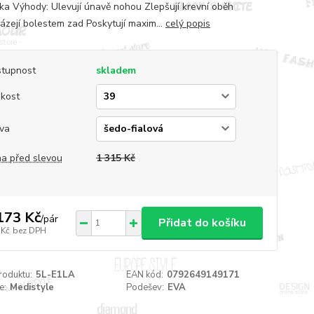
ka Výhody: Ulevují únavě nohou Zlepšují krevní oběh
ázejí bolestem zad Poskytují maxim...
celý popis
tupnost
skladem
ikost
va
a před slevou
1 315 Kč
173 Kč
/
pár
Přidat do košíku
 Kč
bez DPH
roduktu:
5L-E1LA
EAN kód:
0792649149171
e:
Medistyle
Podešev:
EVA