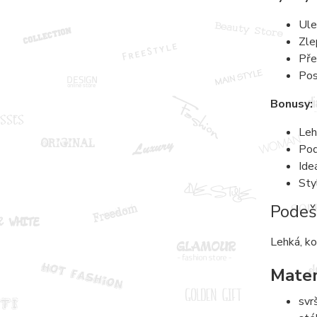
Ule
Zle
Pře
Pos
Bonusy:
Leh
Pod
Ide
Sty
Podeš
Lehká, ko
Mater
svr