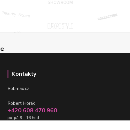
le
Kontakty
Robmax.cz
Robert Horák
+420 608 470 960
po-pá 9 - 16 hod.
info@robmax.cz