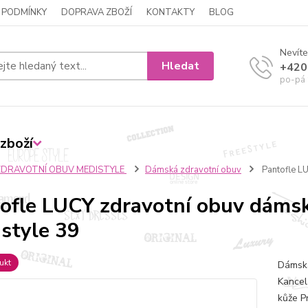
 PODMÍNKY
DOPRAVA ZBOŽÍ
KONTAKTY
BLOG
Nevíte
Hledat
+420
po-pá 
zboží
ZDRAVOTNÍ OBUV MEDISTYLE
Dámská zdravotní obuv
Pantofle L
ofle LUCY zdravotní obuv dámsk
style 39
ukt
Dámská
Kancel
kůže P