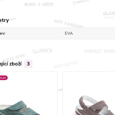
etry
ev
EVA
jící zboží
3
dukt