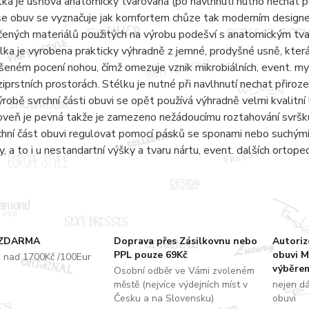
lka je usňová anatomicky tvarovaná (po navlhnutí nutno nechat 
e obuv se vyznačuje jak komfortem chůze tak moderním designem.
čených materiálů použitých na výrobu podešví s anatomickým tvar
lka je vyrobena prakticky výhradně z jemné, prodyšné usně, kter
šeném pocení nohou, čímž omezuje vznik mikrobiálních, event. m
iprstních prostorách. Stélku je nutné při navlhnutí nechat přiro
ýrobě svrchní části obuvi se opět používá výhradně velmi kvalitní 
oveň je pevná takže je zamezeno nežádoucímu roztahování svršku
chní část obuvi regulovat pomocí pásků se sponami nebo suchými 
y, a to i u nestandartní výšky a tvaru nártu, event. dalších ortope
 ZDARMA
Doprava přes Zásilkovnu nebo
Autori
PPL pouze 69Kč
obuvi M
u nad 1700Kč /100Eur
výběrem
Osobní odběr ve Vámi zvoleném
městě (nejvíce výdejních míst v
nejen d
Česku a na Slovensku)
obuvi