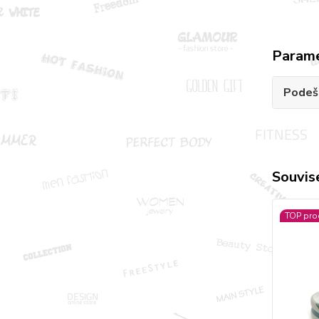
Param
Podeš
Souvise
TOP pro