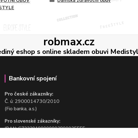
VOTNÍ OBUV
Dámská zdravotní obuv
STYLE
robmax.cz
ediný eshop s online skladem obuvi Medisty
Bankovní spojení
Pro české zákazníky:
Č. ú: 2900014730/2010
(Fio banka, a.s.)
Pro slovenské zákazníky:
IBAN: CZ2220100000002800025555
BIC/SWIFT: FIOBCZPPXXX