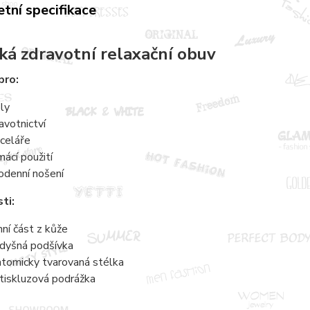
tní specifikace
á zdravotní relaxační obuv
pro:
ly
avotnictví
celáře
ácí použití
odenní nošení
ti:
hní část z kůže
dyšná podšívka
tomicky tvarovaná stélka
tiskluzová podrážka