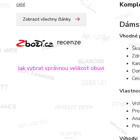
Komple
celé
Zobrazit všechny články
Dámsk
Vhodné 
recenze
Ško
Zdr
Kan
Jak vybrat správnou velikost obuvi
Dom
Cel
Vlastnos
Vrc
Pro
Ana
Pro
Výhody: