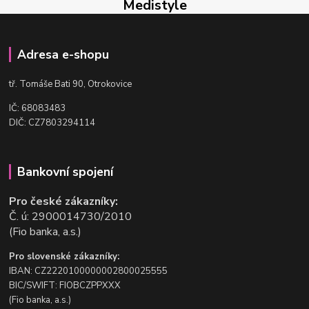
Medistyle
Adresa e-shopu
t
ř. Tomáše Bati 90, Otrokovice
IČ: 68083483
DIČ: CZ7803294114
Bankovní spojení
Pro české zákazníky:
Č. ú: 2900014730/2010
(Fio banka, a.s.)
Pro slovenské zákazníky:
IBAN: CZ2220100000002800025555
BIC/SWIFT: FIOBCZPPXXX
(Fio banka, a.s.)