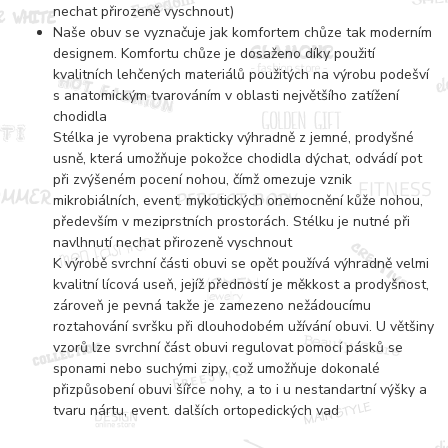
nechat přirozeně vyschnout)
Naše obuv se vyznačuje jak komfortem chůze tak moderním
designem. Komfortu chůze je dosaženo díky použití
kvalitních lehčených materiálů použitých na výrobu podešví
s anatomickým tvarováním v oblasti největšího zatížení
chodidla
Stélka je vyrobena prakticky výhradně z jemné, prodyšné
usně, která umožňuje pokožce chodidla dýchat, odvádí pot
při zvýšeném pocení nohou, čímž omezuje vznik
mikrobiálních, event. mykotických onemocnění kůže nohou,
především v meziprstních prostorách. Stélku je nutné při
navlhnutí nechat přirozeně vyschnout
K výrobě svrchní části obuvi se opět používá výhradně velmi
kvalitní lícová useň, jejíž předností je měkkost a prodyšnost,
zároveň je pevná takže je zamezeno nežádoucímu
roztahování svršku při dlouhodobém užívání obuvi. U většiny
vzorů lze svrchní část obuvi regulovat pomocí pásků se
sponami nebo suchými zipy, což umožňuje dokonalé
přizpůsobení obuvi šířce nohy, a to i u nestandartní výšky a
tvaru nártu, event. dalších ortopedických vad