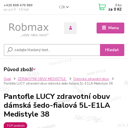
0
ks
+420 608 470 960
CZK
za
0 Kč
po-pá 9 - 16 hod.
Menu
Hledat
Původ zboží
Úvod
ZDRAVOTNÍ OBUV MEDISTYLE
Dámská zdravotní obuv
Pantofle LUCY zdravotní obuv dámská šedo-fialová 5L-E1LA Medistyle 38
Pantofle LUCY zdravotní obuv
dámská šedo-fialová 5L-E1LA
Medistyle 38
TOP produkt