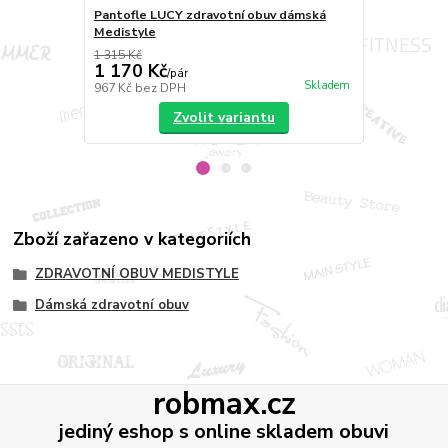
Pantofle LUCY zdravotní obuv dámská
Sandále LUC
Medistyle
Medistyle
1 315 Kč
1 193 Kč
1 170 Kč
1 190 Kč
/
pár
Skladem
967 Kč
bez DPH
983 Kč
bez 
Zvolit variantu
Zboží zařazeno v kategoriích
ZDRAVOTNÍ OBUV MEDISTYLE
Dámská zdravotní obuv
robmax.cz
jediný eshop s online skladem obuvi