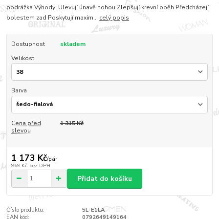
podrážka Výhody: Ulevují únavě nohou Zlepšují krevní oběh Předcházejí
bolestem zad Poskytují maxim...
celý popis
Dostupnost
skladem
Velikost
Barva
Cena před
1 315 Kč
slevou
1 173 Kč
/
pár
969 Kč
bez DPH
Přidat do košíku
Číslo produktu:
5L-E1LA
EAN kód:
0792649149164