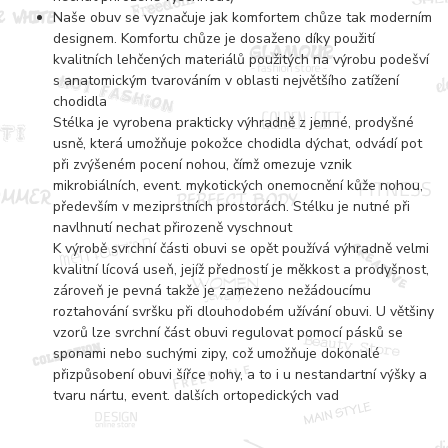
Naše obuv se vyznačuje jak komfortem chůze tak moderním
designem. Komfortu chůze je dosaženo díky použití
kvalitních lehčených materiálů použitých na výrobu podešví
s anatomickým tvarováním v oblasti největšího zatížení
chodidla
Stélka je vyrobena prakticky výhradně z jemné, prodyšné
usně, která umožňuje pokožce chodidla dýchat, odvádí pot
při zvýšeném pocení nohou, čímž omezuje vznik
mikrobiálních, event. mykotických onemocnění kůže nohou,
především v meziprstních prostorách. Stélku je nutné při
navlhnutí nechat přirozeně vyschnout
K výrobě svrchní části obuvi se opět používá výhradně velmi
kvalitní lícová useň, jejíž předností je měkkost a prodyšnost,
zároveň je pevná takže je zamezeno nežádoucímu
roztahování svršku při dlouhodobém užívání obuvi. U většiny
vzorů lze svrchní část obuvi regulovat pomocí pásků se
sponami nebo suchými zipy, což umožňuje dokonalé
přizpůsobení obuvi šířce nohy, a to i u nestandartní výšky a
tvaru nártu, event. dalších ortopedických vad