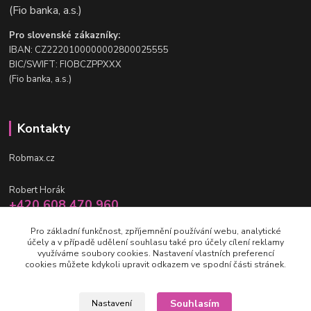
(Fio banka, a.s.)
Pro slovenské zákazníky:
IBAN: CZ2220100000002800025555
BIC/SWIFT: FIOBCZPPXXX
(Fio banka, a.s.)
Kontakty
Robmax.cz
Robert Horák
+420 608 470 960
po-pá 9 - 16 hod.
Pro základní funkčnost, zpříjemnění používání webu, analytické
účely a v případě udělení souhlasu také pro účely cílení reklamy
info@robmax.cz
využíváme soubory cookies. Nastavení vlastních preferencí
cookies můžete kdykoli upravit odkazem ve spodní části stránek.
Souhlasím
Nastavení