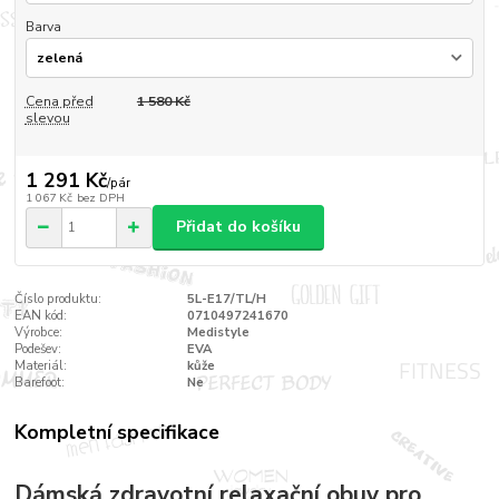
Barva
Cena před
1 580 Kč
slevou
1 291 Kč
/
pár
1 067 Kč
bez DPH
Přidat do košíku
Číslo produktu:
5L-E17/TL/H
EAN kód:
0710497241670
Výrobce:
Medistyle
Podešev:
EVA
Materiál:
kůže
Barefoot:
Ne
Kompletní specifikace
Dámská zdravotní relaxační obuv pro