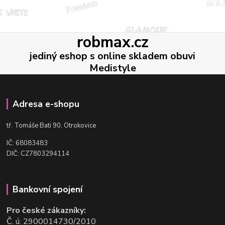
robmax.cz
jediný eshop s online skladem obuvi
Medistyle
Adresa e-shopu
t
ř. Tomáše Bati 90, Otrokovice
IČ: 68083483
DIČ: CZ7803294114
Bankovní spojení
Pro české zákazníky:
Č. ú: 2900014730/2010