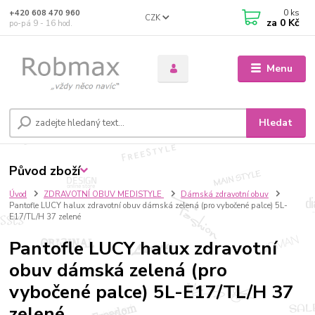
0
ks
+420 608 470 960
CZK
za
0 Kč
po-pá 9 - 16 hod.
Menu
Hledat
Původ zboží
Úvod
ZDRAVOTNÍ OBUV MEDISTYLE
Dámská zdravotní obuv
Pantofle LUCY halux zdravotní obuv dámská zelená (pro vybočené palce) 5L-
E17/TL/H 37 zelené
Pantofle LUCY halux zdravotní
obuv dámská zelená (pro
vybočené palce) 5L-E17/TL/H 37
zelené