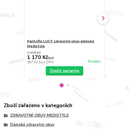
Pantofle LUCY zdravotní obuv dámská
Sandále LUC
Medistyle
Medistyle
1 315 Kč
1 193 Kč
1 170 Kč
1 190 Kč
/
pár
Skladem
967 Kč
bez DPH
983 Kč
bez 
Zvolit variantu
Zboží zařazeno v kategoriích
ZDRAVOTNÍ OBUV MEDISTYLE
Dámská zdravotní obuv