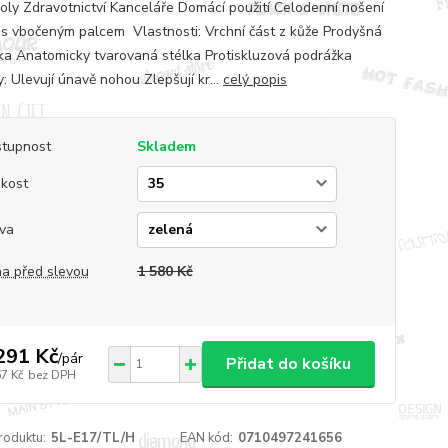
koly Zdravotnictví Kanceláře Domácí použití Celodenní nošení
s vbočeným palcem Vlastnosti: Vrchní část z kůže Prodyšná
ka Anatomicky tvarovaná stélka Protiskluzová podrážka
: Ulevují únavě nohou Zlepšují kr...
celý popis
tupnost
Skladem
ikost
va
a před slevou
1 580 Kč
291 Kč
/
pár
Přidat do košíku
67 Kč
bez DPH
roduktu:
5L-E17/TL/H
EAN kód:
0710497241656