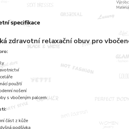
Výrobc
Materiá
tní specifikace
á zdravotní relaxační obuv pro vbočen
pro:
ly
avotnictví
celáře
ácí použití
odenní nošení
by s vbočeným palcem
ti:
hní část z kůže
dyšná podšívka