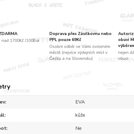
 ZDARMA
Doprava přes Zásilkovnu nebo
Autori
PPL pouze 69Kč
obuvi M
u nad 1700Kč /100Eur
výběrem
Osobní odběr ve Vámi zvoleném
městě (nejvíce výdejních míst v
nejen d
Česku a na Slovensku)
obuvi
etry
ev
EVA
ál
kůže
oot
Ne