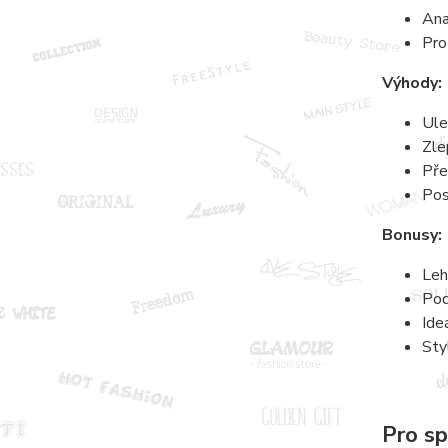
Ana
Pro
Výhody:
Ule
Zle
Pře
Pos
Bonusy:
Leh
Pod
Ide
Sty
Pro sp