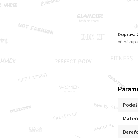
Doprava
při nákup
Param
Podeš
Materi
Baref