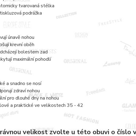
tomicky tvarovaná stélka
tiskluzová podrážka
vují únavě nohou
pšují krevní oběh
dcházejí bolestem zad
kytují maximální pohodlí
ké a snadno se nosí
porují zdraví nohou
ální pro dlouhé dny na nohou
lové a praktické ve velikostech 35 - 42
rávnou velikost zvolte u této obuvi o číslo vě