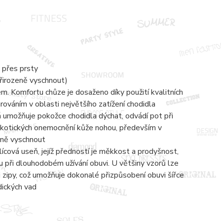
 přes prsty
přirozeně vyschnout)
 Komfortu chůze je dosaženo díky použití kvalitních
ováním v oblasti největšího zatížení chodidla
á umožňuje pokožce chodidla dýchat, odvádí pot při
ykotických onemocnění kůže nohou, především v
zeně vyschnout
lícová useň, jejíž předností je měkkost a prodyšnost,
 při dlouhodobém užívání obuvi. U většiny vzorů lze
zipy, což umožňuje dokonalé přizpůsobení obuvi šířce
dických vad