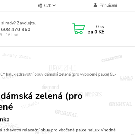
Přihlášení
CZK
 si rady? Zavolejte.
0
ks
 608 470 960
za
0 Kč
9 - 16 hod.
CY halux zdravotní obuv dámská zelená (pro vybočené palce) 5L-
 dámská zelená (pro
ené
nka
 zdravotní relaxační obuv pro vbočené palce hallux Vhodné