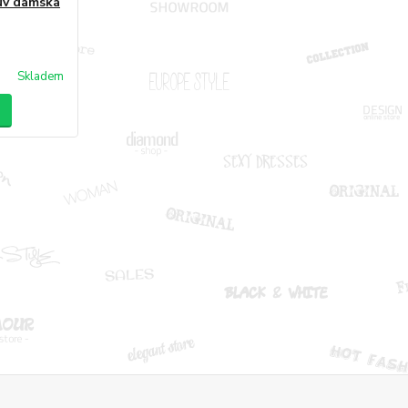
uv dámská
Skladem