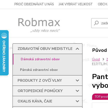
PROČ OBJEDNÁVAT U NÁS
JAK VYBRAT VELIKOST
OBCH.
ZDRAVOTNÍ OBUV MEDISTYLE
Původ 
Dámská zdravotní obuv
Úvod
E17/TL/H 
Pánská zdravotní obuv
Pant
PRODUKTY Z OVČÍ VLNY
vybo
ORTOPEDICKÉ POMŮCKY
TOP prod
OXALIS KÁVA, ČAJE