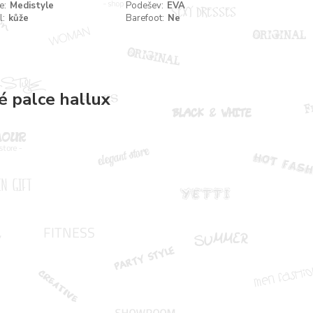
e:
Medistyle
Podešev:
EVA
l:
kůže
Barefoot:
Ne
é palce hallux