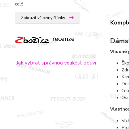
celé
Zobrazit všechny články
Komple
recenze
Dámsk
Vhodné 
Jak vybrat správnou velikost obuvi
Ško
Zdr
Kan
Dom
Cel
Oso
Vlastnos
Vrc
Pro