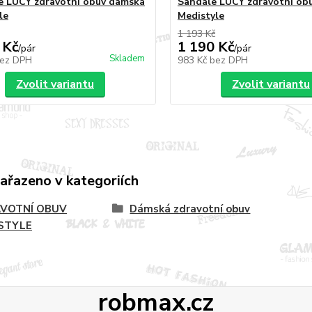
e LUCY zdravotní obuv dámská
Sandále LUCY zdravotní ob
le
Medistyle
1 193 Kč
 Kč
1 190 Kč
/
pár
/
pár
Skladem
ez DPH
983 Kč
bez DPH
Zvolit variantu
Zvolit variantu
zařazeno v kategoriích
VOTNÍ OBUV
Dámská zdravotní obuv
STYLE
robmax.cz