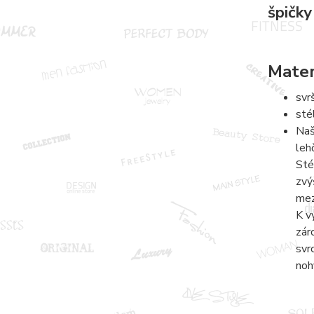
špičky
Mater
svr
sté
Naš
leh
Sté
zvý
mez
K v
zár
svr
noh