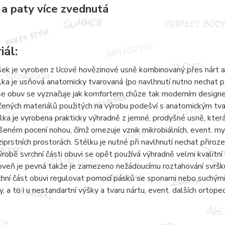
 a paty více zvednutá
iál:
šek je vyroben z lícové hovězinové usně kombinovaný přes nárt a
lka je usňová anatomicky tvarovaná (po navlhnutí nutno nechat 
e obuv se vyznačuje jak komfortem chůze tak moderním designem.
čených materiálů použitých na výrobu podešví s anatomickým tvar
lka je vyrobena prakticky výhradně z jemné, prodyšné usně, kter
šeném pocení nohou, čímž omezuje vznik mikrobiálních, event. m
iprstních prostorách. Stélku je nutné při navlhnutí nechat přiro
ýrobě svrchní části obuvi se opět používá výhradně velmi kvalitní 
oveň je pevná takže je zamezeno nežádoucímu roztahování svršku
chní část obuvi regulovat pomocí pásků se sponami nebo suchými 
y, a to i u nestandartní výšky a tvaru nártu, event. dalších ortope