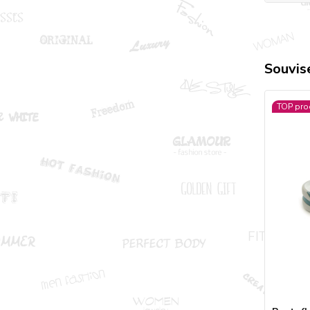
Souvise
TOP pro