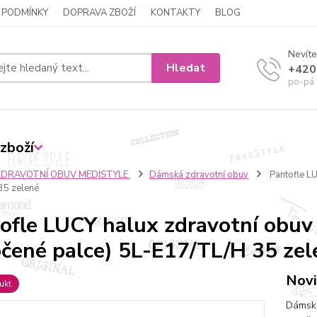
 PODMÍNKY
DOPRAVA ZBOŽÍ
KONTAKTY
BLOG
Nevíte
Hledat
+420
po-pá 
zboží
ZDRAVOTNÍ OBUV MEDISTYLE
Dámská zdravotní obuv
Pantofle LU
35 zelené
ofle LUCY halux zdravotní obuv
čené palce) 5L-E17/TL/H 35 zel
Novi
ukt
Dámská