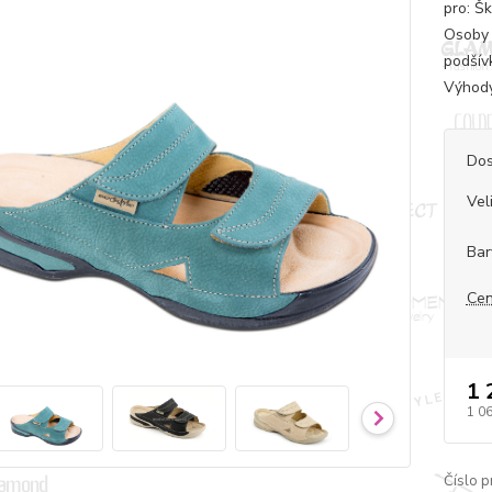
pro: Š
Osoby 
podšív
Výhody
Dos
Vel
Bar
Cen
1 
1 0
Číslo p