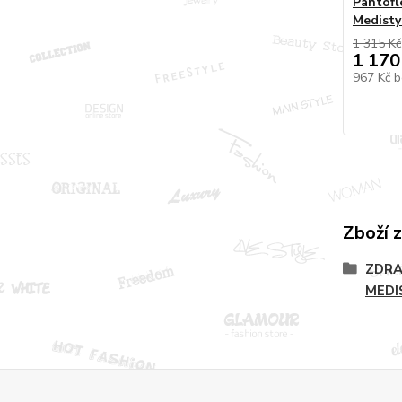
Pantofl
Medisty
1 315 Kč
1 170
967 Kč
b
Zboží 
ZDRA
MEDI