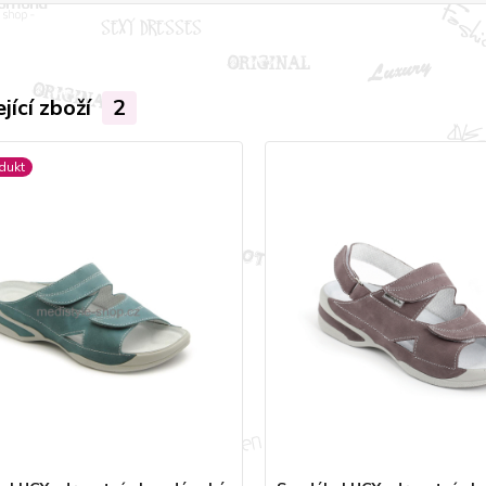
jící zboží
2
dukt