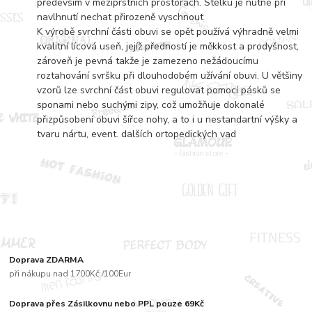
především v meziprstních prostorách. Stélku je nutné při
navlhnutí nechat přirozeně vyschnout
K výrobě svrchní části obuvi se opět používá výhradně velmi
kvalitní lícová useň, jejíž předností je měkkost a prodyšnost,
zároveň je pevná takže je zamezeno nežádoucímu
roztahování svršku při dlouhodobém užívání obuvi. U většiny
vzorů lze svrchní část obuvi regulovat pomocí pásků se
sponami nebo suchými zipy, což umožňuje dokonalé
přizpůsobení obuvi šířce nohy, a to i u nestandartní výšky a
tvaru nártu, event. dalších ortopedických vad
Doprava ZDARMA
při nákupu nad 1700Kč /100Eur
Doprava přes Zásilkovnu nebo PPL pouze 69Kč