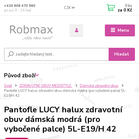
0
ks
+420 608 470 960
CZK
za
0 Kč
po-pá 9 - 16 hod.
Menu
Hledat
Původ zboží
Úvod
ZDRAVOTNÍ OBUV MEDISTYLE
Dámská zdravotní obuv
Pantofle LUCY halux zdravotní obuv dámská modrá (pro vybočené palce) 5L-
E19/H 42
Pantofle LUCY halux zdravotní
obuv dámská modrá (pro
vybočené palce) 5L-E19/H 42