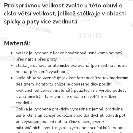
Pro správnou velikost zvolte u této obuvi o
číslo větší velikost, jelikož stélka je v oblasti
špičky a paty více zvednutá
Materiál:
svršek je vyroben z lícové hovězinové usně kombinovaný
přes nárt a přes prsty
stélka je usňová anatomicky tvarovaná (po navlhnutí nutno
nechat přirozeně vyschnout)
Naše obuv se vyznačuje jak komfortem chůze tak moderním
designem. Komfortu chůze je dosaženo díky použití
kvalitních lehčených materiálů použitých na výrobu podešví
s anatomickým tvarováním v oblasti největšího zatížení
chodidla
Stélka je vyrobena prakticky výhradně z jemné, prodyšné
usně, která umožňuje pokožce chodidla dýchat, odvádí pot
při zvýšeném pocení nohou, čímž omezuje vznik
mikrobiálních, event. mykotických onemocnění kůže nohou,