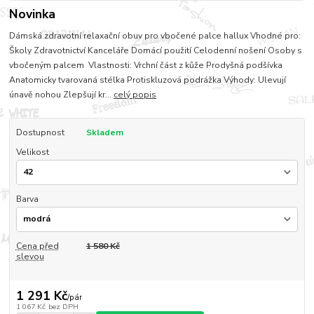
Novinka
Dámská zdravotní relaxační obuv pro vbočené palce hallux Vhodné pro:
Školy Zdravotnictví Kanceláře Domácí použití Celodenní nošení Osoby s
vbočeným palcem Vlastnosti: Vrchní část z kůže Prodyšná podšívka
Anatomicky tvarovaná stélka Protiskluzová podrážka Výhody: Ulevují
únavě nohou Zlepšují kr...
celý popis
Dostupnost
Skladem
Velikost
Barva
Cena před
1 580 Kč
slevou
1 291 Kč
/
pár
1 067 Kč
bez DPH