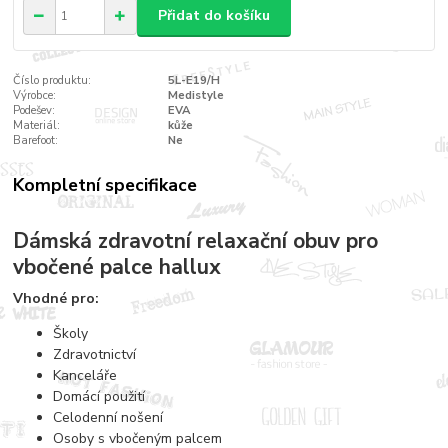
Přidat do košíku
Číslo produktu:
5L-E19/H
Výrobce:
Medistyle
Podešev:
EVA
Materiál:
kůže
Barefoot:
Ne
Kompletní specifikace
Dámská zdravotní relaxační obuv pro
vbočené palce hallux
Vhodné pro:
Školy
Zdravotnictví
Kanceláře
Domácí použití
Celodenní nošení
Osoby s vbočeným palcem