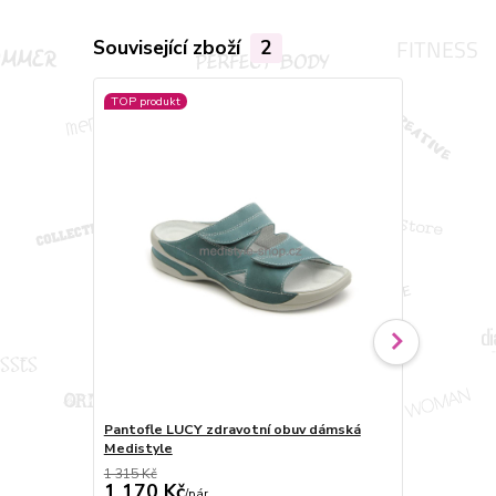
Související zboží
2
TOP produkt
Pantofle LUCY zdravotní obuv dámská
Sandále LUC
Medistyle
Medistyle
1 315 Kč
1 193 Kč
1 170 Kč
1 190 Kč
/
pár