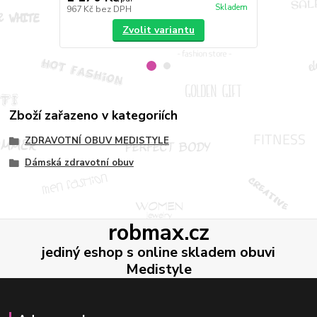
Skladem
967 Kč
bez DPH
983 Kč
bez 
Zvolit variantu
Zboží zařazeno v kategoriích
ZDRAVOTNÍ OBUV MEDISTYLE
Dámská zdravotní obuv
robmax.cz
jediný eshop s online skladem obuvi
Medistyle